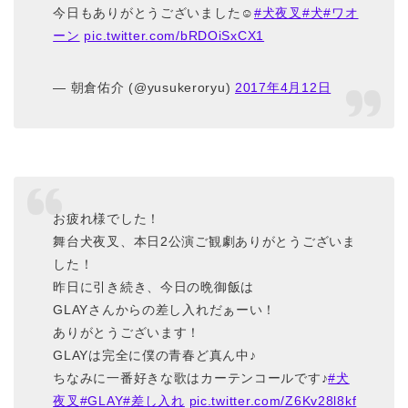
今日もありがとうございました☺︎
#犬夜叉
#犬
#ワオ
ーン
pic.twitter.com/bRDOiSxCX1
— 朝倉佑介 (@yusukeroryu)
2017年4月12日
お疲れ様でした！
舞台犬夜叉、本日2公演ご観劇ありがとうございま
した！
昨日に引き続き、今日の晩御飯は
GLAYさんからの差し入れだぁーい！
ありがとうございます！
GLAYは完全に僕の青春ど真ん中♪
ちなみに一番好きな歌はカーテンコールです♪
#犬
夜叉
#GLAY
#差し入れ
pic.twitter.com/Z6Kv28l8kf