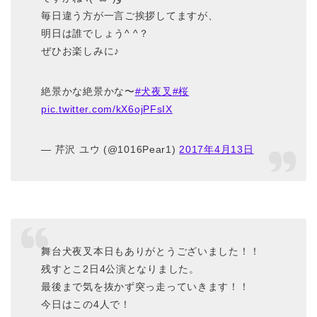
毎日違う方が一言ご挨拶してますが、
明日は誰でしょう^ ^？
ぜひお楽しみに♪
絶景かな絶景かな〜
#犬夜叉
#桜
pic.twitter.com/kX6ojPFsIX
— 芹沢 ユウ (@1016Pear1)
2017年4月13日
舞台犬夜叉本日もありがとうございました！！
残すとこ2日4公演となりました。
最後まで気を抜かず突っ走っていきます！！
今日はこの4人で！