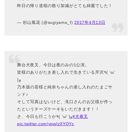
昨日の帰り道桜の散り加減がとても綺麗でした！
— 杉山風花 (@sugiyama_f)
2017年4月13日
舞台犬夜叉、今日は夜のみの1公演。
皆様のありがたき差し入れで生きている芹沢٩( ‘ω’
)و
乃木坂の若様と純奈ちゃんの差し入れのたまごサ
ンド♪
そして写真はないけど、滝口さんのお父様が作っ
たというチーズケーキをいただきます！！
さ、今日も行こうか٩( ‘ω’ )و
#犬夜叉
pic.twitter.com/ypwIzXYQYc