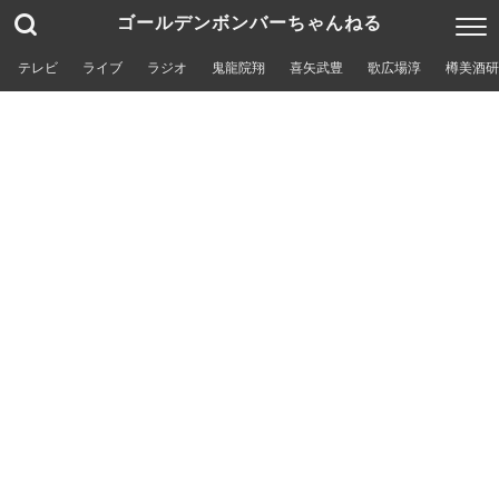
ゴールデンボンバーちゃんねる
テレビ
ライブ
ラジオ
鬼龍院翔
喜矢武豊
歌広場淳
樽美酒研