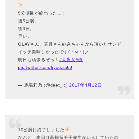
9公演目が終わった…！
後5公演。
後3日。
早い。
GLAYさん、若月さん純奈ちゃんから頂いたサンド
イッチ美味しかったです(・ω・)ノ
明日も頑張るぞっ！
#犬夜叉
#楓
pic.twitter.com/fjycqzia6J
— 馬場莉乃 (@deet_ic)
2017年4月12日
10公演目終了しました
なんと、本日は高橋留美子先生がいらしていたの