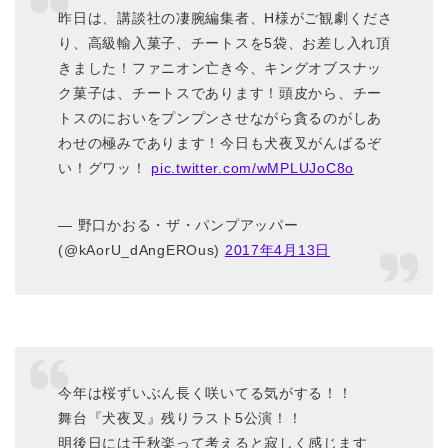
昨日は、講談社の凄腕編集者、H様がご観劇くださ
り、高級輸入菓子、チートスを5袋、お差し入れ頂
きました！ファニオン亡き今、キングオブスナッ
ク菓子は、チートスであります！頭皮から、チー
トスのにおいをプンプンさせながら貪るのがしあ
わせの極みであります！今日も犬夜叉がんばるぞ
い！グワッ！
pic.twitter.com/wMPLUJoC8o
— 野口かおる・ザ・パンプアッパー
(@kAorU_dAngEROus)
2017年4月13日
今年は桜ずいぶん長く咲いてる気がする！！
舞台『犬夜叉』残りラスト5公演！！
明後日には千秋楽って考えると寂しく感じます