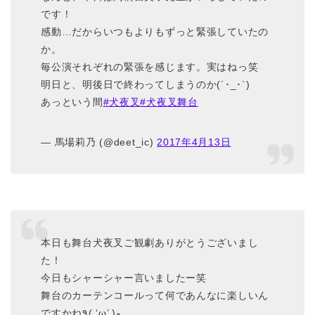
です！
感動…だからいつもよりもずっと緊張していたの
か。
毎公演それぞれの緊張を感じます。実はねっ笑
明日と、明後日で終わってしまうのか(´･_･`)
あっという間
#犬夜叉
#犬夜叉舞台
— 馬場莉乃 (@deet_ic)
2017年4月13日
本日も舞台犬夜叉ご観劇ありがとうございまし
た！
今日もシャーシャー言いましたー笑
舞台のカーテンコールって何であんなに楽しいん
ですかね٩( ‘ω’ )و