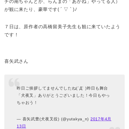
チの南ちゃんとか、らんまの「あかね」やってる人）
が観に来たり、豪華です( ´ ▽ ` )ﾉ
７日は、原作者の高橋留美子先生も観に来ていたよう
です！
喜矢武さん
昨日ご挨拶してませんでしたね(´Д` )昨日も舞台
「犬夜叉」ありがとうございました！今日もやっ
ちゃおう！
— 喜矢武豊(犬夜叉役) (@yutakya_n)
2017年4月
13日