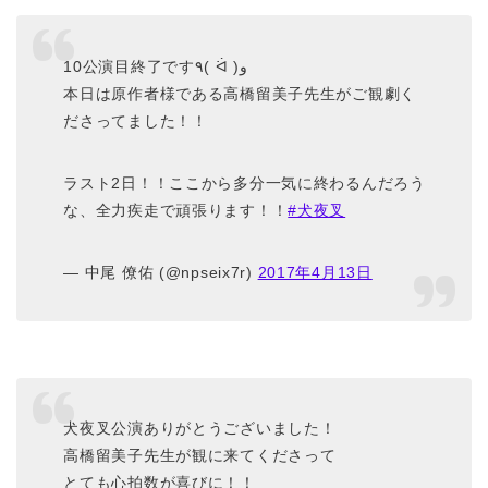
10公演目終了です٩( ᐛ )و
本日は原作者様である高橋留美子先生がご観劇く
ださってました！！
ラスト2日！！ここから多分一気に終わるんだろう
な、全力疾走で頑張ります！！
#犬夜叉
— 中尾 僚佑 (@npseix7r)
2017年4月13日
犬夜叉公演ありがとうございました！
高橋留美子先生が観に来てくださって
とても心拍数が喜びに！！