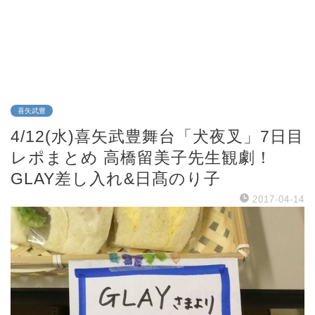
喜矢武豊
4/12(水)喜矢武豊舞台「犬夜叉」7日目
レポまとめ 高橋留美子先生観劇！
GLAY差し入れ&日髙のり子
2017-04-14