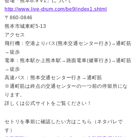
会場「熊本B.9 V1」について
http://www.live-drum.com/be9/index1.shtml
〒860-0846
熊本市城東町5-13
アクセス
飛行機：空港よりバス(熊本交通センター行き)→通町筋
→徒歩
電車：熊本駅か上熊本駅→路面電車(健軍行き)→通町筋
→徒歩
高速バス：熊本交通センター行き→通町筋
※通町筋は終点の交通センターの一つ前の停留所にな
ります。
詳しくは公式サイトをご覧ください！
セトリを事前に確認したい方はこちら（ネタバレで
す）