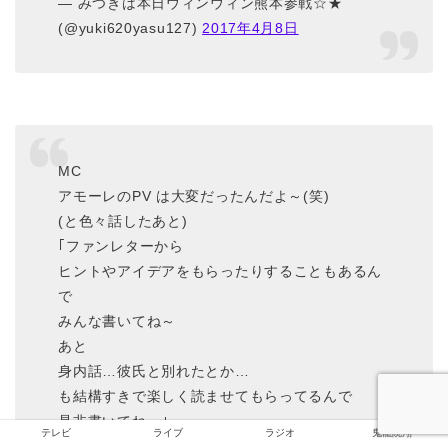
— みつきは本日ウィンウィン熊本参戦☆★
(@yuki620yasu127)
2017年4月8日
MC
アモーレのPV は大変だったんだよ～(笑)
(と色々話したあと)
｢ファンレターから
ヒントやアイデアをもらったりすることもあるん
で
みんな書いてね～
あと
身内話…彼氏と別れたとか…
も結構すきで楽しく読ませてもらってるんで
是非書いてね～｣
テレビ
ライブ
ラジオ
鬼龍院翔