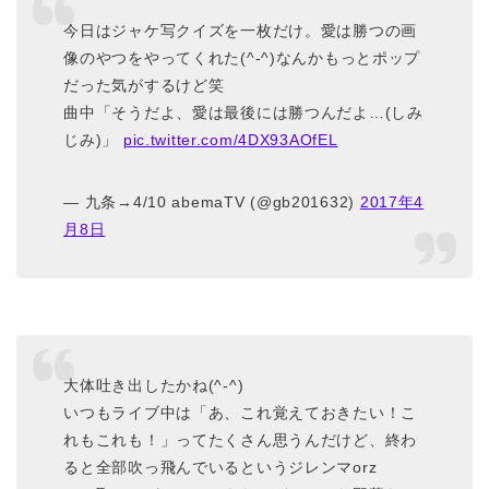
今日はジャケ写クイズを一枚だけ。愛は勝つの画
像のやつをやってくれた(^-^)なんかもっとポップ
だった気がするけど笑
曲中「そうだよ、愛は最後には勝つんだよ…(しみ
じみ)」
pic.twitter.com/4DX93AOfEL
— 九条→4/10 abemaTV (@gb201632)
2017年4
月8日
大体吐き出したかね(^-^)
いつもライブ中は「あ、これ覚えておきたい！こ
れもこれも！」ってたくさん思うんだけど、終わ
ると全部吹っ飛んでいるというジレンマorz