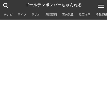
ゴールデンボンバーちゃんねる
テレビ
ライブ
ラジオ
鬼龍院翔
喜矢武豊
歌広場淳
樽美酒研