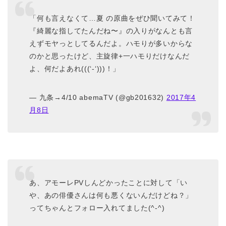
「何も言えなくて…夏 の原曲をぜひ聞いてみて！
『綺麗な指してたんだね〜』の入りがなんとも言
えずモヤっとしてるんだよ。ハモりが多いからな
のかと思ったけど、主旋律+一ハモりだけなんだ
よ、何だよあれ(((‘-‘)))！」
— 九条→4/10 abemaTV (@gb201632)
2017年4
月8日
あ、アモーレPVしんどかったことに対して「い
や、あの俳優さんは何も悪くないんだけどね？」
ってちゃんとフォロー入れてました(^-^)