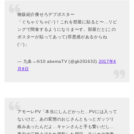
物販紹介痩せろデブポスター
「ぐちゃぐちゃ(‘-‘)！これを部屋に貼ると〜…リビ
ングで間食するようになりま〜す。部屋だと(この
ポスターが貼ってあって)罪悪感があるからね
(‘-‘)」
— 九条→4/10 abemaTV (@gb201632)
2017年4
月8日
アモーレPV「本当にしんどかった…PVには入って
ないけど、あの変態のおじさんともっとガッツリ
絡みあったんだよ…キャンさんと手も繋いだし…