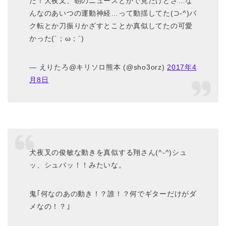
た！犬夜叉、朝のニュースとかで見たけどさ…な
んなのあいつの運動神経…って動揺してた(⊃-^)バ
ク転とか刀振りかざすとことか真似してたの可愛
かった(´；ω；`)
— えりたろ@キリソロ熊本 (@sho3orz)
2017年4
月8日
犬夜叉の俊敏な動きを真似する翔さん(^-^)シュ
ッ、シュバッ！！みたいな。
鬼｢何なのあの動き！？誰！？何でギターだけがダ
メなの！？｣