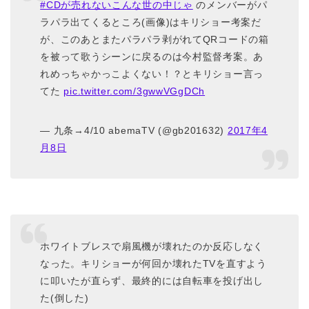
#CDが売れないこんな世の中じゃ
のメンバーがパ
ラパラ出てくるところ(画像)はキリショー考案だ
が、このあとまたパラパラ剥がれてQRコードの箱
を被って歌うシーンに戻るのは今村監督考案。あ
れめっちゃかっこよくない！？とキリショー言っ
てた
pic.twitter.com/3gwwVGgDCh
— 九条→4/10 abemaTV (@gb201632)
2017年4
月8日
ホワイトブレスで扇風機が壊れたのか反応しなく
なった。キリショーが何回か壊れたTVを直すよう
に叩いたが直らず、最終的には自転車を投げ出し
た(倒した)