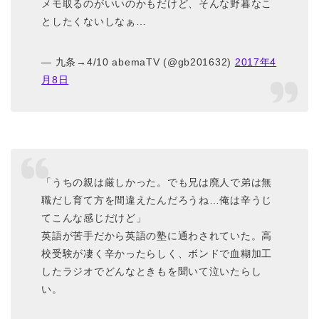
メモ取るのがいいのかもだけど、そんな野暮なこ
としたくないしなぁ…
— 九条→4/10 abemaTV (@gb201632)
2017年4
月8日
「うちの親は厳しかった。でも兄は廃人で弟は無
職だし育て方を間違えたんだろうね…俺は辛うじ
てこんな感じだけど」
英語が苦手だから英語の塾に通わされていた。高
校受験が凄く辛かったらしく、ボンドで血糊加工
したラジオでどんなときもを聞いて泣いたらし
い。