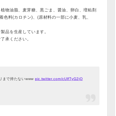
、植物油脂、麦芽糖、黒ごま、醤油、卵白、増粘剤
着色料(カロチン)、(原材料の一部に小麦、乳、
む製品を生産しています。
ご了承ください。
リまで持たないwww
pic.twitter.com/cUlfTyG2jO