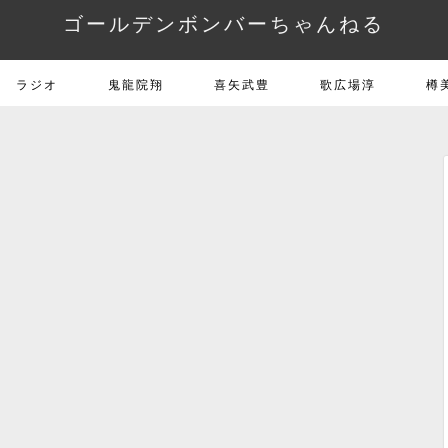
ゴールデンボンバーちゃんねる
ラジオ
鬼龍院翔
喜矢武豊
歌広場淳
樽