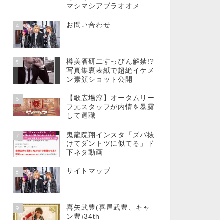
マシマシアブラオオメ
お問い合わせ
4
樽美酒研二すっぴん解禁!?
5
写真集裏表紙で超絶イケメ
ン素顔ショット公開
【歌広場淳】オータムリー
6
フ元スタッフが内情を暴露
して退職
鬼龍院翔インスタ「ズバ抜
7
けてダントツに似てる」ド
下ネタ動画
サイトマップ
8
喜矢武豊(喜屋武豊、キャ
9
ン豊)34th