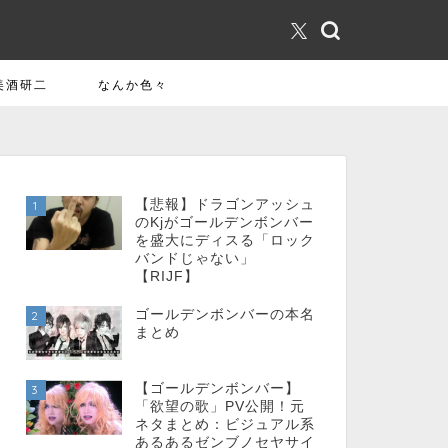
美酒研二
なんか色々
【悲報】ドラゴンアッシュ
1
のKjがゴールデンボンバー
を盛大にディスる「ロック
バンドじゃない」
【RIJF】
ゴールデンボンバーの本名
2
まとめ
【ゴールデンボンバー】
3
「欲望の歌」PV公開！元
ネタまとめ：ビジュアル系
あるあるゼンブノセヤサイ