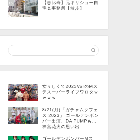
【恵比寿】元キリショー自
15
宅＆事務所【散歩】
女々しくて2023VerのMス
テスーパーライブワロタｗ
ｗｗｗ
8/21(月)「ガチャムクフェ
ス 2023」 ゴールデンボン
バー出演、DA PUMPも…
神宮花火の思い出
ゴールデンボンバーMス