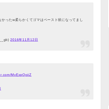
なかったw柔らかくてゴマはペースト状になってまし
__gb)
2016年11月12日
ter.com/MvExpQoiiZ
日