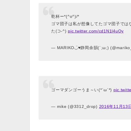
乾杯ー*(^o^)/*
ゴマ団子は私が想像してたゴマ団子では
た(⊃-^)
pic.twitter.com/cd1N1l4uOy
— MARIKO◡̈♥︎静岡余韻(´;ω;) (@mariko
ゴーマダンゴーうま～い(*´ω`*)
pic.twit
— mike (@3312_drop)
2016年11月13