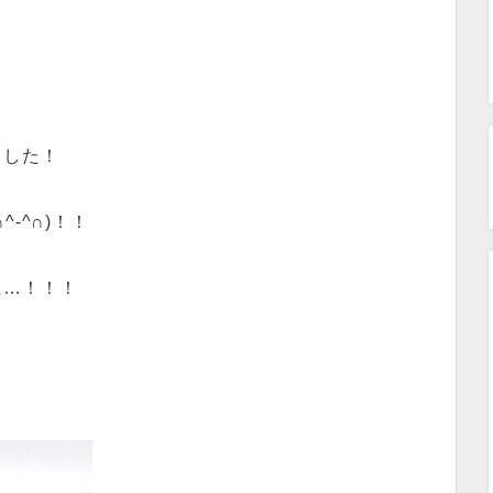
ました！
-^∩)！！
に…！！！