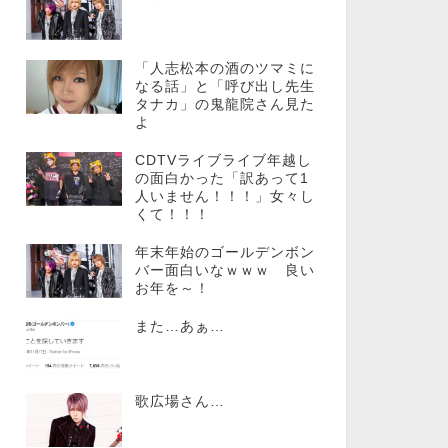
「人志松本の酒のツマミに
なる話」と「呼び出し先生
タナカ」の鬼龍院さん見た
よ
CDTVライブライブ年越し
の面白かった「訳あって1
人いません！！！」女々し
くて！！！
年末年始のゴールデンボン
バー面白いなｗｗｗ 良い
お年を～！
また…あぁ…
歌広場さん…