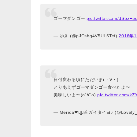
ゴーマダンゴー
pic.twitter.com/dSbzF
— ゆき (@pJCsbg4V5UL5Tef)
2016年
日付変わる頃にただいま(・∀・)
とりあえずゴーマダンゴー食べたよ〜
美味しいよ〜(о´∀`о)
pic.twitter.com/
— Mérida❤︎⠒̫⃝首ガイタイヨ♪ (@Lovely_