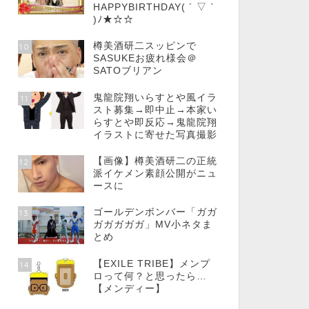
HAPPYBIRTHDAY( ´ ▽ `
)ﾉ★☆☆
樽美酒研二スッピンで
10
SASUKEお疲れ様会＠
SATOブリアン
鬼龍院翔いらすとや風イラ
11
スト募集→即中止→本家い
らすとや即反応→鬼龍院翔
イラストに寄せた写真撮影
【画像】樽美酒研二の正統
12
派イケメン素顔公開がニュ
ースに
ゴールデンボンバー「ガガ
13
ガガガガガ」MV小ネタま
とめ
【EXILE TRIBE】メンプ
14
ロって何？と思ったら…
【メンディー】