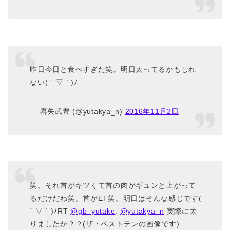
昨日今日と食べすぎた笑。明日太ってるかもしれ
ない( ´ ▽ ` )ﾉ
— 喜矢武豊 (@yutakya_n)
2016年11月2日
笑。それ首がキツくて首の肉がギュンと上がって
るだけだね笑。首がET笑。明日はそんな感じです(
´ ▽ ` )ﾉRT
@gb_yutake
:
@yutakya_n
実際に太
りましたか？？(ザ・ベストテンの画像です)