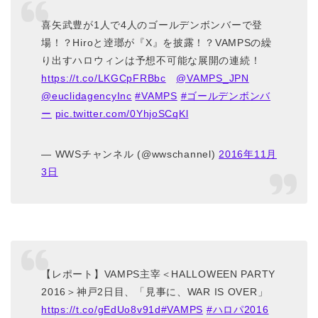
喜矢武豊が1人で4人のゴールデンボンバーで登
場！？Hiroと逹瑯が『X』を披露！？VAMPSの繰
り出すハロウィンは予想不可能な展開の連続！
https://t.co/LKGCpFRBbc
@VAMPS_JPN
@euclidagencyInc
#VAMPS
#ゴールデンボンバ
ー
pic.twitter.com/0YhjoSCqKl
— WWSチャンネル (@wwschannel)
2016年11月
3日
【レポート】VAMPS主宰＜HALLOWEEN PARTY
2016＞神戸2日目、「見事に、WAR IS OVER」
https://t.co/gEdUo8v91d
#VAMPS
#ハロパ2016