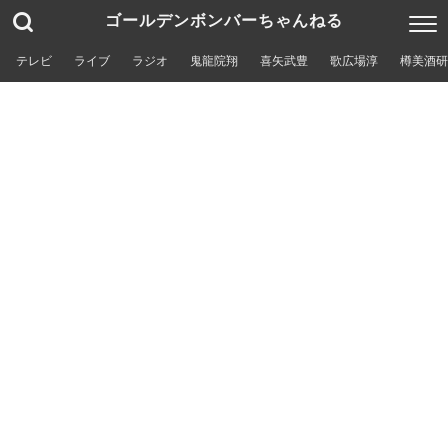
ゴールデンボンバーちゃんねる
テレビ
ライブ
ラジオ
鬼龍院翔
喜矢武豊
歌広場淳
樽美酒研