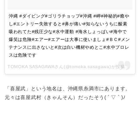
沖縄 #ダイビング#ゴリラチョップ#沖縄 #岬#神秘的#癒や
し#エントリー失敗すると#鼻が痛い#知らないうちに酸素
吸われてた#残圧少な#水中運動 #海水しょっぱい#海中で
爆笑は危険#エアー#エアーは大事に使いましょ#ＢＣ#メン
テナンスに出さないと#次は白い機材やめとこ#水中プロレ
スは危険です
TOMOKA SASAGAWAさん(@tomoka.sasagawa)が投稿した写真 –
「喜屋武」という地名は、沖縄県糸満市にあります。
元々は喜屋武村（きゃんそん）だったそう( ´ ▽ ` )ﾉ