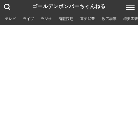
ゴールデンボンバーちゃんねる
テレビ
ライブ
ラジオ
鬼龍院翔
喜矢武豊
歌広場淳
樽美酒研