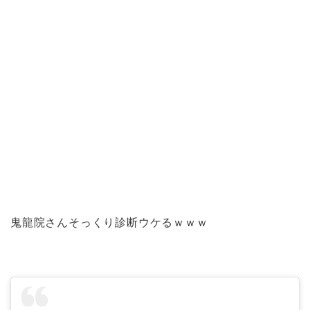
鬼龍院さんそっくり診断ウケるｗｗｗ