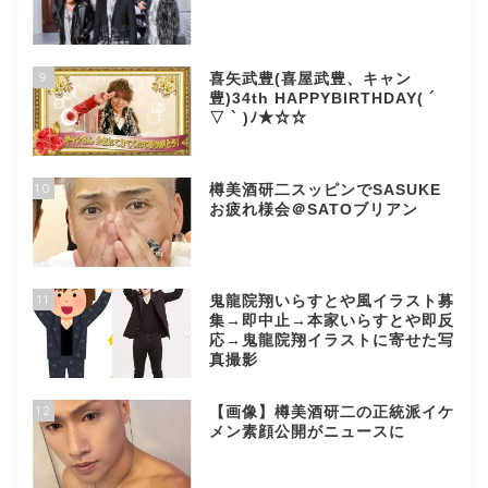
9
喜矢武豊(喜屋武豊、キャン
豊)34th HAPPYBIRTHDAY( ´
▽ ` )ﾉ★☆☆
10
樽美酒研二スッピンでSASUKE
お疲れ様会＠SATOブリアン
11
鬼龍院翔いらすとや風イラスト募
集→即中止→本家いらすとや即反
応→鬼龍院翔イラストに寄せた写
真撮影
12
【画像】樽美酒研二の正統派イケ
メン素顔公開がニュースに