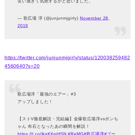
笑い過ぎて気絶するかと思いました。
— 歌広場 淳 (@junjunmjgirly)
November 28,
2019
https://twitter.com/junjunmjgirly/status/120038259482
4560640?s=20
歌広場淳「最強のエアー」#3
アップしました！
【ストV徹底解説・完結編】金爆歌広場淳vsボンち
ゃん 布石となったあの瞬間を解説！
https://t.co/lkgKXgiHSN
#ReMG
#歌広場淳
#ゴー