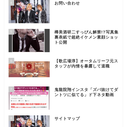
4
お問い合わせ
5
樽美酒研二すっぴん解禁!?写真集
裏表紙で超絶イケメン素顔ショッ
ト公開
6
【歌広場淳】オータムリーフ元ス
タッフが内情を暴露して退職
7
鬼龍院翔インスタ「ズバ抜けてダ
ントツに似てる」ド下ネタ動画
8
サイトマップ