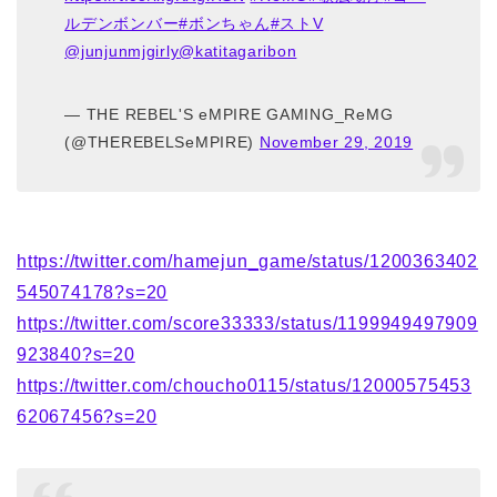
ルデンボンバー
#ボンちゃん
#ストV
@junjunmjgirly
@katitagaribon
— THE REBEL'S eMPIRE GAMING_ReMG
(@THEREBELSeMPIRE)
November 29, 2019
https://twitter.com/hamejun_game/status/1200363402
545074178?s=20
https://twitter.com/score33333/status/1199949497909
923840?s=20
https://twitter.com/choucho0115/status/12000575453
62067456?s=20