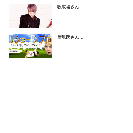
歌広場さん…
鬼龍院さん…