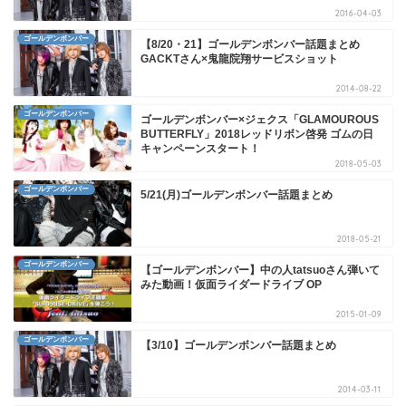
2016-04-03
ゴールデンボンバー
【8/20・21】ゴールデンボンバー話題まとめ
GACKTさん×鬼龍院翔サービスショット
2014-08-22
ゴールデンボンバー
ゴールデンボンバー×ジェクス「GLAMOUROUS
BUTTERFLY」2018レッドリボン啓発 ゴムの日
キャンペーンスタート！
2018-05-03
ゴールデンボンバー
5/21(月)ゴールデンボンバー話題まとめ
2018-05-21
ゴールデンボンバー
【ゴールデンボンバー】中の人tatsuoさん弾いて
みた動画！仮面ライダードライブ OP
2015-01-09
ゴールデンボンバー
【3/10】ゴールデンボンバー話題まとめ
2014-03-11