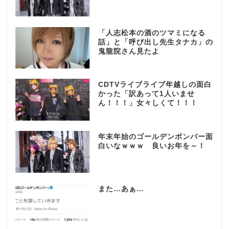
「人志松本の酒のツマミになる
話」と「呼び出し先生タナカ」の
鬼龍院さん見たよ
CDTVライブライブ年越しの面白
かった「訳あって1人いませ
ん！！！」女々しくて！！！
年末年始のゴールデンボンバー面
白いなｗｗｗ 良いお年を～！
また…あぁ…