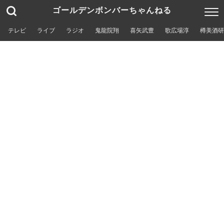
ゴールデンボンバーちゃんねる
テレビ
ライブ
ラジオ
鬼龍院翔
喜矢武豊
歌広場淳
樽美酒研