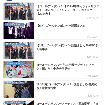
ゴールデンボンバー
【ゴールデンボンバー】DAM年間カラオケリクエ
スト・USEN HIT インディーズ・レコチョク
【2014年】
2014-12-10
ゴールデンボンバー
【6/7】ゴールデンボンバー話題まとめ
2016-06-07
ゴールデンボンバー
【1/4】ゴールデンボンバー話題まとめ DAIGOさ
ん新年会
2015-01-05
ゴールデンボンバー
ゴールデンボンバー「GB学園ラブガイドブッ
ク」届いた！中身チラ見せ
2017-04-27
ゴールデンボンバー
12/10(月)ゴールデンボンバー話題まとめ 喜矢武
さん絶賛稽古中
2018-12-10
ゴールデンボンバー
ゴールデンボンバーアーティスト写真変更！「タ