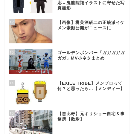
応→鬼龍院翔イラストに寄せた写
真撮影
12
【画像】樽美酒研二の正統派イケ
メン素顔公開がニュースに
13
ゴールデンボンバー「ガガガガガ
ガガ」MV小ネタまとめ
14
【EXILE TRIBE】メンプロって
何？と思ったら…【メンディー】
15
【恵比寿】元キリショー自宅＆事
務所【散歩】