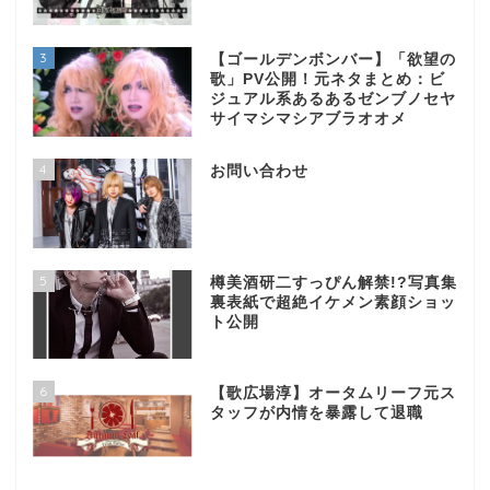
3
【ゴールデンボンバー】「欲望の
歌」PV公開！元ネタまとめ：ビ
ジュアル系あるあるゼンブノセヤ
サイマシマシアブラオオメ
4
お問い合わせ
5
樽美酒研二すっぴん解禁!?写真集
裏表紙で超絶イケメン素顔ショッ
ト公開
6
【歌広場淳】オータムリーフ元ス
タッフが内情を暴露して退職