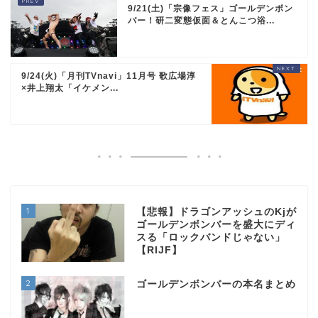
9/21(土)「宗像フェス」ゴールデンボン
バー！研二変態仮面＆とんこつ浴...
9/24(火)「月刊TVnavi」11月号 歌広場淳
×井上翔太「イケメン...
1
【悲報】ドラゴンアッシュのKjが
ゴールデンボンバーを盛大にディ
スる「ロックバンドじゃない」
【RIJF】
2
ゴールデンボンバーの本名まとめ