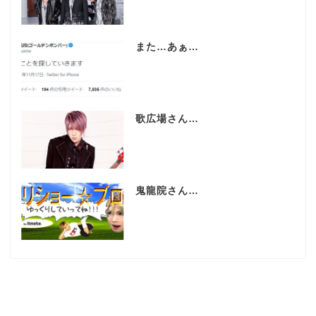
また…あぁ…
歌広場さん…
鬼龍院さん…