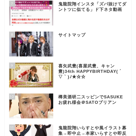
7
鬼龍院翔インスタ「ズバ抜けてダ
ントツに似てる」ド下ネタ動画
8
サイトマップ
9
喜矢武豊(喜屋武豊、キャン
豊)34th HAPPYBIRTHDAY( ´
▽ ` )ﾉ★☆☆
10
樽美酒研二スッピンでSASUKE
お疲れ様会＠SATOブリアン
11
鬼龍院翔いらすとや風イラスト募
集→即中止→本家いらすとや即反