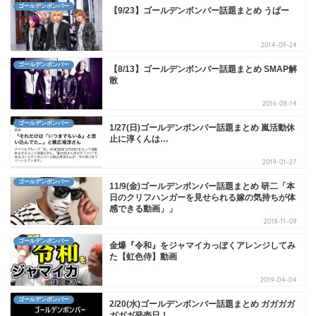
ゴールデンボンバー
【9/23】ゴールデンボンバー話題まとめ うぱー
2014-09-24
ゴールデンボンバー
【8/13】ゴールデンボンバー話題まとめ SMAP解
散
2016-08-14
ゴールデンボンバー
1/27(日)ゴールデンボンバー話題まとめ 嵐活動休
止に淳くんは…
2019-01-27
ゴールデンボンバー
11/9(金)ゴールデンボンバー話題まとめ 研二「本
日のクリフハンガーを見せられる嫁の気持ちが体
感できる動画」」
2018-11-09
ゴールデンボンバー
金爆『令和』をジャマイカっぽくアレンジしてみ
た【虹色侍】動画
2019-04-04
ゴールデンボンバー
2/20(水)ゴールデンボンバー話題まとめ ガガガガ
ガガガ発売日！