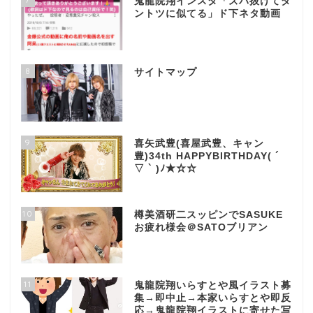
鬼龍院翔インスタ「ズバ抜けてダ
ントツに似てる」ド下ネタ動画
8
サイトマップ
9
喜矢武豊(喜屋武豊、キャン
豊)34th HAPPYBIRTHDAY( ´
▽ ` )ﾉ★☆☆
10
樽美酒研二スッピンでSASUKE
お疲れ様会＠SATOブリアン
11
鬼龍院翔いらすとや風イラスト募
集→即中止→本家いらすとや即反
応→鬼龍院翔イラストに寄せた写