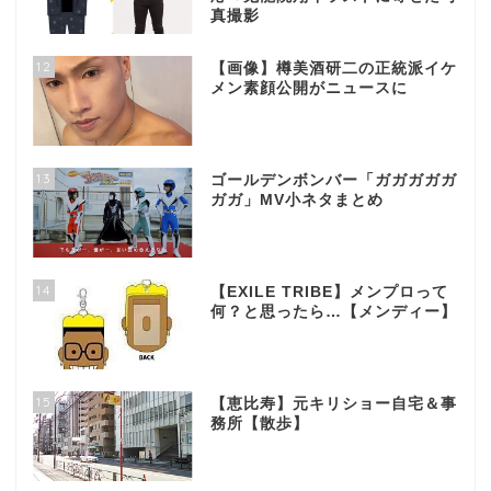
真撮影
12
【画像】樽美酒研二の正統派イケ
メン素顔公開がニュースに
13
ゴールデンボンバー「ガガガガガ
ガガ」MV小ネタまとめ
14
【EXILE TRIBE】メンプロって
何？と思ったら…【メンディー】
15
【恵比寿】元キリショー自宅＆事
務所【散歩】