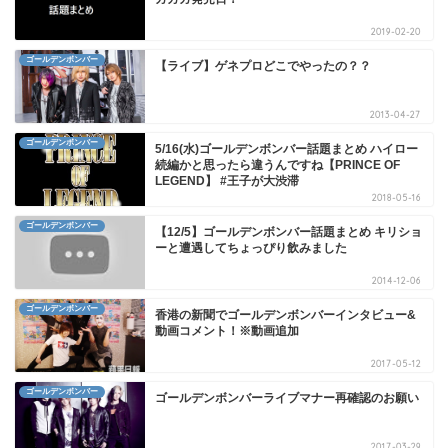
2019-02-20
ゴールデンボンバー
【ライブ】ゲネプロどこでやったの？？
2013-04-27
ゴールデンボンバー
5/16(水)ゴールデンボンバー話題まとめ ハイロー
続編かと思ったら違うんですね【PRINCE OF
LEGEND】 #王子が大渋滞
2018-05-16
ゴールデンボンバー
【12/5】ゴールデンボンバー話題まとめ キリショ
ーと遭遇してちょっぴり飲みました
2014-12-06
ゴールデンボンバー
香港の新聞でゴールデンボンバーインタビュー&
動画コメント！※動画追加
2017-05-12
ゴールデンボンバー
ゴールデンボンバーライブマナー再確認のお願い
2017-03-29