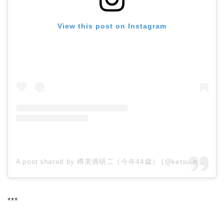
View this post on Instagram
A post shared by 樽美酒研二（今年44歳） (@ketsu.no.kamisama)
***