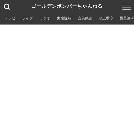
ゴールデンボンバーちゃんねる
テレビ
ライブ
ラジオ
鬼龍院翔
喜矢武豊
歌広場淳
樽美酒研