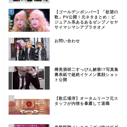
3
【ゴールデンボンバー】「欲望の
歌」PV公開！元ネタまとめ：ビ
ジュアル系あるあるゼンブノセヤ
サイマシマシアブラオオメ
4
お問い合わせ
5
樽美酒研二すっぴん解禁!?写真集
裏表紙で超絶イケメン素顔ショッ
ト公開
6
【歌広場淳】オータムリーフ元ス
タッフが内情を暴露して退職
7