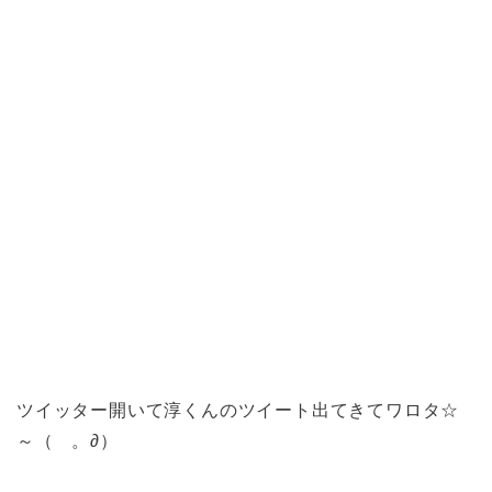
ツイッター開いて淳くんのツイート出てきてワロタ☆
～（ゝ。∂）