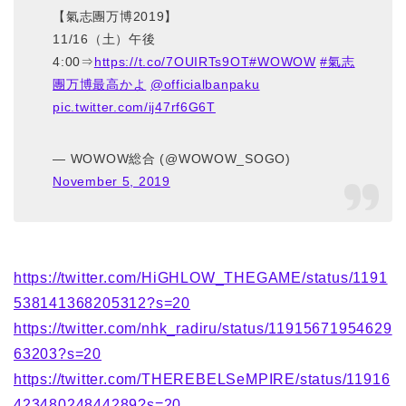
【氣志團万博2019】
11/16（土）午後
4:00⇒
https://t.co/7OUIRTs9OT
#WOWOW
#氣志
團万博最高かよ
@officialbanpaku
pic.twitter.com/ij47rf6G6T
— WOWOW総合 (@WOWOW_SOGO)
November 5, 2019
https://twitter.com/HiGHLOW_THEGAME/status/1191
538141368205312?s=20
https://twitter.com/nhk_radiru/status/11915671954629
63203?s=20
https://twitter.com/THEREBELSeMPIRE/status/11916
42348024844289?s=20