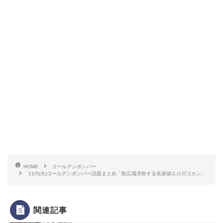
HOME
ゴールデンボンバー
11/5(火)ゴールデンボンバー話題まとめ「歌広場淳扮する名探偵エロ川コカン」
関連記事