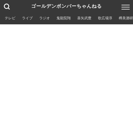
ゴールデンボンバーちゃんねる
テレビ
ライブ
ラジオ
鬼龍院翔
喜矢武豊
歌広場淳
樽美酒研