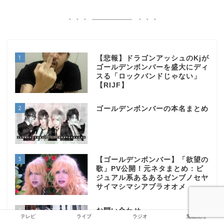
1
【悲報】ドラゴンアッシュのKjが
ゴールデンボンバーを盛大にディ
スる「ロックバンドじゃない」
【RIJF】
2
ゴールデンボンバーの本名まとめ
3
【ゴールデンボンバー】「欲望の
歌」PV公開！元ネタまとめ：ビ
ジュアル系あるあるゼンブノセヤ
サイマシマシアブラオオメ
4
お問い合わせ
テレビ
ライブ
ラジオ
鬼龍院翔