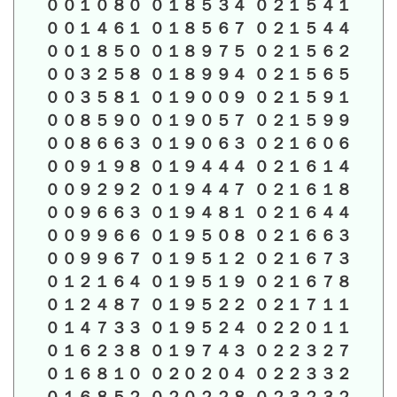
００１０８０ ０１８５３４ ０２１５４１
００１４６１ ０１８５６７ ０２１５４４
００１８５０ ０１８９７５ ０２１５６２
００３２５８ ０１８９９４ ０２１５６５
００３５８１ ０１９００９ ０２１５９１
００８５９０ ０１９０５７ ０２１５９９
００８６６３ ０１９０６３ ０２１６０６
００９１９８ ０１９４４４ ０２１６１４
００９２９２ ０１９４４７ ０２１６１８
００９６６３ ０１９４８１ ０２１６４４
００９９６６ ０１９５０８ ０２１６６３
００９９６７ ０１９５１２ ０２１６７３
０１２１６４ ０１９５１９ ０２１６７８
０１２４８７ ０１９５２２ ０２１７１１
０１４７３３ ０１９５２４ ０２２０１１
０１６２３８ ０１９７４３ ０２２３２７
０１６８１０ ０２０２０４ ０２２３３２