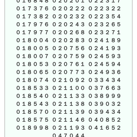
０１６８４８ ０２０２０１ ０２２３１７
０１７３７６ ０２０２２２ ０２２３２２
０１７３８２ ０２０２３２ ０２２３５４
０１７９７６ ０２０２４３ ０２３２６５
０１７９７７ ０２０２６８ ０２３２７１
０１８００４ ０２０２８３ ０２４１８９
０１８００５ ０２０７５６ ０２４１９３
０１８００７ ０２０７５９ ０２４５９３
０１８０５３ ０２０７６１ ０２４５９４
０１８０６５ ０２０７７３ ０２４９３６
０１８０７４ ０２１０９２ ０３３４３４
０１８５３３ ０２１１００ ０３７６６３
０１８５４０ ０２１１３３ ０３８９９９
０１８５４３ ０２１１３８ ０３９０３２
０１８５７０ ０２１１３９ ０３９４３４
０１８５７５ ０２１１４６ ０４０８５２
０１８９９８ ０２１１９３ ０４１６５２
０４７０４４