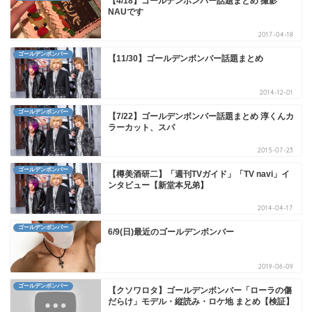
【4/18】ゴールデンボンバー話題まとめ 撮影
NAUです
2017-04-18
ゴールデンボンバー
【11/30】ゴールデンボンバー話題まとめ
2014-12-01
ゴールデンボンバー
【7/22】ゴールデンボンバー話題まとめ 淳くんカ
ラーカット、スパ
2015-07-23
ゴールデンボンバー
【樽美酒研二】「週刊TVガイド」「TV navi」イ
ンタビュー【新堂本兄弟】
2014-04-17
ゴールデンボンバー
6/9(日)最近のゴールデンボンバー
2019-06-09
ゴールデンボンバー
【クソワロタ】ゴールデンボンバー「ローラの傷
だらけ」モデル・縦読み・ロケ地 まとめ【検証】