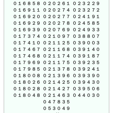
０１６８５８ ０２０２６１ ０２３２２９
０１６９１１ ０２０２７４ ０２３２７２
０１６９２０ ０２０２７７ ０２４１９１
０１６９２９ ０２０２７８ ０２４５８５
０１６９３９ ０２０７６９ ０２４９３３
０１７３７４ ０２１０９７ ０３８８０７
０１７４１０ ０２１１２５ ０３９００３
０１７４６７ ０２１１６８ ０３９１４０
０１７４６８ ０２１１７４ ０３９１８７
０１７９６９ ０２１１７５ ０３９２３５
０１７９８５ ０２１３７８ ０３９２４１
０１８００８ ０２１３９６ ０３９３９０
０１８０２６ ０２１４２５ ０３９４３０
０１８０２８ ０２１４２７ ０３９５０６
０１８０４８ ０２１４６３ ０４４０３０
０４７８３５
０５３０４９