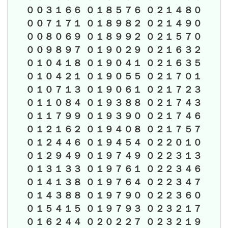
００３１６６ ０１８５７６ ０２１４８０
００７１７１ ０１８９８２ ０２１４９０
００８０６９ ０１８９９２ ０２１５７０
００９８９７ ０１９０２９ ０２１６３２
０１０４１８ ０１９０４１ ０２１６３５
０１０４２１ ０１９０５５ ０２１７０１
０１０７１３ ０１９０６１ ０２１７２３
０１１０８４ ０１９３８８ ０２１７４３
０１１７９９ ０１９３９０ ０２１７４６
０１２１６２ ０１９４０８ ０２１７５７
０１２４４６ ０１９４５４ ０２２０１０
０１２９４９ ０１９７４９ ０２２３１３
０１３１３３ ０１９７６１ ０２２３４６
０１４１３８ ０１９７６４ ０２２３４７
０１４３８８ ０１９７９０ ０２２３６０
０１５４１５ ０１９７９３ ０２３２１７
０１６２４４ ０２０２２７ ０２３２１９