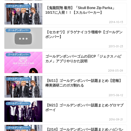
ゴールデンボンバー
【鬼龍院翔 着用】「Skull Bone Zip Parka」
10/17に入荷！！【スカルパーカー】
2014-10-13
ゴールデンボンバー
【セカオワ】ドラゲナイコラ増殖中【ゴールデン
ボンバー】
2015-01-23
ゴールデンボンバー
ゴールデンボンバーゴムの日CP「ジェクス ハピ
カメ」アプリやりかた説明
2018-05-09
ゴールデンボンバー
【6/11】ゴールデンボンバー話題まとめ【悲報】
樽美酒研二のガガ割れる
2015-06-12
ゴールデンボンバー
【9/21】ゴールデンボンバー話題まとめ ゲロマブ
ボーイ
2016-09-21
ゴールデンボンバー
【2/14】ゴールデンボンバー話題まとめ ハピバレ