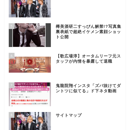
5
樽美酒研二すっぴん解禁!?写真集
裏表紙で超絶イケメン素顔ショッ
ト公開
6
【歌広場淳】オータムリーフ元ス
タッフが内情を暴露して退職
7
鬼龍院翔インスタ「ズバ抜けてダ
ントツに似てる」ド下ネタ動画
8
サイトマップ