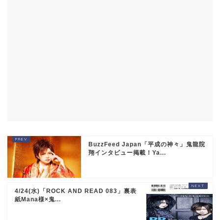
BuzzFeed Japan「平成の神々」鬼龍院
翔インタビュー掲載！Ya...
4/24(水)「ROCK AND READ 083」裏表
紙Mana様×鬼...