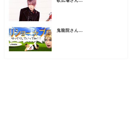
歌広場さん…
鬼龍院さん…