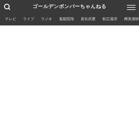
ゴールデンボンバーちゃんねる
テレビ
ライブ
ラジオ
鬼龍院翔
喜矢武豊
歌広場淳
樽美酒研