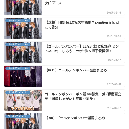
タ( ´ ▽ ` )ﾉ
2015-02-14
ゴールデンボンバー
【速報】HIGH&LOW来年始動？a-nation island
にて告知
2015-08-02
ゴールデンボンバー
【ゴールデンボンバー】11/28(土)歌広場淳 ミン
トネコねこじろうコラボ9弾＆握手愛開催！
2015-11-23
ゴールデンボンバー
【8/31】ゴールデンボンバー話題まとめ
2017-08-31
ゴールデンボンバー
ゴールデンボンバーボン活3本勝負！第2弾動画公
開「国産じゃがいも芽取り対決」
2019-09-13
ゴールデンボンバー
【3/8】ゴールデンボンバー話題まとめ