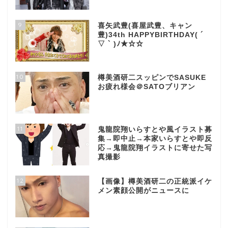
9
喜矢武豊(喜屋武豊、キャン
豊)34th HAPPYBIRTHDAY( ´
▽ ` )ﾉ★☆☆
10
樽美酒研二スッピンでSASUKE
お疲れ様会＠SATOブリアン
11
鬼龍院翔いらすとや風イラスト募
集→即中止→本家いらすとや即反
応→鬼龍院翔イラストに寄せた写
真撮影
12
【画像】樽美酒研二の正統派イケ
メン素顔公開がニュースに