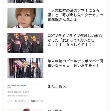
「人志松本の酒のツマミになる
話」と「呼び出し先生タナカ」の
鬼龍院さん見たよ
CDTVライブライブ年越しの面白
かった「訳あって1人いませ
ん！！！」女々しくて！！！
年末年始のゴールデンボンバー面
白いなｗｗｗ 良いお年を～！
また…あぁ…