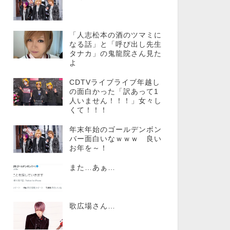
「人志松本の酒のツマミに
なる話」と「呼び出し先生
タナカ」の鬼龍院さん見た
よ
CDTVライブライブ年越し
の面白かった「訳あって1
人いません！！！」女々し
くて！！！
年末年始のゴールデンボン
バー面白いなｗｗｗ 良い
お年を～！
また…あぁ…
歌広場さん…