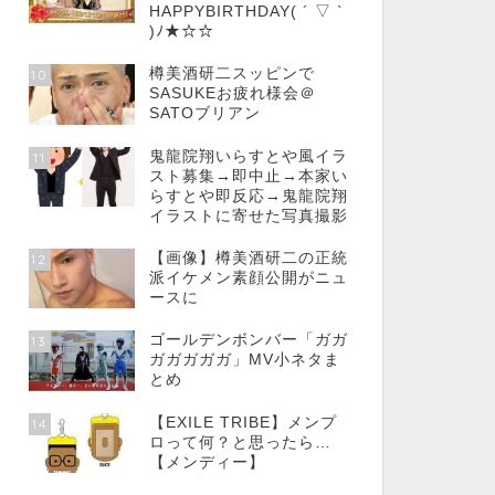
HAPPYBIRTHDAY( ´ ▽ `
)ﾉ★☆☆
樽美酒研二スッピンで
10
SASUKEお疲れ様会＠
SATOブリアン
鬼龍院翔いらすとや風イラ
11
スト募集→即中止→本家い
らすとや即反応→鬼龍院翔
イラストに寄せた写真撮影
【画像】樽美酒研二の正統
12
派イケメン素顔公開がニュ
ースに
ゴールデンボンバー「ガガ
13
ガガガガガ」MV小ネタま
とめ
【EXILE TRIBE】メンプ
14
ロって何？と思ったら…
【メンディー】