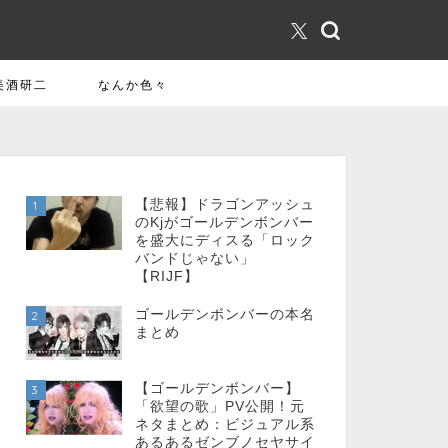
美酒研二
なんか色々
【悲報】ドラゴンアッシュ
1
のKjがゴールデンボンバー
を盛大にディスる「ロック
バンドじゃない」
【RIJF】
ゴールデンボンバーの本名
2
まとめ
【ゴールデンボンバー】
3
「欲望の歌」PV公開！元
ネタまとめ：ビジュアル系
あるあるゼンブノセヤサイ