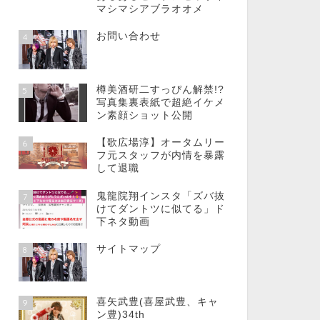
マシマシアブラオオメ
お問い合わせ
4
樽美酒研二すっぴん解禁!?
5
写真集裏表紙で超絶イケメ
ン素顔ショット公開
【歌広場淳】オータムリー
6
フ元スタッフが内情を暴露
して退職
鬼龍院翔インスタ「ズバ抜
7
けてダントツに似てる」ド
下ネタ動画
サイトマップ
8
喜矢武豊(喜屋武豊、キャ
9
ン豊)34th