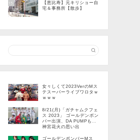
【恵比寿】元キリショー自
15
宅＆事務所【散歩】
女々しくて2023VerのMス
テスーパーライブワロタｗ
ｗｗｗ
8/21(月)「ガチャムクフェ
ス 2023」 ゴールデンボン
バー出演、DA PUMPも…
神宮花火の思い出
ゴールデンボンバーMス