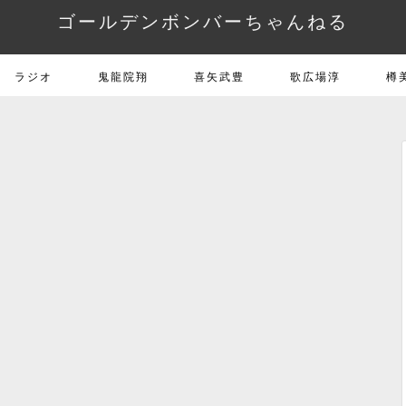
ゴールデンボンバーちゃんねる
ラジオ
鬼龍院翔
喜矢武豊
歌広場淳
樽