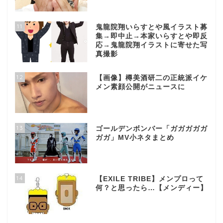
11
鬼龍院翔いらすとや風イラスト募
集→即中止→本家いらすとや即反
応→鬼龍院翔イラストに寄せた写
真撮影
12
【画像】樽美酒研二の正統派イケ
メン素顔公開がニュースに
13
ゴールデンボンバー「ガガガガガ
ガガ」MV小ネタまとめ
14
【EXILE TRIBE】メンプロって
何？と思ったら…【メンディー】