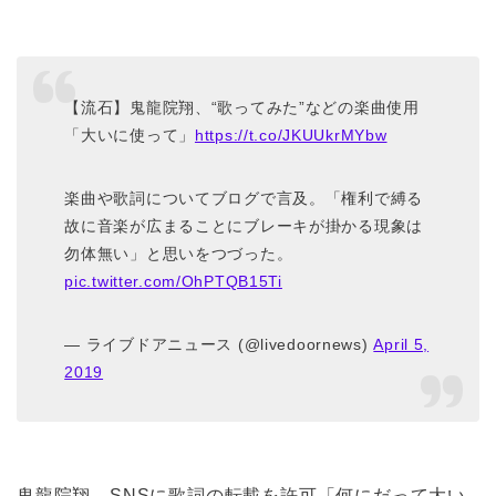
【流石】鬼龍院翔、“歌ってみた”などの楽曲使用
「大いに使って」
https://t.co/JKUUkrMYbw
楽曲や歌詞についてブログで言及。「権利で縛る
故に音楽が広まることにブレーキが掛かる現象は
勿体無い」と思いをつづった。
pic.twitter.com/OhPTQB15Ti
— ライブドアニュース (@livedoornews)
April 5,
2019
鬼龍院翔、SNSに歌詞の転載を許可「何にだって大い