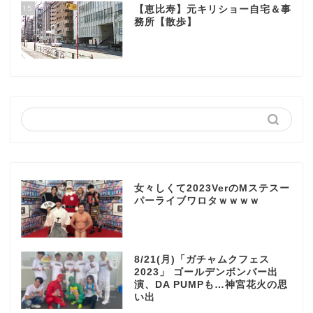
15
【恵比寿】元キリショー自宅＆事
務所【散歩】
女々しくて2023VerのMステスー
パーライブワロタｗｗｗｗ
8/21(月)「ガチャムクフェス
2023」 ゴールデンボンバー出
演、DA PUMPも…神宮花火の思
い出