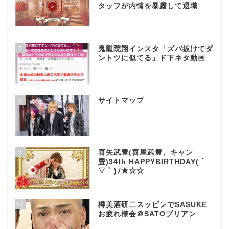
タッフが内情を暴露して退職
7
鬼龍院翔インスタ「ズバ抜けてダ
ントツに似てる」ド下ネタ動画
8
サイトマップ
9
喜矢武豊(喜屋武豊、キャン
豊)34th HAPPYBIRTHDAY( ´
▽ ` )ﾉ★☆☆
10
樽美酒研二スッピンでSASUKE
お疲れ様会＠SATOブリアン