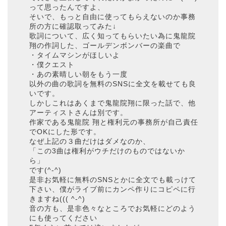
って思ったんですよ、
そいで、もっと自由に使ってもらえないのか事務
所の方に確認取ってみた↓
歌詞について、広く知ってもらいたい為に鬼龍院
翔の作詞した、ゴールデンボンバーの楽曲で
・タイムマシンがほしいよ
・僕クエスト
・あの素晴しい朝をもう一度
以外の曲の歌詞を無料のSNSに全文を載せても良
いです。
しかしこれはあくまで鬼龍院翔に限った話で、他
アーティストさんは別です。
作家である鬼龍院 翔と権利元の事務所が自己責任
でOKにした形です。
なぜ上記の３曲だけはダメなのか、
「この3曲は権利がウチだけのものではないか
ら」
です(^-^)
是非お気軽に無料のSNSとかに全文でも載っけて
下さい、僕がライブ前にカンペ作りにコピペに行
きますね((( ^-^)
音の方も、是非色々なところでお気軽にどのよう
にも使ってください