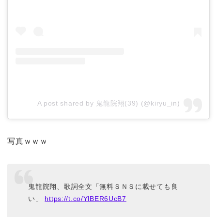
A post shared by 鬼龍院翔(39) (@kiryu_in)
写真ｗｗｗ
鬼龍院翔、歌詞全文「無料ＳＮＳに載せても良
い」
https://t.co/YlBER6UcB7