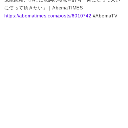
に使って頂きたい」｜AbemaTIMES
https://abematimes.com/posts/6010742
#AbemaTV