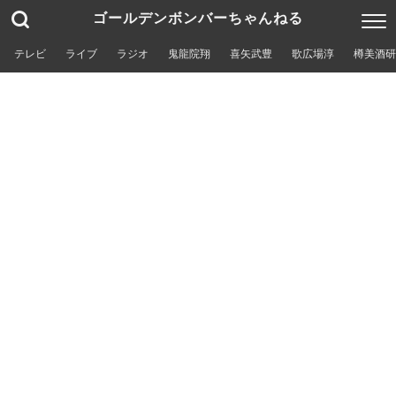
ゴールデンボンバーちゃんねる
テレビ
ライブ
ラジオ
鬼龍院翔
喜矢武豊
歌広場淳
樽美酒研