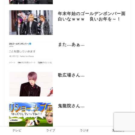
年末年始のゴールデンボンバー面
白いなｗｗｗ 良いお年を～！
また…あぁ…
歌広場さん…
鬼龍院さん…
テレビ
ライブ
ラジオ
鬼龍院翔