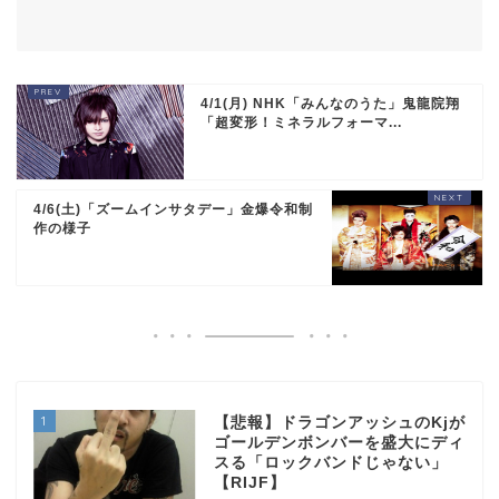
4/1(月) NHK「みんなのうた」鬼龍院翔
「超変形！ミネラルフォーマ...
4/6(土)「ズームインサタデー」金爆令和制
作の様子
1
【悲報】ドラゴンアッシュのKjが
ゴールデンボンバーを盛大にディ
スる「ロックバンドじゃない」
【RIJF】