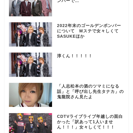
ンバーで…
2022年末のゴールデンボンバー
について Mステで女々しくて
SASUKEほか
淳くん！！！！！
「人志松本の酒のツマミになる
話」と「呼び出し先生タナカ」の
鬼龍院さん見たよ
CDTVライブライブ年越しの面白
かった「訳あって1人いませ
ん！！！」女々しくて！！！