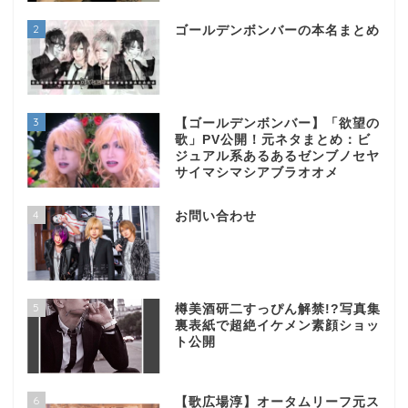
2
ゴールデンボンバーの本名まとめ
3
【ゴールデンボンバー】「欲望の
歌」PV公開！元ネタまとめ：ビ
ジュアル系あるあるゼンブノセヤ
サイマシマシアブラオオメ
4
お問い合わせ
5
樽美酒研二すっぴん解禁!?写真集
裏表紙で超絶イケメン素顔ショッ
ト公開
6
【歌広場淳】オータムリーフ元ス