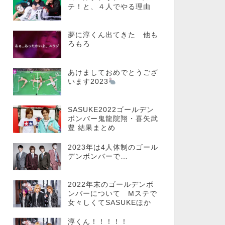
テ！と、４人でやる理由
夢に淳くん出てきた 他も
ろもろ
あけましておめでとうござ
います2023
SASUKE2022ゴールデン
ボンバー鬼龍院翔・喜矢武
豊 結果まとめ
2023年は4人体制のゴール
デンボンバーで…
2022年末のゴールデンボ
ンバーについて Mステで
女々しくてSASUKEほか
淳くん！！！！！