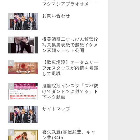
マシマシアブラオオメ
お問い合わせ
4
樽美酒研二すっぴん解禁!?
5
写真集裏表紙で超絶イケメ
ン素顔ショット公開
【歌広場淳】オータムリー
6
フ元スタッフが内情を暴露
して退職
鬼龍院翔インスタ「ズバ抜
7
けてダントツに似てる」ド
下ネタ動画
サイトマップ
8
喜矢武豊(喜屋武豊、キャ
9
ン豊)34th