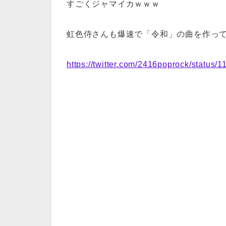
すごくジャマイカｗｗｗ
虹色侍さんも爆速で「令和」の曲を作っ
https://twitter.com/2416poprock/statu