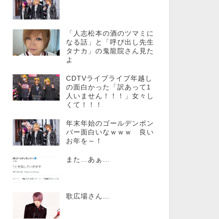
「人志松本の酒のツマミに
なる話」と「呼び出し先生
タナカ」の鬼龍院さん見た
よ
CDTVライブライブ年越し
の面白かった「訳あって1
人いません！！！」女々し
くて！！！
年末年始のゴールデンボン
バー面白いなｗｗｗ 良い
お年を～！
また…あぁ…
歌広場さん…