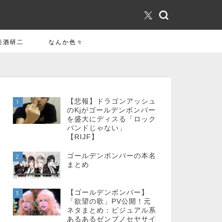
美酒研二
なんか色々
【悲報】ドラゴンアッシュ
1
のKjがゴールデンボンバー
を盛大にディスる「ロック
バンドじゃない」
【RIJF】
ゴールデンボンバーの本名
2
まとめ
【ゴールデンボンバー】
3
「欲望の歌」PV公開！元
ネタまとめ：ビジュアル系
あるあるゼンブノセヤサイ