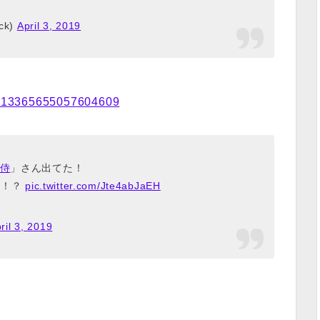
ck)
April 3, 2019
s/1113365655057604609
色侍
」さん出てた！
て！？
pic.twitter.com/Jte4abJaEH
ril 3, 2019