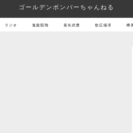
ゴールデンボンバーちゃんねる
ラジオ
鬼龍院翔
喜矢武豊
歌広場淳
樽