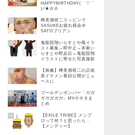
HAPPYBIRTHDAY( ´ ▽ `
)ﾉ★☆☆
樽美酒研二スッピンで
10
SASUKEお疲れ様会＠
SATOブリアン
鬼龍院翔いらすとや風イラ
11
スト募集→即中止→本家い
らすとや即反応→鬼龍院翔
イラストに寄せた写真撮影
【画像】樽美酒研二の正統
12
派イケメン素顔公開がニュ
ースに
ゴールデンボンバー「ガガ
13
ガガガガガ」MV小ネタま
とめ
【EXILE TRIBE】メンプ
14
ロって何？と思ったら…
【メンディー】