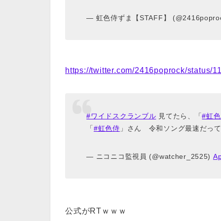
— 虹色侍ずま【STAFF】 (@2416popro
https://twitter.com/2416poprock/statu
#ワイドスクランブル
見てたら、「
#虹
「
#虹色侍
」さん 令和ソング最速だっ
— ニコニコ監視員 (@watcher_2525)
Ap
公式がRTｗｗｗ