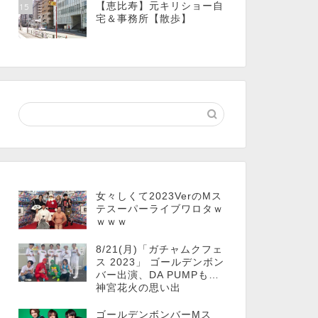
【恵比寿】元キリショー自
15
宅＆事務所【散歩】
女々しくて2023VerのMス
テスーパーライブワロタｗ
ｗｗｗ
8/21(月)「ガチャムクフェ
ス 2023」 ゴールデンボン
バー出演、DA PUMPも…
神宮花火の思い出
ゴールデンボンバーMス