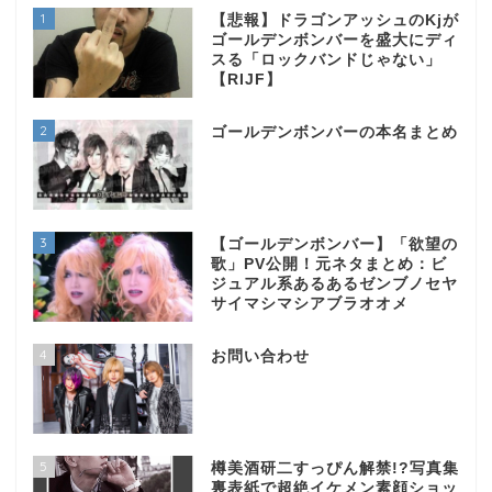
1
【悲報】ドラゴンアッシュのKjが
ゴールデンボンバーを盛大にディ
スる「ロックバンドじゃない」
【RIJF】
2
ゴールデンボンバーの本名まとめ
3
【ゴールデンボンバー】「欲望の
歌」PV公開！元ネタまとめ：ビ
ジュアル系あるあるゼンブノセヤ
サイマシマシアブラオオメ
4
お問い合わせ
5
樽美酒研二すっぴん解禁!?写真集
裏表紙で超絶イケメン素顔ショッ