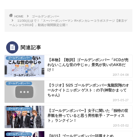
HOME
ゴールデンボンバー
11/30(土)まで！「スーパーボンバーマン R×ボンカレーコラボステージ【東京ゲ
ームショウ2019】」動画が期間限定公開！
関連記事
ゴールデンボンバー
【本物】【歌詞】ゴールデンボンバー「#CDが売
れないこんな世の中じゃ」景気が良いのAKBだ
け！
2017-04-08
ゴールデンボンバー
【ラジオ】5/25 ゴールデンボンバー鬼龍院翔のオ
ールナイトニッポン ゲスト：の子(神聖かまって
ちゃん)
2015-05-27
ゴールデンボンバー
【ゴールデンボンバー】女子に聞いた「独特の世
界観を持っていると思う男性歌手・アーティス
ト」ランクイン！
2015-03-02
ゴールデンボンバー
【8/15】ゴールデンボンバー話題まとめ