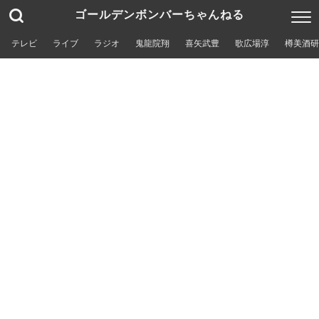
ゴールデンボンバーちゃんねる
テレビ
ライブ
ラジオ
鬼龍院翔
喜矢武豊
歌広場淳
樽美酒研