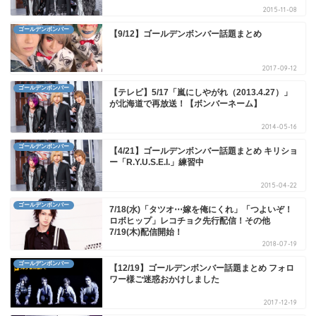
2015-11-08
ゴールデンボンバー
【9/12】ゴールデンボンバー話題まとめ
2017-09-12
ゴールデンボンバー
【テレビ】5/17「嵐にしやがれ（2013.4.27）」
が北海道で再放送！【ボンバーネーム】
2014-05-16
ゴールデンボンバー
【4/21】ゴールデンボンバー話題まとめ キリショ
ー「R.Y.U.S.E.I.」練習中
2015-04-22
ゴールデンボンバー
7/18(水)「タツオ⋯嫁を俺にくれ」「つよいぞ！
ロボヒップ」レコチョク先行配信！その他
7/19(木)配信開始！
2018-07-19
ゴールデンボンバー
【12/19】ゴールデンボンバー話題まとめ フォロ
ワー様ご迷惑おかけしました
2017-12-19