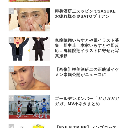
10
樽美酒研二スッピンでSASUKE
お疲れ様会＠SATOブリアン
11
鬼龍院翔いらすとや風イラスト募
集→即中止→本家いらすとや即反
応→鬼龍院翔イラストに寄せた写
真撮影
12
【画像】樽美酒研二の正統派イケ
メン素顔公開がニュースに
13
ゴールデンボンバー「ガガガガガ
ガガ」MV小ネタまとめ
14
【EXILE TRIBE】メンプロって