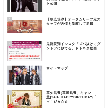
ト公開
6
【歌広場淳】オータムリーフ元ス
タッフが内情を暴露して退職
7
鬼龍院翔インスタ「ズバ抜けてダ
ントツに似てる」ド下ネタ動画
8
サイトマップ
9
喜矢武豊(喜屋武豊、キャン
豊)34th HAPPYBIRTHDAY( ´
▽ ` )ﾉ★☆☆