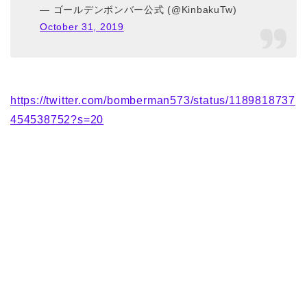
— ゴールデンボンバー公式 (@KinbakuTw)
October 31, 2019
https://twitter.com/bomberman573/status/1189818737
454538752?s=20