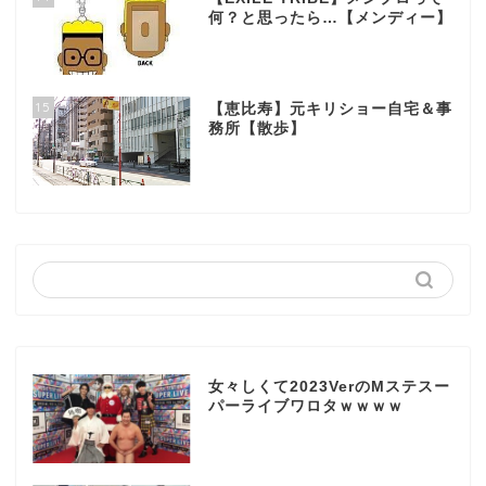
何？と思ったら…【メンディー】
15
【恵比寿】元キリショー自宅＆事
務所【散歩】
女々しくて2023VerのMステスー
パーライブワロタｗｗｗｗ