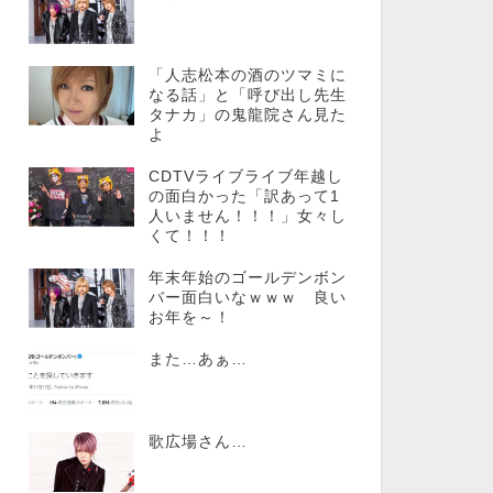
「人志松本の酒のツマミに
なる話」と「呼び出し先生
タナカ」の鬼龍院さん見た
よ
CDTVライブライブ年越し
の面白かった「訳あって1
人いません！！！」女々し
くて！！！
年末年始のゴールデンボン
バー面白いなｗｗｗ 良い
お年を～！
また…あぁ…
歌広場さん…