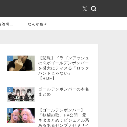
美酒研二
なんか色々
【悲報】ドラゴンアッシュ
1
のKjがゴールデンボンバー
を盛大にディスる「ロック
バンドじゃない」
【RIJF】
ゴールデンボンバーの本名
2
まとめ
【ゴールデンボンバー】
3
「欲望の歌」PV公開！元
ネタまとめ：ビジュアル系
あるあるゼンブノセヤサイ