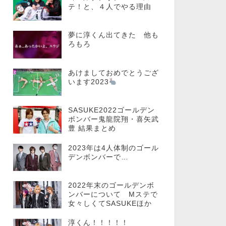
テ！と、４人でやる理由
夢に淳くん出てきた 他も
ろもろ
あけましておめでとうござ
います2023
SASUKE2022ゴールデン
ボンバー鬼龍院翔・喜矢武
豊 結果まとめ
2023年は4人体制のゴール
デンボンバーで…
2022年末のゴールデンボ
ンバーについて Mステで
女々しくてSASUKEほか
淳くん！！！！！