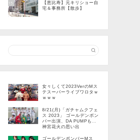
【恵比寿】元キリショー自
15
宅＆事務所【散歩】
女々しくて2023VerのMス
テスーパーライブワロタｗ
ｗｗｗ
8/21(月)「ガチャムクフェ
ス 2023」 ゴールデンボン
バー出演、DA PUMPも…
神宮花火の思い出
ゴールデンボンバーMス