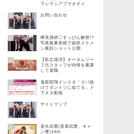
マシマシアブラオオメ
お問い合わせ
4
樽美酒研二すっぴん解禁!?
5
写真集裏表紙で超絶イケメ
ン素顔ショット公開
【歌広場淳】オータムリー
6
フ元スタッフが内情を暴露
して退職
鬼龍院翔インスタ「ズバ抜
7
けてダントツに似てる」ド
下ネタ動画
サイトマップ
8
喜矢武豊(喜屋武豊、キャ
9
ン豊)34th