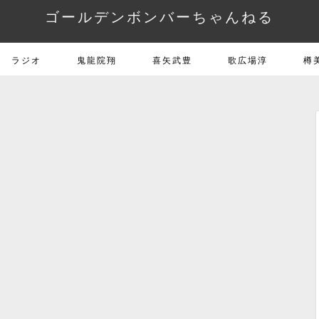
ゴールデンボンバーちゃんねる
ラジオ
鬼龍院翔
喜矢武豊
歌広場淳
樽