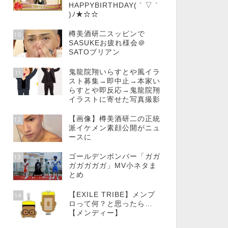
HAPPYBIRTHDAY( ´ ▽ `
)ﾉ★☆☆
樽美酒研二スッピンで
10
SASUKEお疲れ様会＠
SATOブリアン
鬼龍院翔いらすとや風イラ
11
スト募集→即中止→本家い
らすとや即反応→鬼龍院翔
イラストに寄せた写真撮影
【画像】樽美酒研二の正統
12
派イケメン素顔公開がニュ
ースに
ゴールデンボンバー「ガガ
13
ガガガガガ」MV小ネタま
とめ
【EXILE TRIBE】メンプ
14
ロって何？と思ったら…
【メンディー】