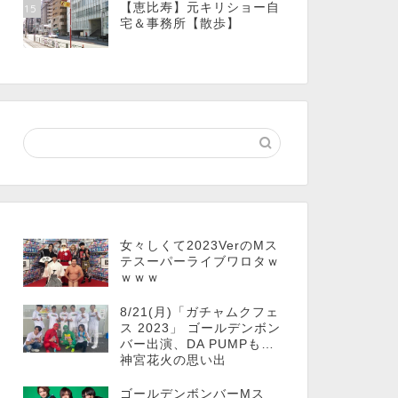
【恵比寿】元キリショー自
15
宅＆事務所【散歩】
女々しくて2023VerのMス
テスーパーライブワロタｗ
ｗｗｗ
8/21(月)「ガチャムクフェ
ス 2023」 ゴールデンボン
バー出演、DA PUMPも…
神宮花火の思い出
ゴールデンボンバーMス