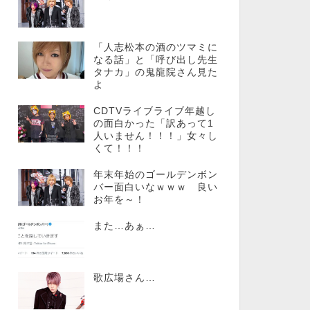
「人志松本の酒のツマミに
なる話」と「呼び出し先生
タナカ」の鬼龍院さん見た
よ
CDTVライブライブ年越し
の面白かった「訳あって1
人いません！！！」女々し
くて！！！
年末年始のゴールデンボン
バー面白いなｗｗｗ 良い
お年を～！
また…あぁ…
歌広場さん…