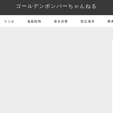
ゴールデンボンバーちゃんねる
ラジオ
鬼龍院翔
喜矢武豊
歌広場淳
樽