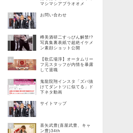
マシマシアブラオオメ
お問い合わせ
4
樽美酒研二すっぴん解禁!?
5
写真集裏表紙で超絶イケメ
ン素顔ショット公開
【歌広場淳】オータムリー
6
フ元スタッフが内情を暴露
して退職
鬼龍院翔インスタ「ズバ抜
7
けてダントツに似てる」ド
下ネタ動画
サイトマップ
8
喜矢武豊(喜屋武豊、キャ
9
ン豊)34th