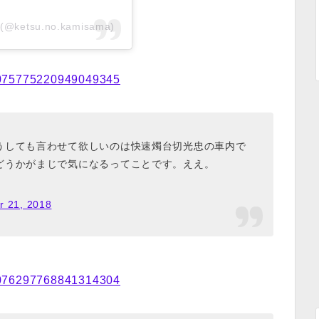
ketsu.no.kamisama)
s/1075775220949049345
うしても言わせて欲しいのは快速燭台切光忠の車内で
どうかがまじで気になるってことです。ええ。
 21, 2018
s/1076297768841314304