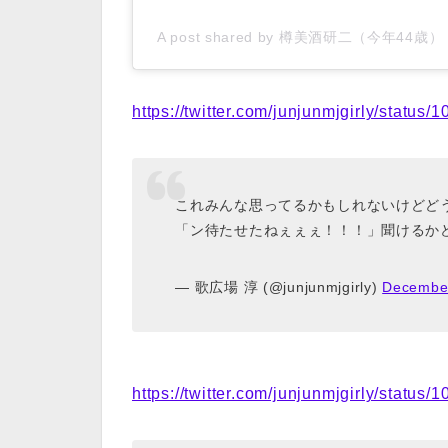
A post shared by 樽美酒研二（今年44歳） (@
https://twitter.com/junjunmjgirly/statu
これみんな思ってるかもしれないけどど
「ン待たせたねぇぇぇ！！！」聞けるか
— 歌広場 淳 (@junjunmjgirly)
December
https://twitter.com/junjunmjgirly/statu