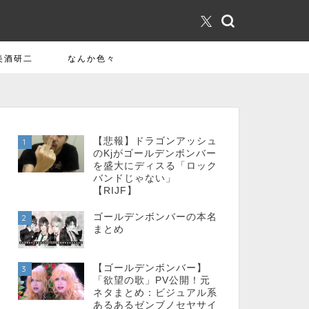
美酒研二
なんか色々
【悲報】ドラゴンアッシュ
1
のKjがゴールデンボンバー
を盛大にディスる「ロック
バンドじゃない」
【RIJF】
ゴールデンボンバーの本名
2
まとめ
【ゴールデンボンバー】
3
「欲望の歌」PV公開！元
ネタまとめ：ビジュアル系
あるあるゼンブノセヤサイ