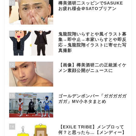
10
樽美酒研二スッピンでSASUKE
お疲れ様会＠SATOブリアン
11
鬼龍院翔いらすとや風イラスト募
集→即中止→本家いらすとや即反
応→鬼龍院翔イラストに寄せた写
真撮影
12
【画像】樽美酒研二の正統派イケ
メン素顔公開がニュースに
13
ゴールデンボンバー「ガガガガガ
ガガ」MV小ネタまとめ
14
【EXILE TRIBE】メンプロって
何？と思ったら…【メンディー】