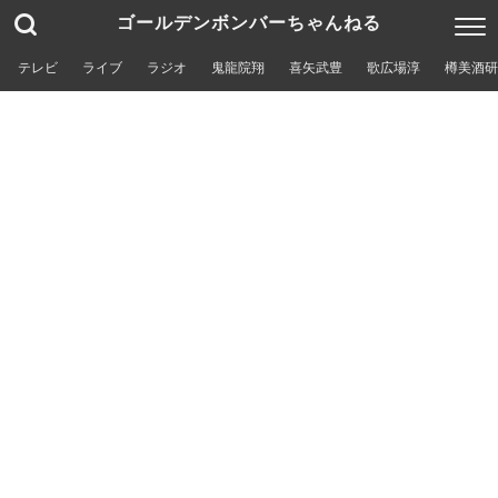
ゴールデンボンバーちゃんねる
テレビ
ライブ
ラジオ
鬼龍院翔
喜矢武豊
歌広場淳
樽美酒研