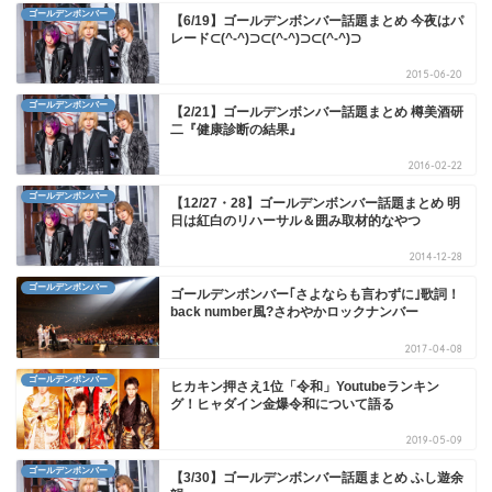
ゴールデンボンバー
【6/19】ゴールデンボンバー話題まとめ 今夜はパ
レード⊂(^-^)⊃⊂(^-^)⊃⊂(^-^)⊃
2015-06-20
ゴールデンボンバー
【2/21】ゴールデンボンバー話題まとめ 樽美酒研
二『健康診断の結果』
2016-02-22
ゴールデンボンバー
【12/27・28】ゴールデンボンバー話題まとめ 明
日は紅白のリハーサル＆囲み取材的なやつ
2014-12-28
ゴールデンボンバー
ゴールデンボンバー｢さよならも言わずに｣歌詞！
back number風?さわやかロックナンバー
2017-04-08
ゴールデンボンバー
ヒカキン押さえ1位「令和」Youtubeランキン
グ！ヒャダイン金爆令和について語る
2019-05-09
ゴールデンボンバー
【3/30】ゴールデンボンバー話題まとめ ふし遊余