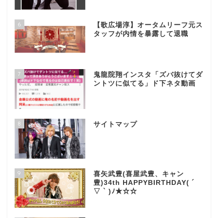
6
【歌広場淳】オータムリーフ元ス
タッフが内情を暴露して退職
7
鬼龍院翔インスタ「ズバ抜けてダ
ントツに似てる」ド下ネタ動画
8
サイトマップ
9
喜矢武豊(喜屋武豊、キャン
豊)34th HAPPYBIRTHDAY( ´
▽ ` )ﾉ★☆☆