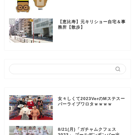
15
【恵比寿】元キリショー自宅＆事
務所【散歩】
女々しくて2023VerのMステスー
パーライブワロタｗｗｗｗ
8/21(月)「ガチャムクフェス
2023」 ゴールデンボンバー出