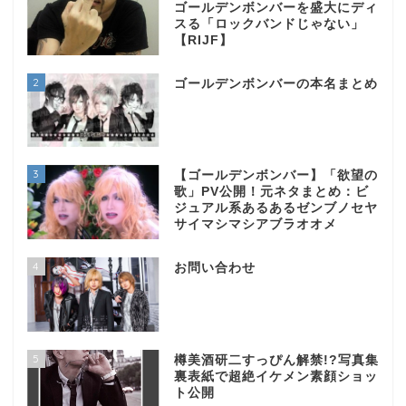
ゴールデンボンバーを盛大にディ
スる「ロックバンドじゃない」
【RIJF】
2
ゴールデンボンバーの本名まとめ
3
【ゴールデンボンバー】「欲望の
歌」PV公開！元ネタまとめ：ビ
ジュアル系あるあるゼンブノセヤ
サイマシマシアブラオオメ
4
お問い合わせ
5
樽美酒研二すっぴん解禁!?写真集
裏表紙で超絶イケメン素顔ショッ
ト公開