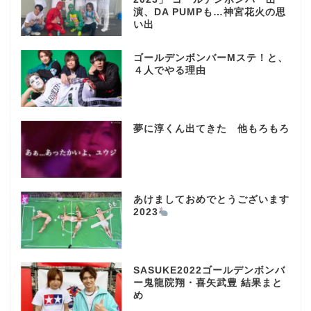
演、DA PUMPも…神宮花火の思
い出
ゴールデンボンバーMステ！と、
４人でやる理由
夢に淳くん出てきた 他もろもろ
あけましておめでとうございます
2023
SASUKE2022ゴールデンボンバ
ー鬼龍院翔・喜矢武豊 結果まと
め