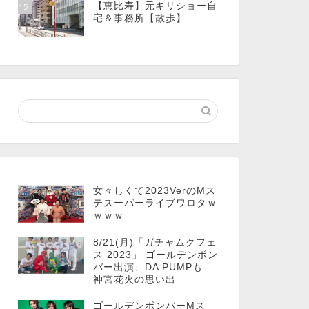
【恵比寿】元キリショー自
15
宅＆事務所【散歩】
女々しくて2023VerのMス
テスーパーライブワロタｗ
ｗｗｗ
8/21(月)「ガチャムクフェ
ス 2023」 ゴールデンボン
バー出演、DA PUMPも…
神宮花火の思い出
ゴールデンボンバーMス