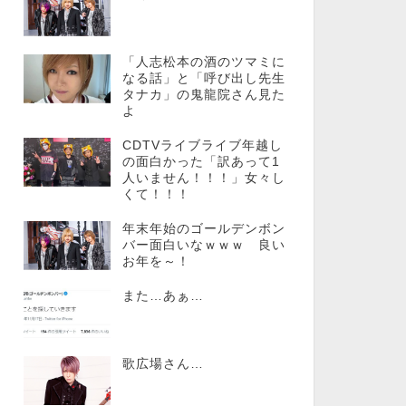
「人志松本の酒のツマミに
なる話」と「呼び出し先生
タナカ」の鬼龍院さん見た
よ
CDTVライブライブ年越し
の面白かった「訳あって1
人いません！！！」女々し
くて！！！
年末年始のゴールデンボン
バー面白いなｗｗｗ 良い
お年を～！
また…あぁ…
歌広場さん…