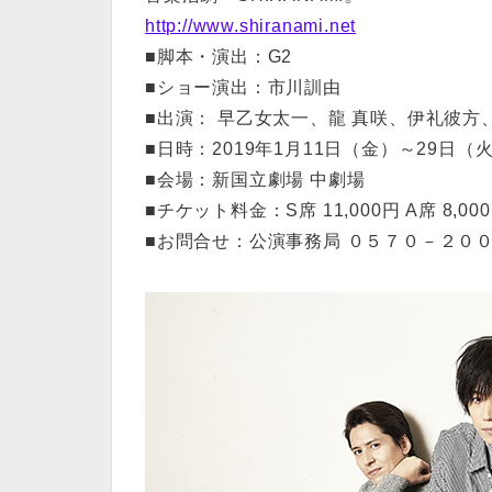
http://www.shiranami.net
■脚本・演出：G2
■ショー演出：市川訓由
■出演： 早乙女太一、龍 真咲、伊礼彼
■日時：2019年1月11日（金）～29日（
■会場：新国立劇場 中劇場
■チケット料金：S席 11,000円 A席 8,00
■お問合せ：公演事務局 ０５７０－２００－１