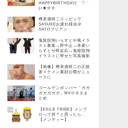
HAPPYBIRTHDAY( ´ ▽ `
)ﾉ★☆☆
樽美酒研二スッピンで
10
SASUKEお疲れ様会＠
SATOブリアン
鬼龍院翔いらすとや風イラ
11
スト募集→即中止→本家い
らすとや即反応→鬼龍院翔
イラストに寄せた写真撮影
【画像】樽美酒研二の正統
12
派イケメン素顔公開がニュ
ースに
ゴールデンボンバー「ガガ
13
ガガガガガ」MV小ネタま
とめ
【EXILE TRIBE】メンプ
14
ロって何？と思ったら…
【メンディー】