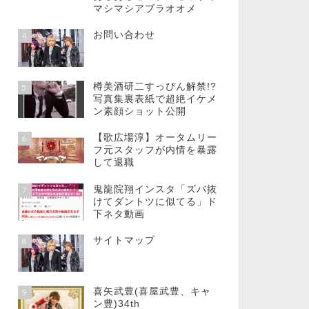
マシマシアブラオオメ
お問い合わせ
4
樽美酒研二すっぴん解禁!?
5
写真集裏表紙で超絶イケメ
ン素顔ショット公開
【歌広場淳】オータムリー
6
フ元スタッフが内情を暴露
して退職
鬼龍院翔インスタ「ズバ抜
7
けてダントツに似てる」ド
下ネタ動画
サイトマップ
8
喜矢武豊(喜屋武豊、キャ
9
ン豊)34th