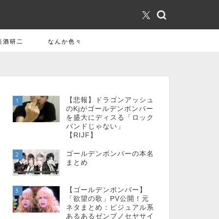
美酒研二
なんか色々
【悲報】ドラゴンアッシュ
1
のKjがゴールデンボンバー
を盛大にディスる「ロック
バンドじゃない」
【RIJF】
ゴールデンボンバーの本名
2
まとめ
【ゴールデンボンバー】
3
「欲望の歌」PV公開！元
ネタまとめ：ビジュアル系
あるあるゼンブノセヤサイ