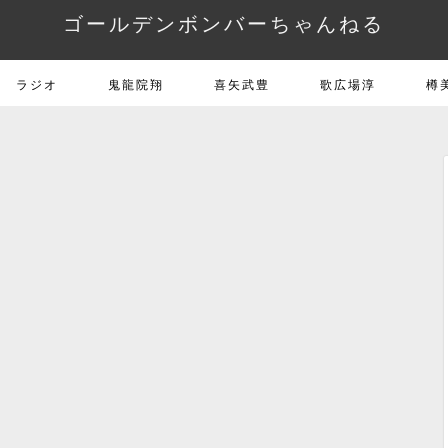
ゴールデンボンバーちゃんねる
ラジオ
鬼龍院翔
喜矢武豊
歌広場淳
樽