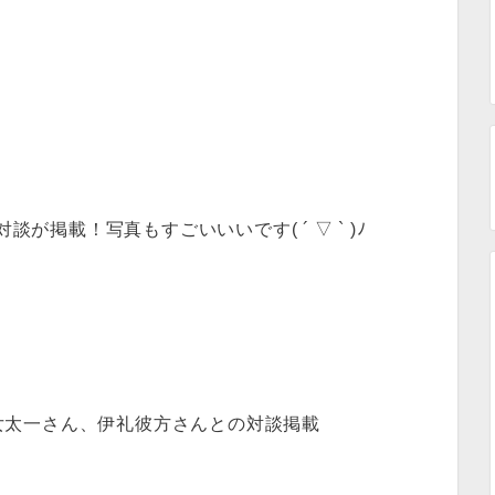
談が掲載！写真もすごいいいです( ´ ▽ ` )ﾉ
早乙女太一さん、伊礼彼方さんとの対談掲載