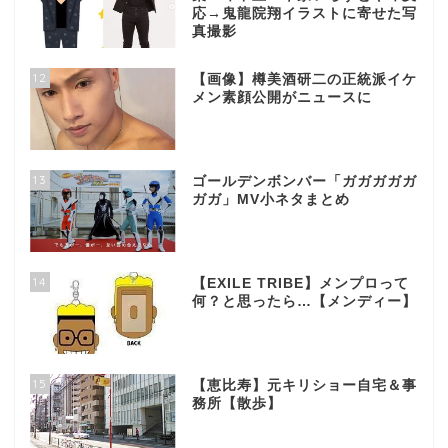
応→鬼龍院翔イラストに寄せた写
真撮影
12
【画像】樽美酒研二の正統派イケ
メン素顔公開がニュースに
13
ゴールデンボンバー「ガガガガガ
ガガ」MV小ネタまとめ
14
【EXILE TRIBE】メンプロって
何？と思ったら…【メンディー】
15
【恵比寿】元キリショー自宅＆事
務所【散歩】