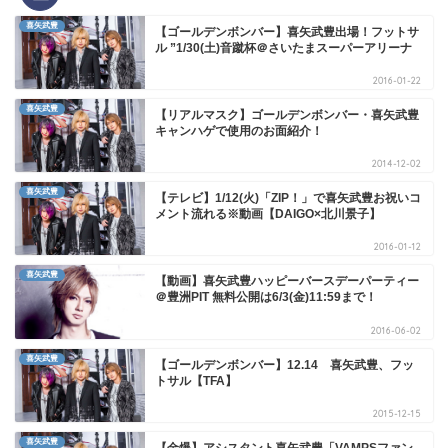
喜矢武豊
【ゴールデンボンバー】喜矢武豊出場！フットサ
ル ”1/30(土)音蹴杯＠さいたまスーパーアリーナ
2016-01-22
喜矢武豊
【リアルマスク】ゴールデンボンバー・喜矢武豊
キャンハゲで使用のお面紹介！
2014-12-02
喜矢武豊
【テレビ】1/12(火)「ZIP！」で喜矢武豊お祝いコ
メント流れる※動画【DAIGO×北川景子】
2016-01-12
喜矢武豊
【動画】喜矢武豊ハッピーバースデーパーティー
＠豊洲PIT 無料公開は6/3(金)11:59まで！
2016-06-02
喜矢武豊
【ゴールデンボンバー】12.14 喜矢武豊、フッ
トサル【TFA】
2015-12-15
喜矢武豊
【金爆】アシスタント喜矢武豊「VAMPSファン