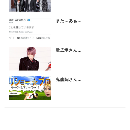
また…あぁ…
歌広場さん…
鬼龍院さん…