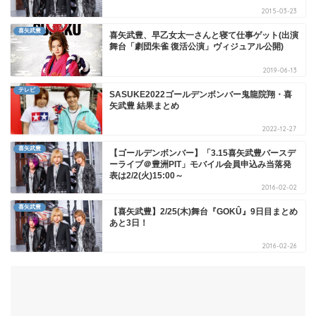
2015-03-23
喜矢武豊
喜矢武豊、早乙女太一さんと寝て仕事ゲット(出演
舞台「劇団朱雀 復活公演」ヴィジュアル公開)
2019-06-13
テレビ
SASUKE2022ゴールデンボンバー鬼龍院翔・喜
矢武豊 結果まとめ
2022-12-27
喜矢武豊
【ゴールデンボンバー】「3.15喜矢武豊バースデ
ーライブ＠豊洲PIT」モバイル会員申込み当落発
表は2/2(火)15:00～
2016-02-02
喜矢武豊
【喜矢武豊】2/25(木)舞台『GOKÛ』9日目まとめ
あと3日！
2016-02-26