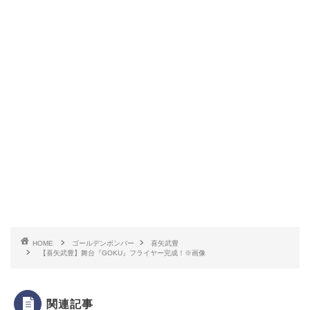
HOME
ゴールデンボンバー
喜矢武豊
【喜矢武豊】舞台『GOKU』フライヤー完成！※画像
関連記事