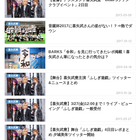
クラブイベント」2日目
2015-03-09
喜矢武豊
音蹴杯2017に喜矢武さんの姿がない！？⇒熱でダ
ウン
2017-01-12
喜矢武豊
BARKS「令和」を見に行ってきたレポ掲載！喜
矢武さん筆になったときの気分は？
2019-04-18
喜矢武豊
【舞台】喜矢武豊主演「ふしぎ遊戯」ツイッター
&ニュースまとめ
2015-01-26
喜矢武豊
【喜矢武豊】3/27(金)12:00まで！ライブ・ビュー
イング「ふしぎ遊戯」一般受付
2015-03-27
喜矢武豊
【喜矢武豊】舞台「ふしぎ遊戯」4日目レポまと
め 夕城美朱ツイッター開始