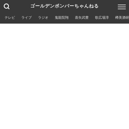
ゴールデンボンバーちゃんねる
テレビ
ライブ
ラジオ
鬼龍院翔
喜矢武豊
歌広場淳
樽美酒研