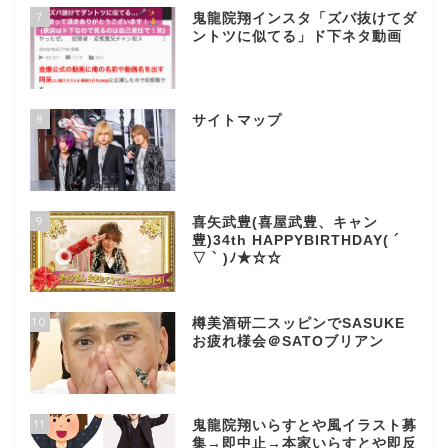
7
鬼龍院翔インスタ「ズバ抜けてダ
ントツに似てる」ド下ネタ動画
8
サイトマップ
9
喜矢武豊(喜屋武豊、キャン
豊)34th HAPPYBIRTHDAY( ´
▽ ` )ﾉ★☆☆
10
樽美酒研二スッピンでSASUKE
お疲れ様会＠SATOブリアン
11
鬼龍院翔いらすとや風イラスト募
集→即中止→本家いらすとや即反