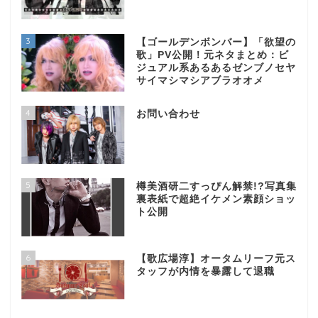
3
【ゴールデンボンバー】「欲望の
歌」PV公開！元ネタまとめ：ビ
ジュアル系あるあるゼンブノセヤ
サイマシマシアブラオオメ
4
お問い合わせ
5
樽美酒研二すっぴん解禁!?写真集
裏表紙で超絶イケメン素顔ショッ
ト公開
6
【歌広場淳】オータムリーフ元ス
タッフが内情を暴露して退職