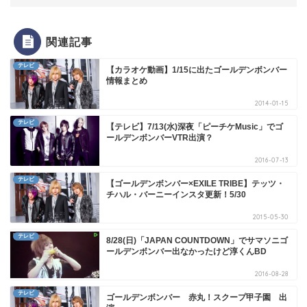
関連記事
テレビ
【カラオケ動画】1/15に出たゴールデンボンバー
情報まとめ
2014-01-15
テレビ
【テレビ】7/13(水)深夜「ピーチケMusic」でゴ
ールデンボンバーVTR出演？
2016-07-13
テレビ
【ゴールデンボンバー×EXILE TRIBE】テッツ・
チハル・バーニーインスタ更新！5/30
2015-05-30
テレビ
8/28(日)「JAPAN COUNTDOWN」でサマソニゴ
ールデンボンバー出なかったけど淳くんBD
2016-08-28
テレビ
ゴールデンボンバー 赤丸！スクープ甲子園 出