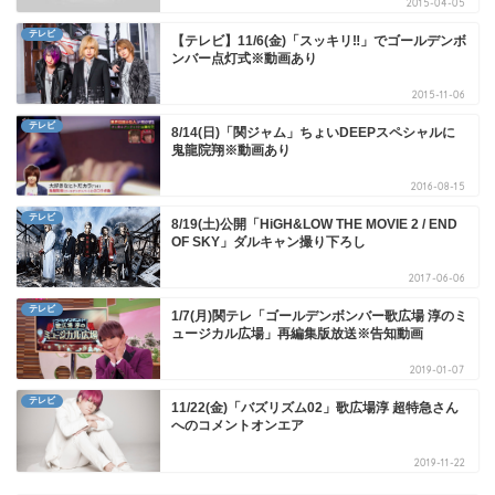
2015-04-05
テレビ
【テレビ】11/6(金)「スッキリ‼」でゴールデンボ
ンバー点灯式※動画あり
2015-11-06
テレビ
8/14(日)「関ジャム」ちょいDEEPスペシャルに
鬼龍院翔※動画あり
2016-08-15
テレビ
8/19(土)公開「HiGH&LOW THE MOVIE 2 / END
OF SKY」ダルキャン撮り下ろし
2017-06-06
テレビ
1/7(月)関テレ「ゴールデンボンバー歌広場 淳のミ
ュージカル広場」再編集版放送※告知動画
2019-01-07
テレビ
11/22(金)「バズリズム02」歌広場淳 超特急さん
へのコメントオンエア
2019-11-22