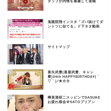
タッフが内情を暴露して退職
7
鬼龍院翔インスタ「ズバ抜けてダ
ントツに似てる」ド下ネタ動画
8
サイトマップ
9
喜矢武豊(喜屋武豊、キャン
豊)34th HAPPYBIRTHDAY( ´
▽ ` )ﾉ★☆☆
10
樽美酒研二スッピンでSASUKE
お疲れ様会＠SATOブリアン