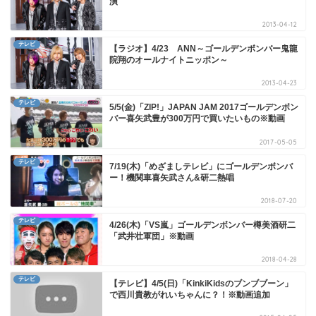
演
2013-04-12
テレビ
【ラジオ】4/23 ANN～ゴールデンボンバー鬼龍
院翔のオールナイトニッポン～
2013-04-23
テレビ
5/5(金)「ZIP!」JAPAN JAM 2017ゴールデンボン
バー喜矢武豊が300万円で買いたいもの※動画
2017-05-05
テレビ
7/19(木)「めざましテレビ」にゴールデンボンバ
ー！機関車喜矢武さん&研二熱唱
2018-07-20
テレビ
4/26(木)「VS嵐」ゴールデンボンバー樽美酒研二
「武井壮軍団」※動画
2018-04-28
テレビ
【テレビ】4/5(日)「KinkiKidsのブンブブーン」
で西川貴教がれいちゃんに？！※動画追加