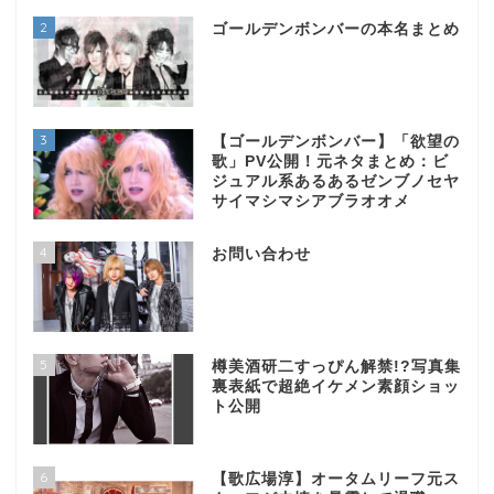
2
ゴールデンボンバーの本名まとめ
3
【ゴールデンボンバー】「欲望の
歌」PV公開！元ネタまとめ：ビ
ジュアル系あるあるゼンブノセヤ
サイマシマシアブラオオメ
4
お問い合わせ
5
樽美酒研二すっぴん解禁!?写真集
裏表紙で超絶イケメン素顔ショッ
ト公開
6
【歌広場淳】オータムリーフ元ス