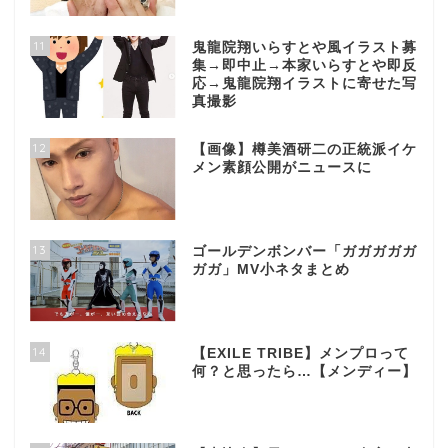
11
鬼龍院翔いらすとや風イラスト募
集→即中止→本家いらすとや即反
応→鬼龍院翔イラストに寄せた写
真撮影
12
【画像】樽美酒研二の正統派イケ
メン素顔公開がニュースに
13
ゴールデンボンバー「ガガガガガ
ガガ」MV小ネタまとめ
14
【EXILE TRIBE】メンプロって
何？と思ったら…【メンディー】