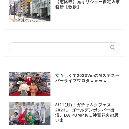
15
【恵比寿】元キリショー自宅＆事
務所【散歩】
女々しくて2023VerのMステスー
パーライブワロタｗｗｗｗ
8/21(月)「ガチャムクフェス
2023」 ゴールデンボンバー出
演、DA PUMPも…神宮花火の思
い出