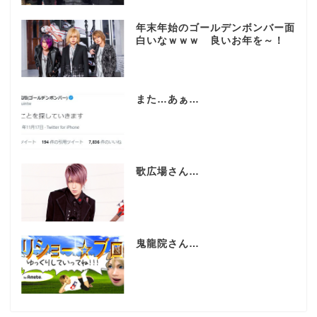
年末年始のゴールデンボンバー面
白いなｗｗｗ 良いお年を～！
また…あぁ…
歌広場さん…
鬼龍院さん…