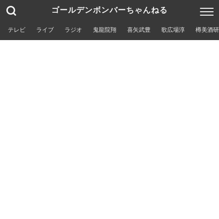
ゴールデンボンバーちゃんねる
テレビ
ライブ
ラジオ
鬼龍院翔
喜矢武豊
歌広場淳
樽美酒研