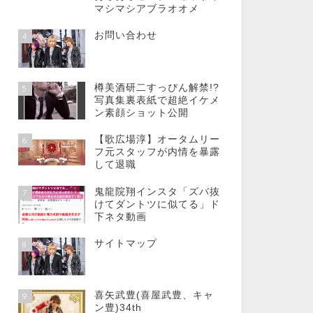
マシマシアブラオオメ
お問い合わせ
4
樽美酒研二すっぴん解禁!?
5
写真集裏表紙で超絶イケメ
ン素顔ショット公開
【歌広場淳】オータムリー
6
フ元スタッフが内情を暴露
して退職
鬼龍院翔インスタ「ズバ抜
7
けてダントツに似てる」ド
下ネタ動画
サイトマップ
8
喜矢武豊(喜屋武豊、キャ
9
ン豊)34th