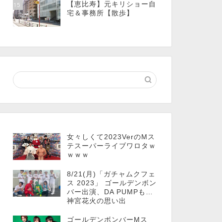
【恵比寿】元キリショー自
15
宅＆事務所【散歩】
女々しくて2023VerのMス
テスーパーライブワロタｗ
ｗｗｗ
8/21(月)「ガチャムクフェ
ス 2023」 ゴールデンボン
バー出演、DA PUMPも…
神宮花火の思い出
ゴールデンボンバーMス