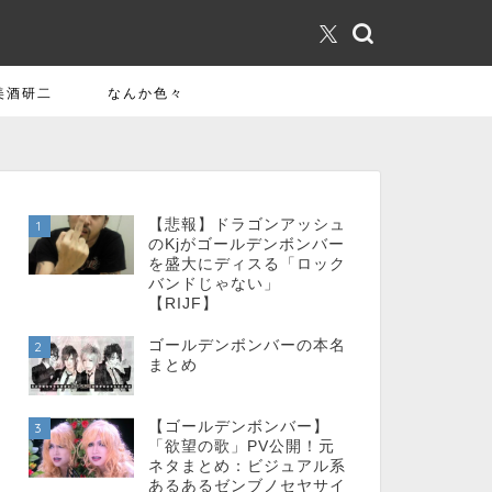
美酒研二
なんか色々
【悲報】ドラゴンアッシュ
1
のKjがゴールデンボンバー
を盛大にディスる「ロック
バンドじゃない」
【RIJF】
ゴールデンボンバーの本名
2
まとめ
【ゴールデンボンバー】
3
「欲望の歌」PV公開！元
ネタまとめ：ビジュアル系
あるあるゼンブノセヤサイ