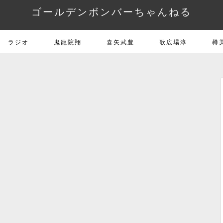
ゴールデンボンバーちゃんねる
ラジオ
鬼龍院翔
喜矢武豊
歌広場淳
樽