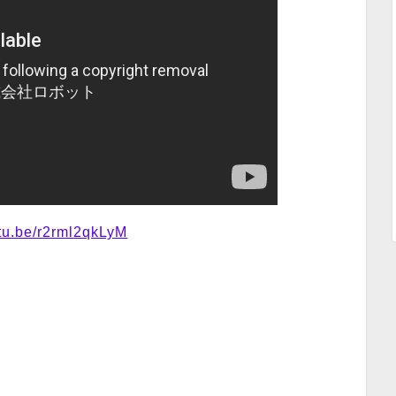
utu.be/r2rml2qkLyM