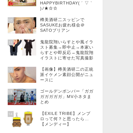
HAPPYBIRTHDAY( ´ ▽ `
)ﾉ★☆☆
樽美酒研二スッピンで
10
SASUKEお疲れ様会＠
SATOブリアン
鬼龍院翔いらすとや風イラ
11
スト募集→即中止→本家い
らすとや即反応→鬼龍院翔
イラストに寄せた写真撮影
【画像】樽美酒研二の正統
12
派イケメン素顔公開がニュ
ースに
ゴールデンボンバー「ガガ
13
ガガガガガ」MV小ネタま
とめ
【EXILE TRIBE】メンプ
14
ロって何？と思ったら…
【メンディー】