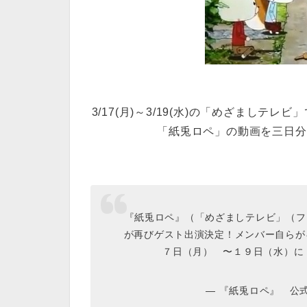
3/17(月)～3/19(水)の「めざまし
「紙兎ロペ」の動画を三日分ま
『紙兎ロペ』（「めざましテレビ」（フジ
が再びゲスト出演決定！メンバー自らが
７日（月） 〜１９日（水）に
— 『紙兎ロペ』 公式 (@