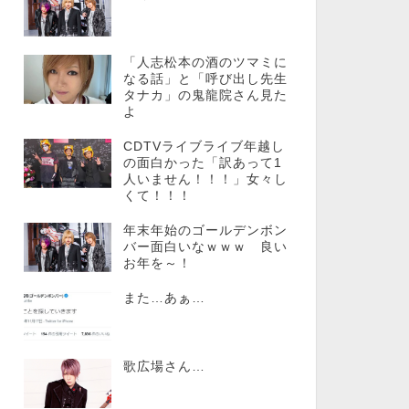
「人志松本の酒のツマミに
なる話」と「呼び出し先生
タナカ」の鬼龍院さん見た
よ
CDTVライブライブ年越し
の面白かった「訳あって1
人いません！！！」女々し
くて！！！
年末年始のゴールデンボン
バー面白いなｗｗｗ 良い
お年を～！
また…あぁ…
歌広場さん…