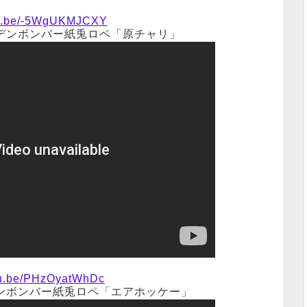
utu.be/-5WgUKMJCXY
ールデンボンバー紙兎ロペ「原チャリ」
utu.be/PHzOyatWhDc
ルデンボンバー紙兎ロペ「エアホッケー」