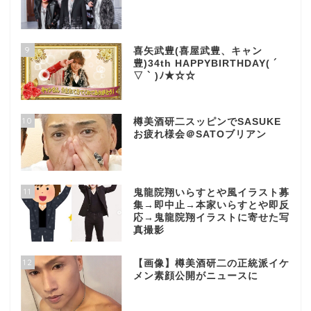
9
喜矢武豊(喜屋武豊、キャン
豊)34th HAPPYBIRTHDAY( ´
▽ ` )ﾉ★☆☆
10
樽美酒研二スッピンでSASUKE
お疲れ様会＠SATOブリアン
11
鬼龍院翔いらすとや風イラスト募
集→即中止→本家いらすとや即反
応→鬼龍院翔イラストに寄せた写
真撮影
12
【画像】樽美酒研二の正統派イケ
メン素顔公開がニュースに