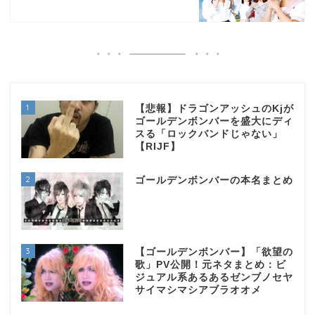
1
【悲報】ドラゴンアッシュのKjが
ゴールデンボンバーを盛大にディ
スる「ロックバンドじゃない」
【RIJF】
2
ゴールデンボンバーの本名まとめ
3
【ゴールデンボンバー】「欲望の
歌」PV公開！元ネタまとめ：ビ
ジュアル系あるあるゼンブノセヤ
サイマシマシアブラオオメ