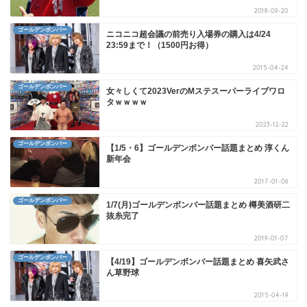
2018-09-20
ゴールデンボンバー
ニコニコ超会議の前売り入場券の購入は4/24
23:59まで！（1500円お得）
2015-04-24
ゴールデンボンバー
女々しくて2023VerのMステスーパーライブワロ
タｗｗｗｗ
2023-12-22
ゴールデンボンバー
【1/5・6】ゴールデンボンバー話題まとめ 淳くん
新年会
2017-01-06
ゴールデンボンバー
1/7(月)ゴールデンボンバー話題まとめ 樽美酒研二
抜糸完了
2019-01-07
ゴールデンボンバー
【4/19】ゴールデンボンバー話題まとめ 喜矢武さ
ん草野球
2015-04-19