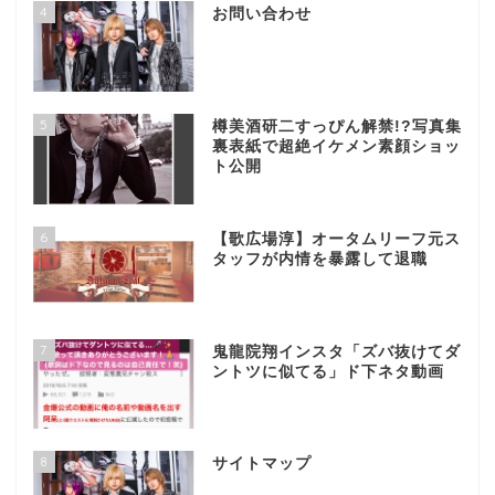
4
お問い合わせ
5
樽美酒研二すっぴん解禁!?写真集
裏表紙で超絶イケメン素顔ショッ
ト公開
6
【歌広場淳】オータムリーフ元ス
タッフが内情を暴露して退職
7
鬼龍院翔インスタ「ズバ抜けてダ
ントツに似てる」ド下ネタ動画
8
サイトマップ