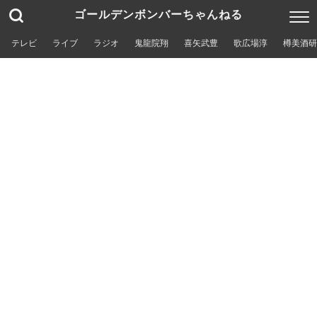
ゴールデンボンバーちゃんねる
テレビ
ライブ
ラジオ
鬼龍院翔
喜矢武豊
歌広場淳
樽美酒研