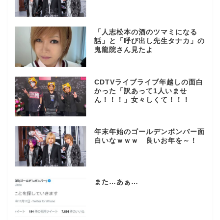
「人志松本の酒のツマミになる
話」と「呼び出し先生タナカ」の
鬼龍院さん見たよ
CDTVライブライブ年越しの面白
かった「訳あって1人いませ
ん！！！」女々しくて！！！
年末年始のゴールデンボンバー面
白いなｗｗｗ 良いお年を～！
また…あぁ…