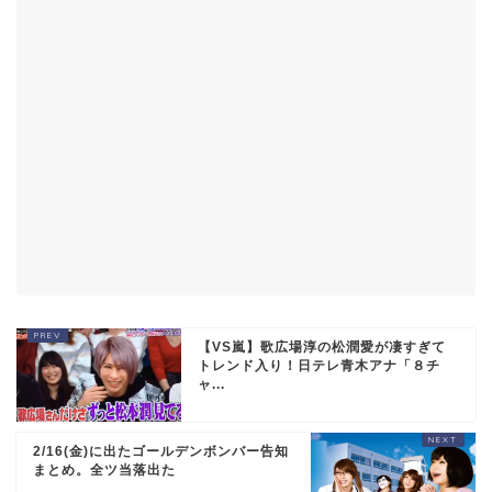
【VS嵐】歌広場淳の松潤愛が凄すぎて
トレンド入り！日テレ青木アナ「８チ
ャ...
2/16(金)に出たゴールデンボンバー告知
まとめ。全ツ当落出た