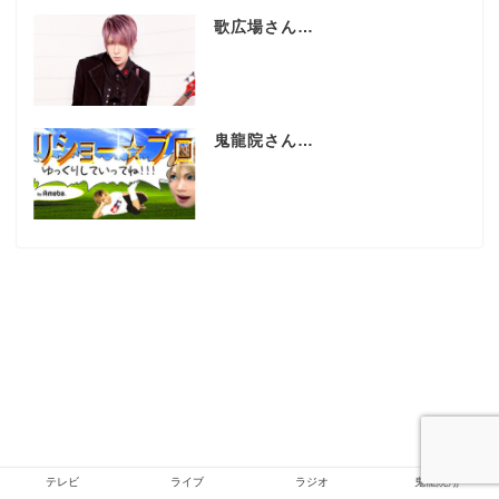
歌広場さん…
鬼龍院さん…
テレビ
ライブ
ラジオ
鬼龍院翔