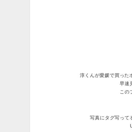
淳くんが愛媛で買ったポ
早速
この
写真にタグ写って