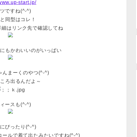
/www.up-start.jp/
ツですね(^-^)
んと同型はコレ！
詳細はリンク先で確認してね
他にもかわいいのがいっぱい
んまーくのやつ(^-^)
ところ出るんだよ～
ィースも(^-^)
にぴったり(^-^)
コールで着て出たみたいですね(^-^)