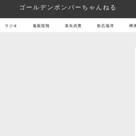
ゴールデンボンバーちゃんねる
ラジオ
鬼龍院翔
喜矢武豊
歌広場淳
樽