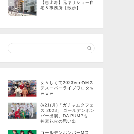
【恵比寿】元キリショー自
15
宅＆事務所【散歩】
女々しくて2023VerのMス
テスーパーライブワロタｗ
ｗｗｗ
8/21(月)「ガチャムクフェ
ス 2023」 ゴールデンボン
バー出演、DA PUMPも…
神宮花火の思い出
ゴールデンボンバーMス