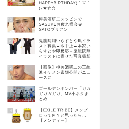
HAPPYBIRTHDAY( ´ ▽ `
)ﾉ★☆☆
樽美酒研二スッピンで
10
SASUKEお疲れ様会＠
SATOブリアン
鬼龍院翔いらすとや風イラ
11
スト募集→即中止→本家い
らすとや即反応→鬼龍院翔
イラストに寄せた写真撮影
【画像】樽美酒研二の正統
12
派イケメン素顔公開がニュ
ースに
ゴールデンボンバー「ガガ
13
ガガガガガ」MV小ネタま
とめ
【EXILE TRIBE】メンプ
14
ロって何？と思ったら…
【メンディー】