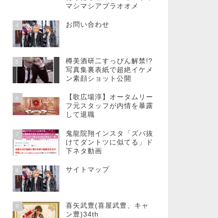
マシマシアブラオオメ
お問い合わせ
4
樽美酒研二すっぴん解禁!?
5
写真集裏表紙で超絶イケメ
ン素顔ショット公開
【歌広場淳】オータムリー
6
フ元スタッフが内情を暴露
して退職
鬼龍院翔インスタ「ズバ抜
7
けてダントツに似てる」ド
下ネタ動画
サイトマップ
8
喜矢武豊(喜屋武豊、キャ
9
ン豊)34th