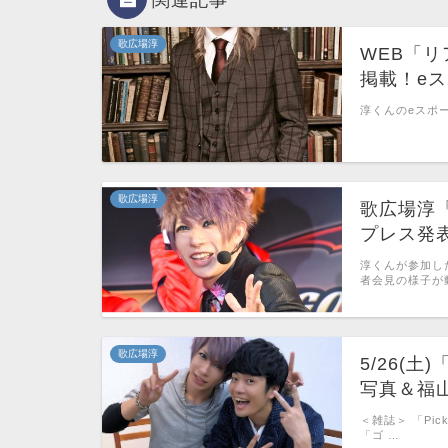
歌広場淳
WEB「
掲載！e
淳くんのeスポー
歌広場淳
歌広場淳「
プレス発
淳くんが参加し
者会見の様子が
歌広場淳
5/26(土)
写真＆福
＜雑誌＞ 「Pick-u
「ゴ …