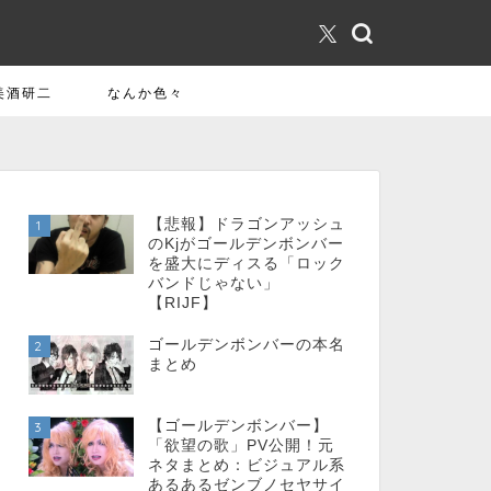
美酒研二
なんか色々
【悲報】ドラゴンアッシュ
1
のKjがゴールデンボンバー
を盛大にディスる「ロック
バンドじゃない」
【RIJF】
ゴールデンボンバーの本名
2
まとめ
【ゴールデンボンバー】
3
「欲望の歌」PV公開！元
ネタまとめ：ビジュアル系
あるあるゼンブノセヤサイ