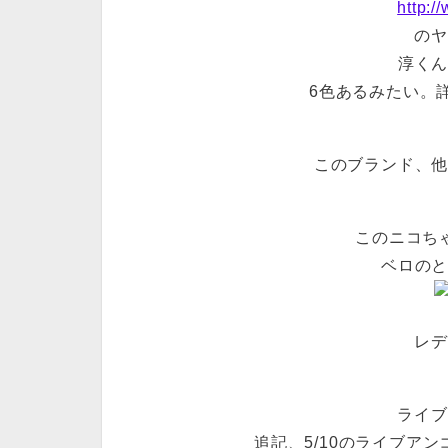
http:/
のヤ
淳く
6色あるみたい。
このブランド、
このニコちゃ
ベロの
レデ
ライブ
追記、5/10のライブアン