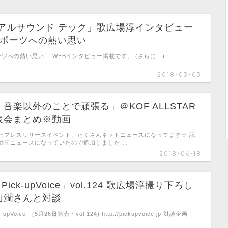
リアルサウンド テック」歌広場淳インタビュー
スポーツへの熱い思い
ツへの熱い思い！ WEBインタビュー掲載です。 (さらに…) …
2018-03-03
音楽以外のことで頑張る」＠KOF ALLSTAR
表会まとめ※動画
たプレスリリースイベント、たくさんネットニュースになってます☆ 記
動画ニュースになっていたので追加しました …
2018-06-18
「Pick-upVoice」vol.124 歌広場淳撮り下ろし
山潤さんと対談
pVoice」(5月26日発売・vol.124) http://pickupvoice.jp 対談企画