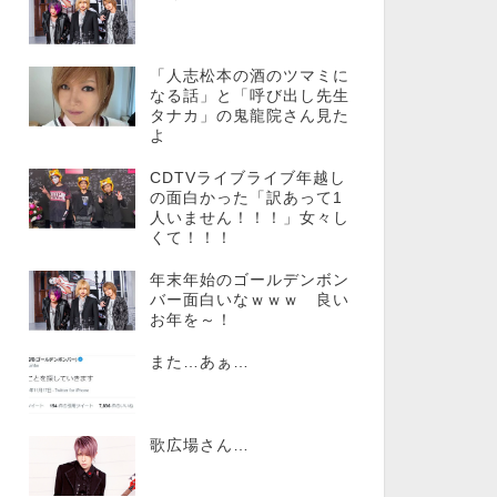
「人志松本の酒のツマミに
なる話」と「呼び出し先生
タナカ」の鬼龍院さん見た
よ
CDTVライブライブ年越し
の面白かった「訳あって1
人いません！！！」女々し
くて！！！
年末年始のゴールデンボン
バー面白いなｗｗｗ 良い
お年を～！
また…あぁ…
歌広場さん…