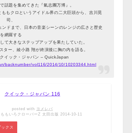
で話題を集めてきた『氣志團万博』。
8とももクロというアイドル界の二大巨頭から、吉川晃
司、
ェンドまで、日本の音楽シーンのレンジの広さと歴史
を網羅する
して大きなステップアップを果たしていた。
スター、綾小路 翔が終演後に胸の内を語る。
クイック・ジャパン – QuickJapan
pan/backnumber/vol116/2014/10/10203344.html
クイック・ジャパン 116
posted with
ヨメレバ
ももいろクローバーZ 太田出版 2014-10-11
ブックス