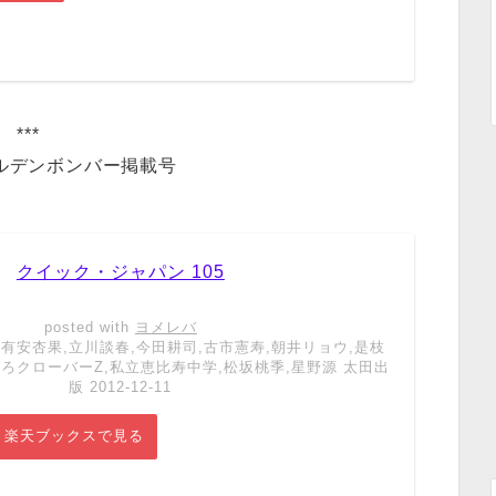
***
ルデンボンバー掲載号
クイック・ジャパン 105
posted with
ヨメレバ
有安杏果,立川談春,今田耕司,古市憲寿,朝井リョウ,是枝
いろクローバーZ,私立恵比寿中学,松坂桃季,星野源 太田出
版 2012-12-11
楽天ブックスで見る