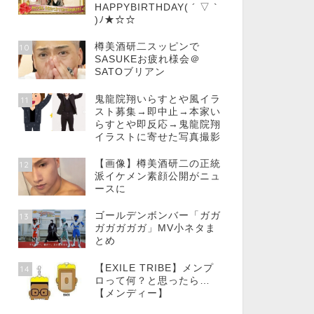
HAPPYBIRTHDAY( ´ ▽ `
)ﾉ★☆☆
樽美酒研二スッピンで
10
SASUKEお疲れ様会＠
SATOブリアン
鬼龍院翔いらすとや風イラ
11
スト募集→即中止→本家い
らすとや即反応→鬼龍院翔
イラストに寄せた写真撮影
【画像】樽美酒研二の正統
12
派イケメン素顔公開がニュ
ースに
ゴールデンボンバー「ガガ
13
ガガガガガ」MV小ネタま
とめ
【EXILE TRIBE】メンプ
14
ロって何？と思ったら…
【メンディー】