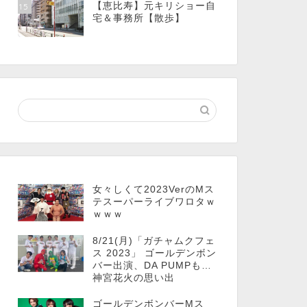
【恵比寿】元キリショー自
15
宅＆事務所【散歩】
女々しくて2023VerのMス
テスーパーライブワロタｗ
ｗｗｗ
8/21(月)「ガチャムクフェ
ス 2023」 ゴールデンボン
バー出演、DA PUMPも…
神宮花火の思い出
ゴールデンボンバーMス