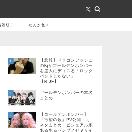
美酒研二
なんか色々
【悲報】ドラゴンアッシュ
1
のKjがゴールデンボンバー
を盛大にディスる「ロック
バンドじゃない」
【RIJF】
ゴールデンボンバーの本名
2
まとめ
【ゴールデンボンバー】
3
「欲望の歌」PV公開！元
ネタまとめ：ビジュアル系
あるあるゼンブノセヤサイ