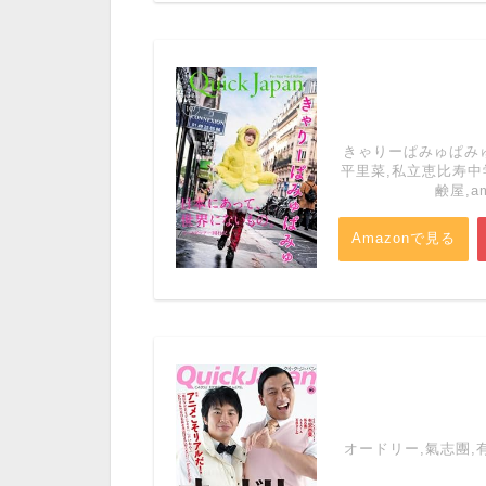
きゃりーぱみゅぱみゅ
平里菜,私立恵比寿中学,
鹸屋,am
Amazonで見る
オードリー,氣志團,有