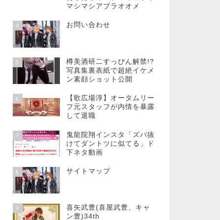
マシマシアブラオオメ
お問い合わせ
4
樽美酒研二すっぴん解禁!?
5
写真集裏表紙で超絶イケメ
ン素顔ショット公開
【歌広場淳】オータムリー
6
フ元スタッフが内情を暴露
して退職
鬼龍院翔インスタ「ズバ抜
7
けてダントツに似てる」ド
下ネタ動画
サイトマップ
8
喜矢武豊(喜屋武豊、キャ
9
ン豊)34th