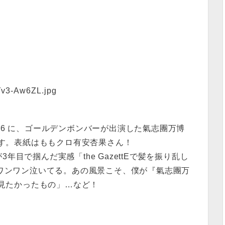
vol.116 に、ゴールデンボンバーが出演した氣志團万博
ます。表紙はももクロ有安杏果さん！
年目で掴んだ実感「the GazettEで髪を振り乱し
ワンワン泣いてる。あの風景こそ、僕が『氣志團万
番見たかったもの」…など！