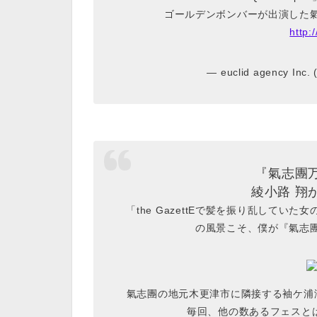
ゴールデンボンバーが出演した氣
http:
— euclid agency Inc.
『氣志團万
綾小路 翔
「the GazettEで髪を振り乱して
の風景こそ、僕が『氣志團
氣志團の地元木更津市に隣接する袖ケ浦
毎回、他の数あるフェスと