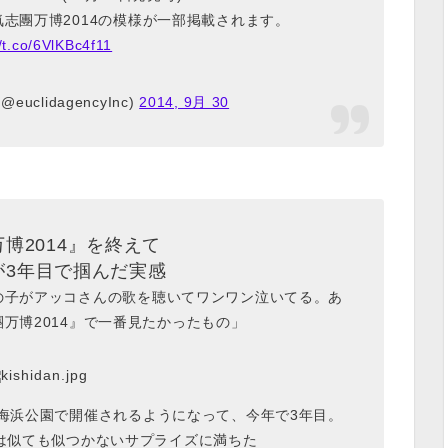
志團万博2014の模様が一部掲載されます。
//t.co/6VlKBc4f11
 (@euclidagencyInc)
2014, 9月 30
博2014』を終えて
が3年目で掴んだ実感
いた女の子がアッコさんの歌を聴いてワンワン泣いてる。あ
万博2014』で一番見たかったもの」
海浜公園で開催されるようになって、今年で3年目。
は似ても似つかないサプライズに満ちた