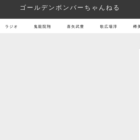
ゴールデンボンバーちゃんねる
ラジオ
鬼龍院翔
喜矢武豊
歌広場淳
樽