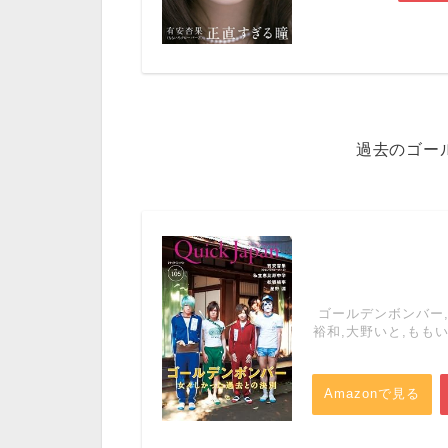
過去のゴー
ゴールデンボンバー,
裕和,大野いと,もも
Amazonで見る