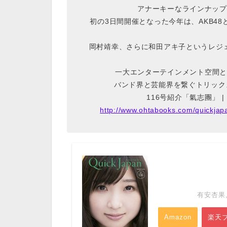
アナーキーなラインナップ
初の3日間開催となった今年は、AKB4
岡村靖幸、さらに和田アキ子というレジ
一大エンターテインメント空間と
バンド界と芸能界を繋ぐトリック
116号紹介「氣志團」 | 
http://www.ohtabooks.com/quickja
有安杏果,
Amazon
楽天