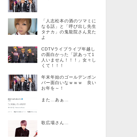
「人志松本の酒のツマミに
なる話」と「呼び出し先生
タナカ」の鬼龍院さん見た
よ
CDTVライブライブ年越し
の面白かった「訳あって1
人いません！！！」女々し
くて！！！
年末年始のゴールデンボン
バー面白いなｗｗｗ 良い
お年を～！
また…あぁ…
歌広場さん…