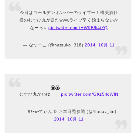
今日はゴールデンボンバーのライブー！樽美酒仕
様のむすび丸が居たwwwライブ早く始まらないか
なーっ♫
pic.twitter.com/HWKB9i4iYQ
— なつーこ (@natsuko_318)
2014, 10月 11
むすび丸かわゆ
pic.twitter.com/GKz5lIcWIN
— ฅ۶•ﻌ•てぃん ▷▷本日禿参戦 (@4luuuv_tin)
2014, 10月 11