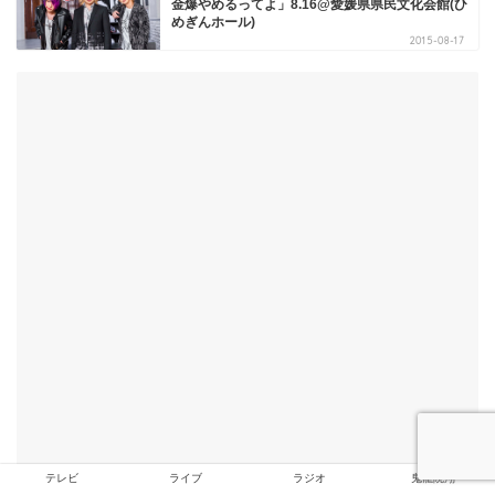
金爆やめるってよ」8.16@愛媛県県民文化会館(ひ
めぎんホール)
2015-08-17
テレビ
ライブ
ラジオ
鬼龍院翔