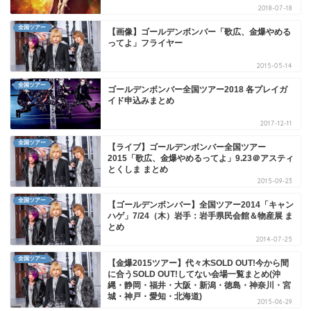
2018-07-18
全国ツアー
【画像】ゴールデンボンバー「歌広、金爆やめる
ってよ」フライヤー
2015-05-14
全国ツアー
ゴールデンボンバー全国ツアー2018 各プレイガ
イド申込みまとめ
2017-12-11
全国ツアー
【ライブ】ゴールデンボンバー全国ツアー
2015「歌広、金爆やめるってよ」9.23＠アスティ
とくしま まとめ
2015-09-23
全国ツアー
【ゴールデンボンバー】全国ツアー2014「キャン
ハゲ」7/24（木）岩手：岩手県民会館＆物産展 ま
とめ
2014-07-25
全国ツアー
【金爆2015ツアー】代々木SOLD OUT!今から間
に合うSOLD OUT!してない会場一覧まとめ(沖
縄・静岡・福井・大阪・新潟・徳島・神奈川・宮
城・神戸・愛知・北海道)
2015-06-29