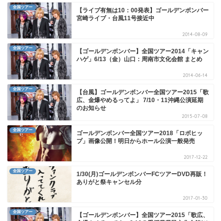
全国ツアー
【ライブ有無は10：00発表】ゴールデンボンバー
宮崎ライブ・台風11号接近中
2014-08-09
全国ツアー
【ゴールデンボンバー】全国ツアー2014「キャン
ハゲ」6/13（金）山口：周南市文化会館 まとめ
2014-06-14
全国ツアー
【台風】ゴールデンボンバー全国ツアー2015「歌
広、金爆やめるってよ」 7/10・11沖縄公演延期
のお知らせ
2015-07-08
全国ツアー
ゴールデンボンバー全国ツアー2018「ロボヒッ
プ」画像公開！明日からホール公演一般発売
2017-12-22
全国ツアー
1/30(月)ゴールデンボンバーFCツアーDVD再販！
ありがと祭キャンセル分
2017-01-30
全国ツアー
【ゴールデンボンバー】全国ツアー2015「歌広、