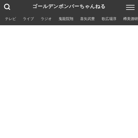
ゴールデンボンバーちゃんねる
テレビ
ライブ
ラジオ
鬼龍院翔
喜矢武豊
歌広場淳
樽美酒研