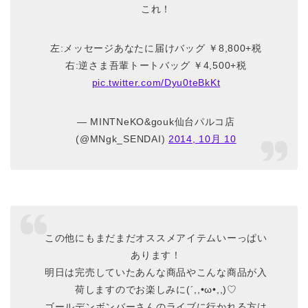
これ！
左:メッセージあなたに届けバッグ ￥8,800+税
右:逆さま吾輩トートバッグ ￥4,500+税
pic.twitter.com/Dyu0teBkKt
— MINTNeKO&gouk仙台パルコ店
(@MNgk_SENDAI)
2014, 10月 10
この他にもまだまだオススメアイテムいーっぱい
あります！
明日は完売していたあんな商品やこんな商品が入
荷しますのでお楽しみに(´,,•ω•,,)♡
ゴールデンボンバーさんのライブに行かれる方は