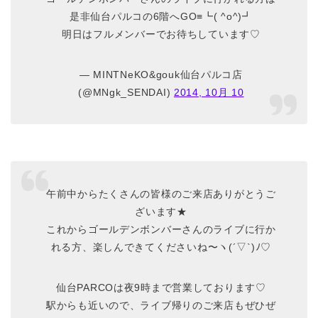
是非仙台パルコの6階へGO≡┗( ^o^)┛
明日はフルメンバーでお待ちしています♡
— MINTNeKO&gouk仙台パルコ店
(@MNgk_SENDAI)
2014, 10月 10
午前中からたくさんの皆様のご来店ありがとうご
ざいます★
これからゴールデンボンバーさんのライブに行か
れる方、楽しんできてくださいね〜ヽ(´▽`)ﾉ♡
仙台PARCOは夜9時まで営業しております♡
駅からも近いので、ライブ帰りのご来店もぜひぜ