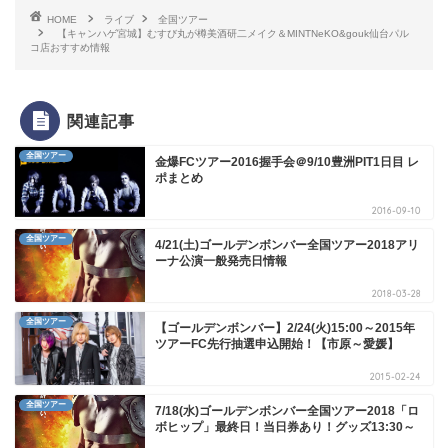
HOME
ライブ
全国ツアー
【キャンハゲ宮城】むすび丸が樽美酒研二メイク＆MINTNeKO&gouk仙台パル
コ店おすすめ情報
関連記事
全国ツアー
金爆FCツアー2016握手会＠9/10豊洲PIT1日目 レ
ポまとめ
2016-09-10
全国ツアー
4/21(土)ゴールデンボンバー全国ツアー2018アリ
ーナ公演一般発売日情報
2018-03-28
全国ツアー
【ゴールデンボンバー】2/24(火)15:00～2015年
ツアーFC先行抽選申込開始！【市原～愛媛】
2015-02-24
全国ツアー
7/18(水)ゴールデンボンバー全国ツアー2018「ロ
ボヒップ」最終日！当日券あり！グッズ13:30～