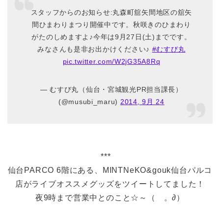
スタッフからのお知らせ:丸森町舘矢間地区の舘矢
間ひまわりまつり開催中です。秋咲きのひまわり
がたのしめますよ♪今年は9月27日(土)までです。
みなさんも是非お出かけください♪
#むすび丸
pic.twitter.com/W2jG35A8Rq
— むすび丸（仙台・宮城観光PR担当課長）
(@musubi_maru)
2014, 9月 24
***
仙台PARCO 6階にある、MINTNeKO&gouk仙台パルコ
店がライブオススメグッズをツイートしてました！
夜9時まで営業中とのこと☆～（ゝ。∂）