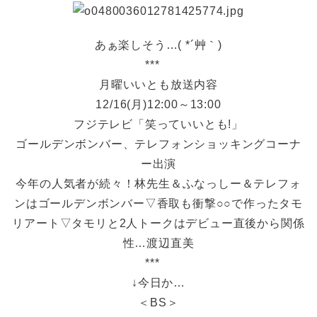
あぁ楽しそう…( *´艸｀)
***
月曜いいとも放送内容
12/16(月)12:00～13:00
フジテレビ「笑っていいとも!」
ゴールデンボンバー、テレフォンショッキングコーナ
ー出演
今年の人気者が続々！林先生＆ふなっしー＆テレフォ
ンはゴールデンボンバー▽香取も衝撃○○で作ったタモ
リアート▽タモリと2人トークはデビュー直後から関係
性…渡辺直美
***
↓今日か…
＜BS＞