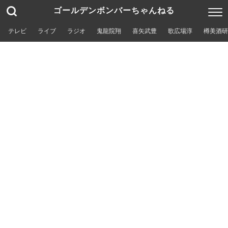
ゴールデンボンバーちゃんねる
テレビ
ライブ
ラジオ
鬼龍院翔
喜矢武豊
歌広場淳
樽美酒研