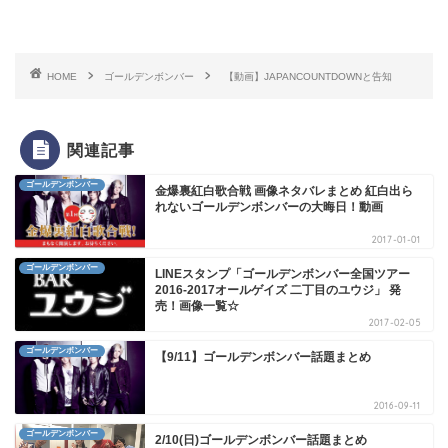
HOME
ゴールデンボンバー
【動画】JAPANCOUNTDOWNと告知
関連記事
ゴールデンボンバー
金爆裏紅白歌合戦 画像ネタバレまとめ 紅白出ら
れないゴールデンボンバーの大晦日！動画
2017-01-01
ゴールデンボンバー
LINEスタンプ「ゴールデンボンバー全国ツアー
2016-2017オールゲイズ 二丁目のユウジ」 発
売！画像一覧☆
2017-02-05
ゴールデンボンバー
【9/11】ゴールデンボンバー話題まとめ
2016-09-11
ゴールデンボンバー
2/10(日)ゴールデンボンバー話題まとめ