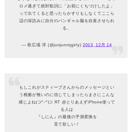
ロメ過ぎて絶対歌詞に「お前にくちづけしたよ」
って出てくると思ったらかすりもしなくてここら
辺の深読みに自分のバンギャル脳を自覚させられ
る。
— 歌広場 淳 (@junjunmjgirly)
2013, 12月 14
もしこれがスティーブさんからのメッセージとい
う根拠が無いのに信じてしまったらまさにこんな
感じよね(⊃^-^)⊃ RT @とりあえずiPhone使って
る人は
『しにん』の最後の予測変換を
見て欲しい！