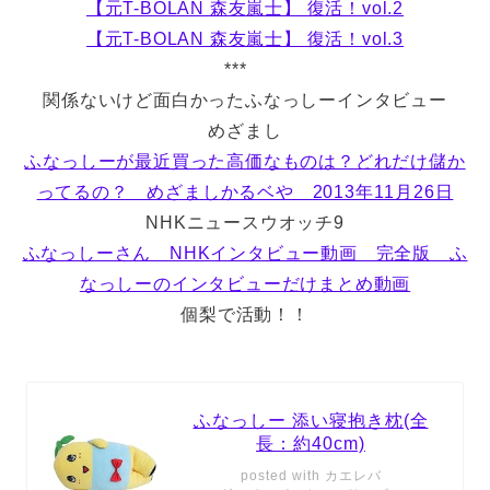
【元T-BOLAN 森友嵐士】 復活！vol.2
【元T-BOLAN 森友嵐士】 復活！vol.3
***
関係ないけど面白かったふなっしーインタビュー
めざまし
ふなっしーが最近買った高価なものは？どれだけ儲か
ってるの？ めざましかるベや 2013年11月26日
NHKニュースウオッチ9
ふなっしーさん NHKインタビュー動画 完全版 ふ
なっしーのインタビューだけまとめ動画
個梨で活動！！
ふなっしー 添い寝抱き枕(全
長：約40cm)
posted with
カエレバ