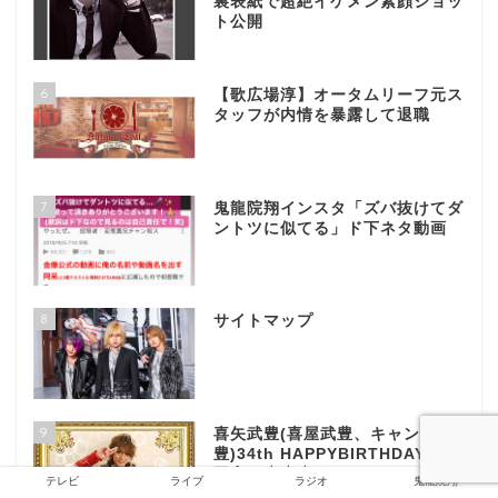
裏表紙で超絶イケメン素顔ショッ
ト公開
6
【歌広場淳】オータムリーフ元ス
タッフが内情を暴露して退職
7
鬼龍院翔インスタ「ズバ抜けてダ
ントツに似てる」ド下ネタ動画
8
サイトマップ
9
喜矢武豊(喜屋武豊、キャン
豊)34th HAPPYBIRTHDAY( ´
▽ ` )ﾉ★☆☆
テレビ
ライブ
ラジオ
鬼龍院翔