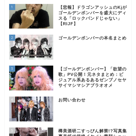
1
【悲報】ドラゴンアッシュのKjが
ゴールデンボンバーを盛大にディ
スる「ロックバンドじゃない」
【RIJF】
2
ゴールデンボンバーの本名まとめ
3
【ゴールデンボンバー】「欲望の
歌」PV公開！元ネタまとめ：ビ
ジュアル系あるあるゼンブノセヤ
サイマシマシアブラオオメ
4
お問い合わせ
5
樽美酒研二すっぴん解禁!?写真集