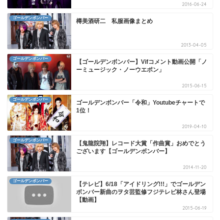
2016-06-24
ゴールデンボンバー
樽美酒研二 私服画像まとめ
2013-04-05
ゴールデンボンバー
【ゴールデンボンバー】Vifコメント動画公開「ノ
ーミュージック・ノーウエポン」
2015-06-15
ゴールデンボンバー
ゴールデンボンバー「令和」Youtubeチャートで
1位！
2019-04-10
ゴールデンボンバー
【鬼龍院翔】レコード大賞「作曲賞」おめでとう
ございます【ゴールデンボンバー】
2014-11-20
ゴールデンボンバー
【テレビ】6/18「アイドリング!!!」でゴールデン
ボンバー新曲のヲタ芸監修フジテレビ林さん登場
【動画】
2015-06-19