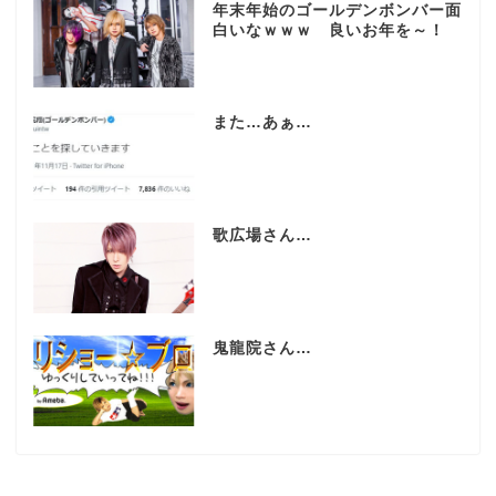
年末年始のゴールデンボンバー面
白いなｗｗｗ 良いお年を～！
また…あぁ…
歌広場さん…
鬼龍院さん…