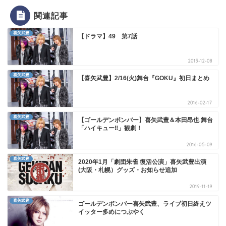
関連記事
喜矢武豊
【ドラマ】49 第7話
2013-12-08
喜矢武豊
【喜矢武豊】2/16(火)舞台『GOKU』初日まとめ
2016-02-17
喜矢武豊
【ゴールデンボンバー】喜矢武豊＆本田昂也 舞台
「ハイキュー‼」観劇！
2016-05-09
喜矢武豊
2020年1月「劇団朱雀 復活公演」喜矢武豊出演
(大阪・札幌）グッズ・お知らせ追加
2019-11-19
喜矢武豊
ゴールデンボンバー喜矢武豊、ライブ初日終えツ
イッター多めにつぶやく