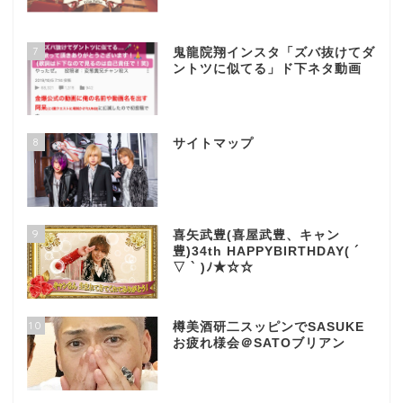
7
鬼龍院翔インスタ「ズバ抜けてダ
ントツに似てる」ド下ネタ動画
8
サイトマップ
9
喜矢武豊(喜屋武豊、キャン
豊)34th HAPPYBIRTHDAY( ´
▽ ` )ﾉ★☆☆
10
樽美酒研二スッピンでSASUKE
お疲れ様会＠SATOブリアン