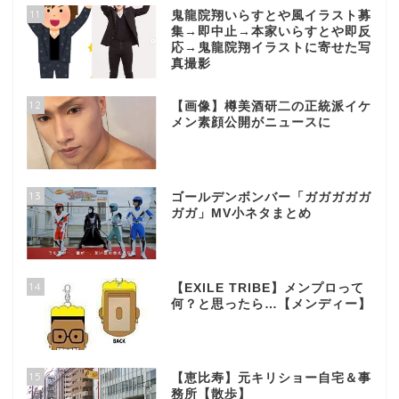
11
鬼龍院翔いらすとや風イラスト募
集→即中止→本家いらすとや即反
応→鬼龍院翔イラストに寄せた写
真撮影
12
【画像】樽美酒研二の正統派イケ
メン素顔公開がニュースに
13
ゴールデンボンバー「ガガガガガ
ガガ」MV小ネタまとめ
14
【EXILE TRIBE】メンプロって
何？と思ったら…【メンディー】
15
【恵比寿】元キリショー自宅＆事
務所【散歩】