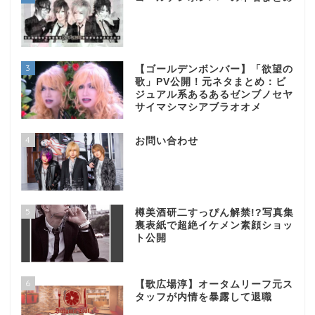
3
【ゴールデンボンバー】「欲望の
歌」PV公開！元ネタまとめ：ビ
ジュアル系あるあるゼンブノセヤ
サイマシマシアブラオオメ
4
お問い合わせ
5
樽美酒研二すっぴん解禁!?写真集
裏表紙で超絶イケメン素顔ショッ
ト公開
6
【歌広場淳】オータムリーフ元ス
タッフが内情を暴露して退職