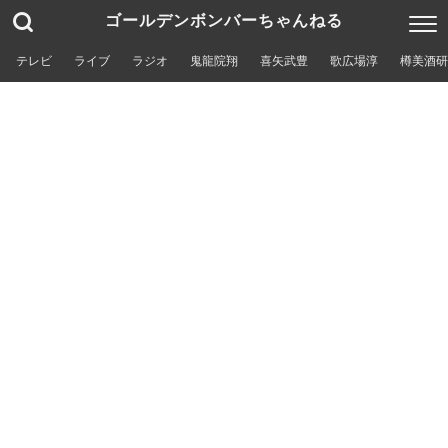
ゴールデンボンバーちゃんねる
テレビ
ライブ
ラジオ
鬼龍院翔
喜矢武豊
歌広場淳
樽美酒研