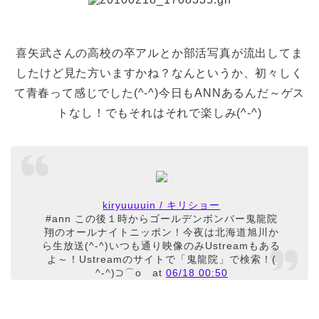
喜矢武さんの高校の卒アルとか部活写真が流出してま
したけど見た方いますかね？なんというか、初々しく
て青春って感じでした(^-^)今日もANNあるんだ～ゲス
トなし！でもそれはそれで楽しみ(^-^)
kiryuuuuin / キリショー
#ann この後１時からゴールデンボンバー鬼龍院
翔のオールナイトニッポン！今夜は北海道旭川か
ら生放送(^-^)いつも通り映像のみUstreamもある
よ～！Ustreamのサイトで「鬼龍院」で検索！(
^-^)⊃⌒ο
at
06/18 00:50