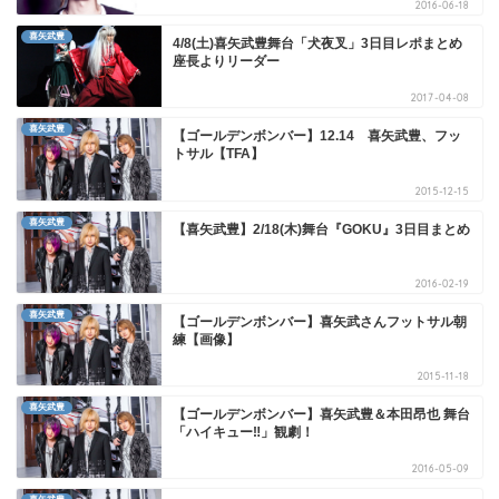
2016-06-18
喜矢武豊
4/8(土)喜矢武豊舞台「犬夜叉」3日目レポまとめ
座長よりリーダー
2017-04-08
喜矢武豊
【ゴールデンボンバー】12.14 喜矢武豊、フッ
トサル【TFA】
2015-12-15
喜矢武豊
【喜矢武豊】2/18(木)舞台『GOKU』3日目まとめ
2016-02-19
喜矢武豊
【ゴールデンボンバー】喜矢武さんフットサル朝
練【画像】
2015-11-18
喜矢武豊
【ゴールデンボンバー】喜矢武豊＆本田昂也 舞台
「ハイキュー‼」観劇！
2016-05-09