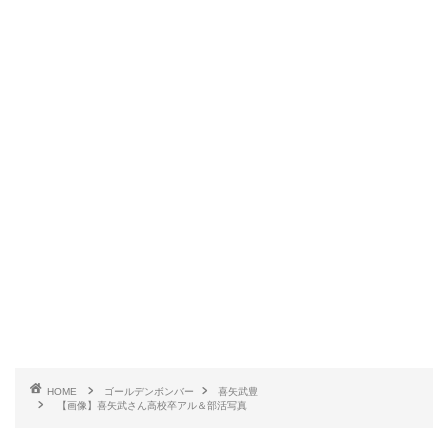
HOME
ゴールデンボンバー
喜矢武豊
【画像】喜矢武さん高校卒アル＆部活写真