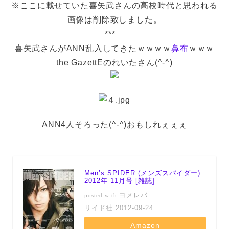
※ここに載せていた喜矢武さんの高校時代と思われる
画像は削除致しました。
***
喜矢武さんがANN乱入してきたｗｗｗｗ
鼻布
ｗｗｗ
the GazettEのれいたさん(^-^)
ANN4人そろった(^-^)おもしれぇぇぇ
Men’s SPIDER (メンズスパイダー)
2012年 11月号 [雑誌]
ヨメレバ
posted with
リイド社 2012-09-24
Amazon