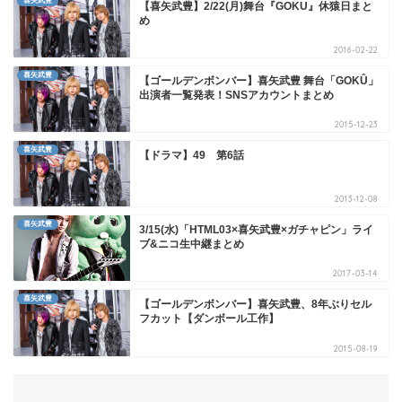
喜矢武豊
【喜矢武豊】2/22(月)舞台『GOKU』休猿日まと
め
2016-02-22
喜矢武豊
【ゴールデンボンバー】喜矢武豊 舞台「GOKÛ」
出演者一覧発表！SNSアカウントまとめ
2015-12-23
喜矢武豊
【ドラマ】49 第6話
2013-12-08
喜矢武豊
3/15(水)「HTML03×喜矢武豊×ガチャピン」ライ
ブ&ニコ生中継まとめ
2017-03-14
喜矢武豊
【ゴールデンボンバー】喜矢武豊、8年ぶりセル
フカット【ダンボール工作】
2015-08-19