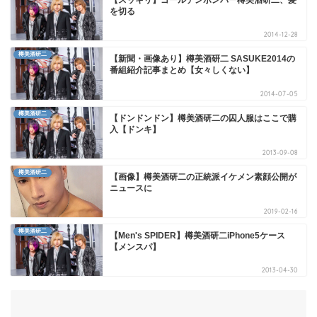
【スッキリ】ゴールデンボンバー樽美酒研二、髪
を切る
2014-12-28
樽美酒研二
【新聞・画像あり】樽美酒研二 SASUKE2014の
番組紹介記事まとめ【女々しくない】
2014-07-05
樽美酒研二
【ドンドンドン】樽美酒研二の囚人服はここで購
入【ドンキ】
2013-09-08
樽美酒研二
【画像】樽美酒研二の正統派イケメン素顔公開が
ニュースに
2019-02-16
樽美酒研二
【Men's SPIDER】樽美酒研二iPhone5ケース
【メンスパ】
2013-04-30