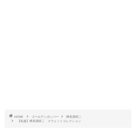
HOME
ゴールデンボンバー
樽美酒研二
【私服】樽美酒研二 スウェットコレクション