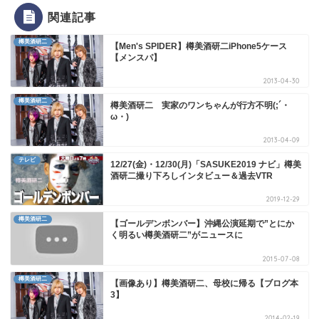
関連記事
樽美酒研二
【Men's SPIDER】樽美酒研二iPhone5ケース
【メンスパ】
2013-04-30
樽美酒研二
樽美酒研二 実家のワンちゃんが行方不明(;´・
ω・)
2013-04-09
テレビ
12/27(金)・12/30(月)「SASUKE2019 ナビ」樽美
酒研二撮り下ろしインタビュー＆過去VTR
2019-12-29
樽美酒研二
【ゴールデンボンバー】沖縄公演延期で”とにか
く明るい樽美酒研二”がニュースに
2015-07-08
樽美酒研二
【画像あり】樽美酒研二、母校に帰る【ブログ本
3】
2014-02-19