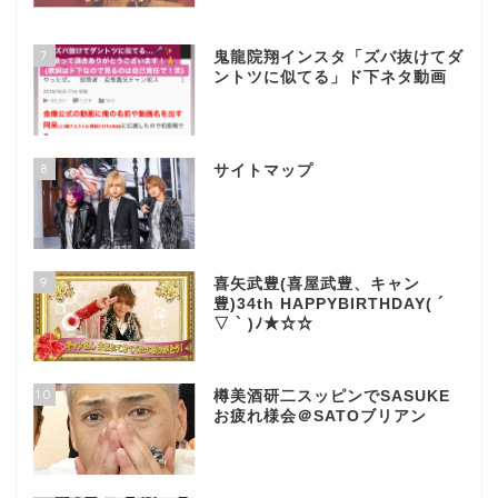
7
鬼龍院翔インスタ「ズバ抜けてダ
ントツに似てる」ド下ネタ動画
8
サイトマップ
9
喜矢武豊(喜屋武豊、キャン
豊)34th HAPPYBIRTHDAY( ´
▽ ` )ﾉ★☆☆
10
樽美酒研二スッピンでSASUKE
お疲れ様会＠SATOブリアン