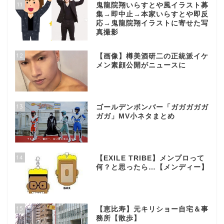
11
鬼龍院翔いらすとや風イラスト募
集→即中止→本家いらすとや即反
応→鬼龍院翔イラストに寄せた写
真撮影
12
【画像】樽美酒研二の正統派イケ
メン素顔公開がニュースに
13
ゴールデンボンバー「ガガガガガ
ガガ」MV小ネタまとめ
14
【EXILE TRIBE】メンプロって
何？と思ったら…【メンディー】
15
【恵比寿】元キリショー自宅＆事
務所【散歩】