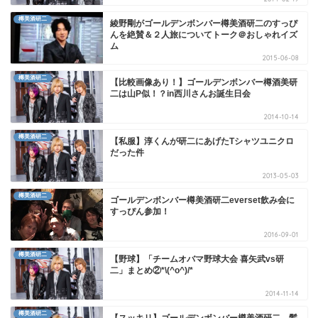
樽美酒研二
綾野剛がゴールデンボンバー樽美酒研二のすっぴ
んを絶賛＆２人旅についてトーク＠おしゃれイズ
ム
2015-06-08
樽美酒研二
【比較画像あり！】ゴールデンボンバー樽酒美研
二は山P似！？in西川さんお誕生日会
2014-10-14
樽美酒研二
【私服】淳くんが研二にあげたTシャツユニクロ
だった件
2013-05-03
樽美酒研二
ゴールデンボンバー樽美酒研二everset飲み会に
すっぴん参加！
2016-09-01
樽美酒研二
【野球】「チームオバマ野球大会 喜矢武vs研
二」まとめ②*\(^o^)/*
2014-11-14
樽美酒研二