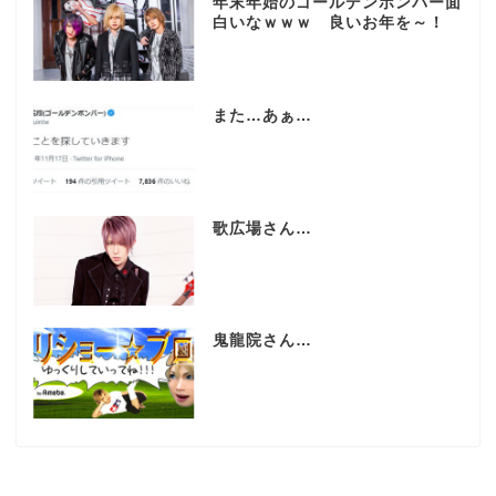
年末年始のゴールデンボンバー面
白いなｗｗｗ 良いお年を～！
また…あぁ…
歌広場さん…
鬼龍院さん…