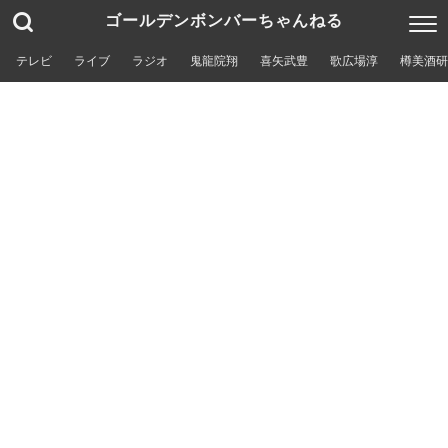
ゴールデンボンバーちゃんねる
テレビ
ライブ
ラジオ
鬼龍院翔
喜矢武豊
歌広場淳
樽美酒研