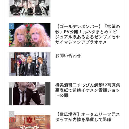
3
【ゴールデンボンバー】「欲望の
歌」PV公開！元ネタまとめ：ビ
ジュアル系あるあるゼンブノセヤ
サイマシマシアブラオオメ
4
お問い合わせ
5
樽美酒研二すっぴん解禁!?写真集
裏表紙で超絶イケメン素顔ショッ
ト公開
6
【歌広場淳】オータムリーフ元ス
タッフが内情を暴露して退職