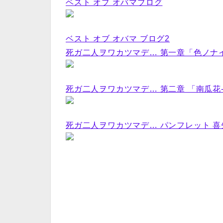
ベスト オブ オバマブログ
ベスト オブ オバマ ブログ2
死ガ二人ヲワカツマデ… 第一章「色ノナイ青
死ガ二人ヲワカツマデ… 第二章 「南瓜花-nan
死ガ二人ヲワカツマデ… パンフレット 喜