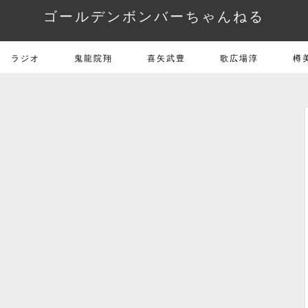
ゴールデンボンバーちゃんねる
ラジオ
鬼龍院翔
喜矢武豊
歌広場淳
樽