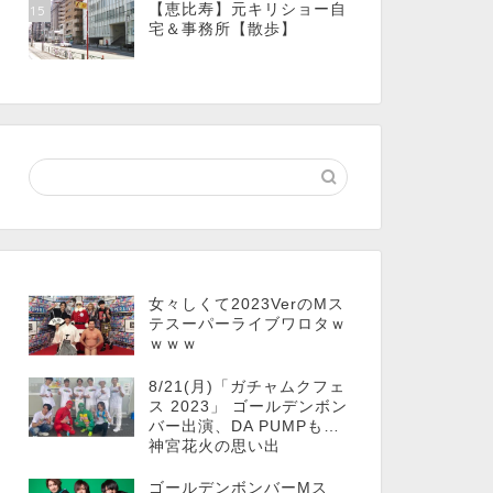
【恵比寿】元キリショー自
15
宅＆事務所【散歩】
女々しくて2023VerのMス
テスーパーライブワロタｗ
ｗｗｗ
8/21(月)「ガチャムクフェ
ス 2023」 ゴールデンボン
バー出演、DA PUMPも…
神宮花火の思い出
ゴールデンボンバーMス