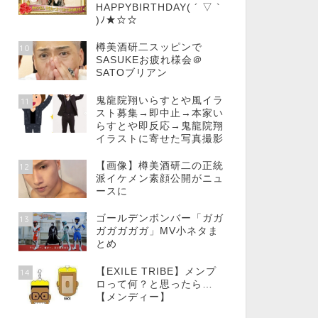
HAPPYBIRTHDAY( ´ ▽ `
)ﾉ★☆☆
樽美酒研二スッピンで
10
SASUKEお疲れ様会＠
SATOブリアン
鬼龍院翔いらすとや風イラ
11
スト募集→即中止→本家い
らすとや即反応→鬼龍院翔
イラストに寄せた写真撮影
【画像】樽美酒研二の正統
12
派イケメン素顔公開がニュ
ースに
ゴールデンボンバー「ガガ
13
ガガガガガ」MV小ネタま
とめ
【EXILE TRIBE】メンプ
14
ロって何？と思ったら…
【メンディー】