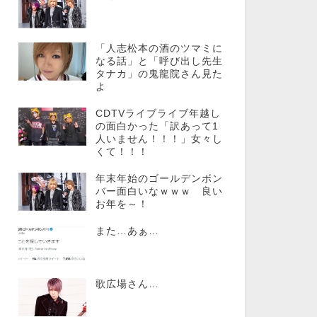
「人志松本の酒のツマミに
なる話」と「呼び出し先生
タナカ」の鬼龍院さん見た
よ
CDTVライブライブ年越し
の面白かった「訳あって1
人いません！！！」女々し
くて！！！
年末年始のゴールデンボン
バー面白いなｗｗｗ 良い
お年を～！
また…あぁ…
歌広場さん…