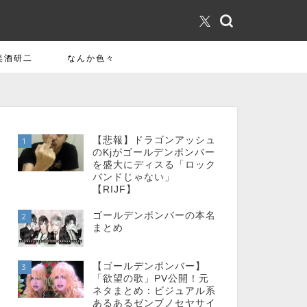
美酒研二
なんか色々
【悲報】ドラゴンアッシュ
1
のKjがゴールデンボンバー
を盛大にディスる「ロック
バンドじゃない」
【RIJF】
ゴールデンボンバーの本名
2
まとめ
【ゴールデンボンバー】
3
「欲望の歌」PV公開！元
ネタまとめ：ビジュアル系
あるあるゼンブノセヤサイ