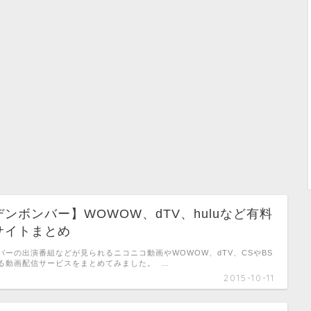
ンボンバー】WOWOW、dTV、huluなど有料
サイトまとめ
バーの出演番組などが見られるニコニコ動画やWOWOW、dTV、CSやBS
る動画配信サービスをまとめてみました。 …
2015-10-11