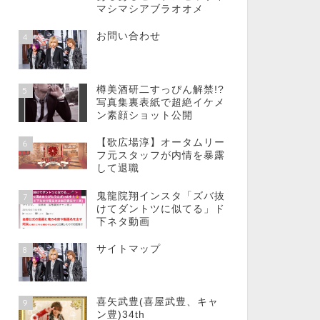
マシマシアブラオオメ
お問い合わせ
4
樽美酒研二すっぴん解禁!?
5
写真集裏表紙で超絶イケメ
ン素顔ショット公開
【歌広場淳】オータムリー
6
フ元スタッフが内情を暴露
して退職
鬼龍院翔インスタ「ズバ抜
7
けてダントツに似てる」ド
下ネタ動画
サイトマップ
8
喜矢武豊(喜屋武豊、キャ
9
ン豊)34th