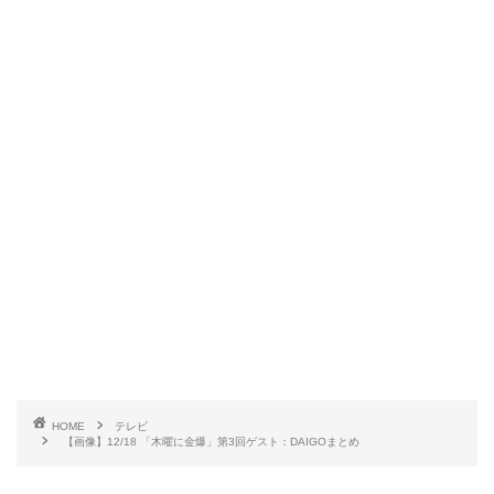
HOME
テレビ
【画像】12/18 「木曜に金爆」第3回ゲスト：DAIGOまとめ