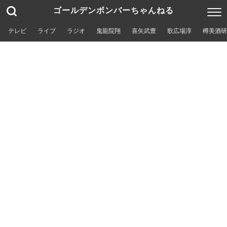
ゴールデンボンバーちゃんねる
テレビ
ライブ
ラジオ
鬼龍院翔
喜矢武豊
歌広場淳
樽美酒研