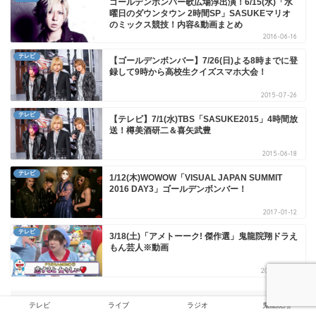
ゴールデンボンバー歌広場淳出演！6/15(水)「水
曜日のダウンタウン 2時間SP」SASUKEマリオ
のミックス競技！内容&動画まとめ
2016-06-16
テレビ
【ゴールデンボンバー】7/26(日)よる8時までに登
録して9時から高校生クイズスマホ大会！
2015-07-26
テレビ
【テレビ】7/1(水)TBS「SASUKE2015」4時間放
送！樽美酒研二＆喜矢武豊
2015-06-18
テレビ
1/12(木)WOWOW「VISUAL JAPAN SUMMIT
2016 DAY3」ゴールデンボンバー！
2017-01-12
テレビ
3/18(土)「アメトーーク! 傑作選」鬼龍院翔ドラえ
もん芸人※動画
2017-03-20
テレビ
ライブ
ラジオ
鬼龍院翔