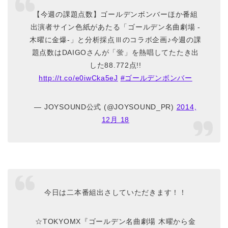
【今週の課題点数】ゴールデンボンバーほか番組
出演者サイン色紙があたる「ゴールデン名曲劇場 -
木曜に金爆-」と分析採点Ⅲのコラボ企画♪今週の課
題点数はDAIGOさんが「蛍」を熱唱してたたき出
した88.772点!!
http://t.co/e0iwCka5eJ
#ゴールデンボンバー
— JOYSOUND公式 (@JOYSOUND_PR)
2014,
12月 18
今日は二本番組出さしていただきます！！
☆TOKYOMX『ゴールデン名曲劇場 木曜から金