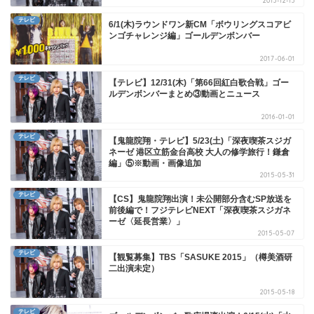
2013-12-13
テレビ
6/1(木)ラウンドワン新CM「ボウリングスコアビ
ンゴチャレンジ編」ゴールデンボンバー
2017-06-01
テレビ
【テレビ】12/31(木)「第66回紅白歌合戦」ゴー
ルデンボンバーまとめ③動画とニュース
2016-01-01
テレビ
【鬼龍院翔・テレビ】5/23(土)「深夜喫茶スジガ
ネーゼ 港区立筋金台高校 大人の修学旅行！鎌倉
編」⑤※動画・画像追加
2015-05-31
テレビ
【CS】鬼龍院翔出演！未公開部分含むSP放送を
前後編で！フジテレビNEXT「深夜喫茶スジガネ
ーゼ〈延長営業〉」
2015-05-07
テレビ
【観覧募集】TBS「SASUKE 2015」（樽美酒研
二出演未定）
2015-05-18
テレビ