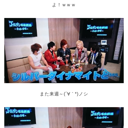
よ！ｗｗｗ
また来週～(´∀｀*)ノシ