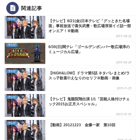
関連記事
テレビ
【テレビ】8/21(金)日本テレビ「グッときた名場
面」事前放送で喜矢武豊・歌広場淳深イイ話一部
オンエア！※動画
2015-08-22
テレビ
6/30(日)関テレ「ゴールデンボンバー歌広場淳の
ミュージカル広場」
2019-06-29
テレビ
【HiGH&LOW】ドラマ第5話 ネタバレまとめ!ラ
スっ子歓喜‼!えなりのセリフ※動画・画像
2015-11-23
テレビ
【テレビ】鬼龍院翔出演 1/1「芸能人格付けチェ
ック2015お正月スペシャル」
2015-01-01
テレビ
【動画】20121223 金爆一家 第10回