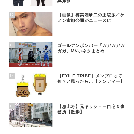
真撮影
12
【画像】樽美酒研二の正統派イケ
メン素顔公開がニュースに
13
ゴールデンボンバー「ガガガガガ
ガガ」MV小ネタまとめ
14
【EXILE TRIBE】メンプロって
何？と思ったら…【メンディー】
15
【恵比寿】元キリショー自宅＆事
務所【散歩】