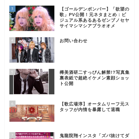
3
【ゴールデンボンバー】「欲望の
歌」PV公開！元ネタまとめ：ビ
ジュアル系あるあるゼンブノセヤ
サイマシマシアブラオオメ
4
お問い合わせ
5
樽美酒研二すっぴん解禁!?写真集
裏表紙で超絶イケメン素顔ショッ
ト公開
6
【歌広場淳】オータムリーフ元ス
タッフが内情を暴露して退職
7
鬼龍院翔インスタ「ズバ抜けてダ