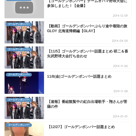
【ゴールデンボンバー】チームオバマ野球大会に
参加しました！【金爆】
2014-12-09
ゴールデンボンバー
【動画】ゴールデンボンバーぶらり途中着陸の旅
GLOY 北海道帰郷編【GLAY】
2014-04-09
ゴールデンボンバー
【11/5】ゴールデンボンバー話題まとめ 研二＆喜
矢武野球大会打ち合わせ
2014-11-06
ゴールデンボンバー
11/8(金)ゴールデンボンバー話題まとめ
2019-11-08
ゴールデンボンバー
【速報】番組観覧中の紅白出場歌手・翔さんが菩
薩の件
2014-01-01
ゴールデンボンバー
【12/27】ゴールデンボンバー話題まとめ