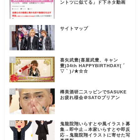
ントツに似てる」ド下ネタ動画
8
サイトマップ
9
喜矢武豊(喜屋武豊、キャン
豊)34th HAPPYBIRTHDAY( ´
▽ ` )ﾉ★☆☆
10
樽美酒研二スッピンでSASUKE
お疲れ様会＠SATOブリアン
11
鬼龍院翔いらすとや風イラスト募
集→即中止→本家いらすとや即反
応→鬼龍院翔イラストに寄せた写