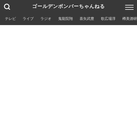
ゴールデンボンバーちゃんねる
テレビ
ライブ
ラジオ
鬼龍院翔
喜矢武豊
歌広場淳
樽美酒研