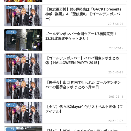
ライブ
【氣志團万博】第6弾発表は「GACKT presents
神威♂楽園」＆「聖飢魔II」【ゴールデンボンバ
ー】
2015-06-09
ライブ
ゴールデンボンバー全国ツアー1/7福岡完売！
12/25北海道チケットあり！
2016-12-15
ライブ
【ゴールデンボンバー】ハロパ画像レポまとめ
②【 HALLOWEEN PARTY 2015】
2015-10-25
ライブ
【握手会】山口 周南で行われた ゴールデンボン
バーの握手会レポ まとめ 5月18日
2013-05-18
ライブ
【全ツ】代々木2days(^-^)リストベルト画像【フ
ァイナル】
2013-10-07
ライブ