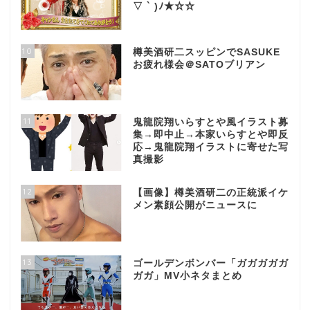
▽ ` )ﾉ★☆☆
10
樽美酒研二スッピンでSASUKE
お疲れ様会＠SATOブリアン
11
鬼龍院翔いらすとや風イラスト募
集→即中止→本家いらすとや即反
応→鬼龍院翔イラストに寄せた写
真撮影
12
【画像】樽美酒研二の正統派イケ
メン素顔公開がニュースに
13
ゴールデンボンバー「ガガガガガ
ガガ」MV小ネタまとめ