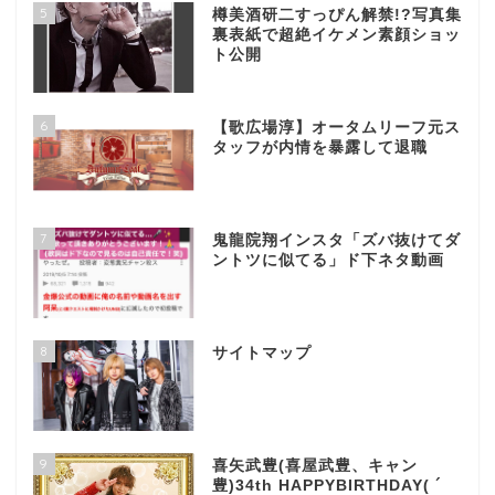
5
樽美酒研二すっぴん解禁!?写真集
裏表紙で超絶イケメン素顔ショッ
ト公開
6
【歌広場淳】オータムリーフ元ス
タッフが内情を暴露して退職
7
鬼龍院翔インスタ「ズバ抜けてダ
ントツに似てる」ド下ネタ動画
8
サイトマップ
9
喜矢武豊(喜屋武豊、キャン
豊)34th HAPPYBIRTHDAY( ´