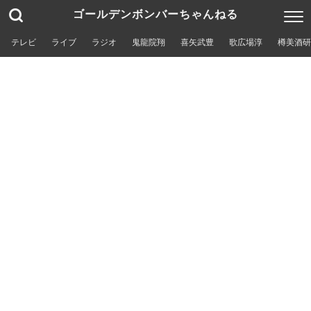
ゴールデンボンバーちゃんねる
テレビ
ライブ
ラジオ
鬼龍院翔
喜矢武豊
歌広場淳
樽美酒研