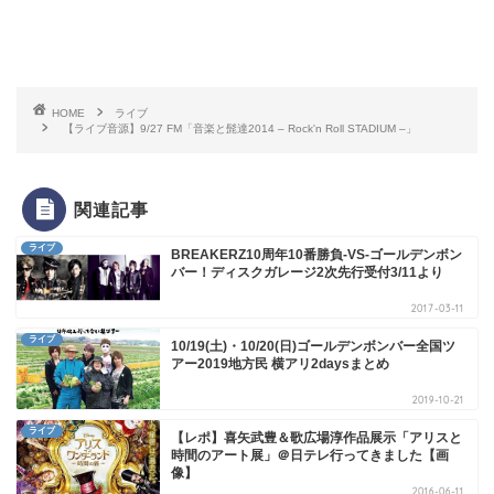
HOME
ライブ
【ライブ音源】9/27 FM「音楽と髭達2014 – Rock'n Roll STADIUM –」
関連記事
ライブ
BREAKERZ10周年10番勝負-VS-ゴールデンボン
バー！ディスクガレージ2次先行受付3/11より
2017-03-11
ライブ
10/19(土)・10/20(日)ゴールデンボンバー全国ツ
アー2019地方民 横アリ2daysまとめ
2019-10-21
ライブ
【レポ】喜矢武豊＆歌広場淳作品展示「アリスと
時間のアート展」＠日テレ行ってきました【画
像】
2016-06-11