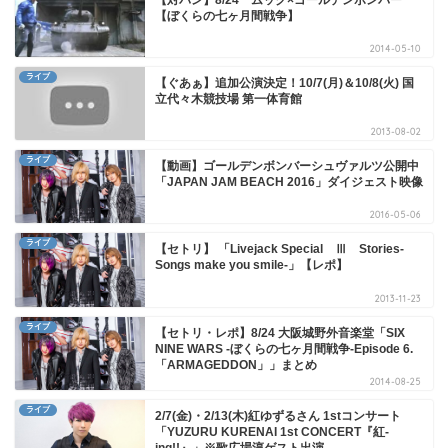
【対バン】8/24 ムック×ゴールデンボンバー
【ぼくらの七ヶ月間戦争】
2014-05-10
ライブ
【ぐあぁ】追加公演決定！10/7(月)＆10/8(火) 国
立代々木競技場 第一体育館
2013-08-02
ライブ
【動画】ゴールデンボンバーシュヴァルツ公開中
「JAPAN JAM BEACH 2016」ダイジェスト映像
2016-05-06
ライブ
【セトリ】 「Livejack Special Ⅲ Stories-
Songs make you smile-」【レポ】
2013-11-23
ライブ
【セトリ・レポ】8/24 大阪城野外音楽堂「SIX
NINE WARS -ぼくらの七ヶ月間戦争-Episode 6.
「ARMAGEDDON」」まとめ
2014-08-25
ライブ
2/7(金)・2/13(木)紅ゆずるさん 1stコンサート
「YUZURU KURENAI 1st CONCERT『紅-
ing!!』」※歌広場淳ゲスト出演