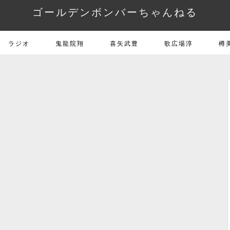
ゴールデンボンバーちゃんねる
ラジオ
鬼龍院翔
喜矢武豊
歌広場淳
樽