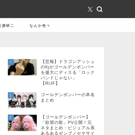
美酒研二
なんか色々
【悲報】ドラゴンアッシュ
1
のKjがゴールデンボンバー
を盛大にディスる「ロック
バンドじゃない」
【RIJF】
ゴールデンボンバーの本名
2
まとめ
【ゴールデンボンバー】
3
「欲望の歌」PV公開！元
ネタまとめ：ビジュアル系
あるあるゼンブノセヤサイ