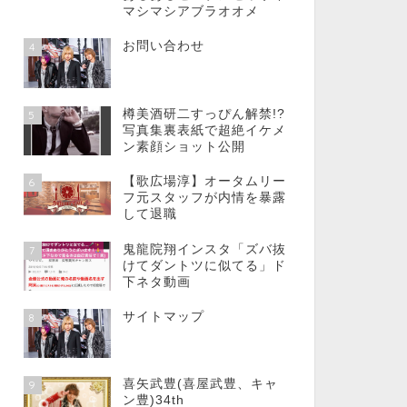
マシマシアブラオオメ
お問い合わせ
4
樽美酒研二すっぴん解禁!?
5
写真集裏表紙で超絶イケメ
ン素顔ショット公開
【歌広場淳】オータムリー
6
フ元スタッフが内情を暴露
して退職
鬼龍院翔インスタ「ズバ抜
7
けてダントツに似てる」ド
下ネタ動画
サイトマップ
8
喜矢武豊(喜屋武豊、キャ
9
ン豊)34th