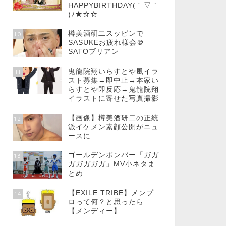
HAPPYBIRTHDAY( ´ ▽ `
)ﾉ★☆☆
樽美酒研二スッピンで
10
SASUKEお疲れ様会＠
SATOブリアン
鬼龍院翔いらすとや風イラ
11
スト募集→即中止→本家い
らすとや即反応→鬼龍院翔
イラストに寄せた写真撮影
【画像】樽美酒研二の正統
12
派イケメン素顔公開がニュ
ースに
ゴールデンボンバー「ガガ
13
ガガガガガ」MV小ネタま
とめ
【EXILE TRIBE】メンプ
14
ロって何？と思ったら…
【メンディー】