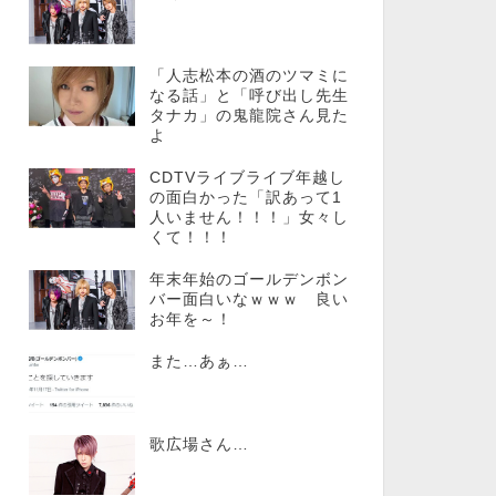
「人志松本の酒のツマミに
なる話」と「呼び出し先生
タナカ」の鬼龍院さん見た
よ
CDTVライブライブ年越し
の面白かった「訳あって1
人いません！！！」女々し
くて！！！
年末年始のゴールデンボン
バー面白いなｗｗｗ 良い
お年を～！
また…あぁ…
歌広場さん…