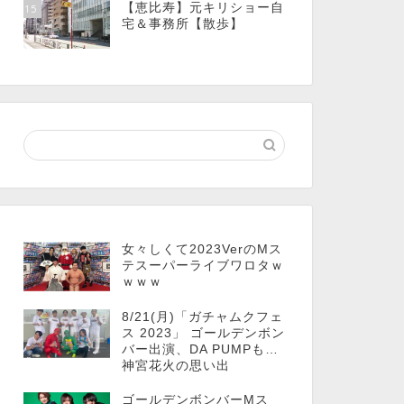
【恵比寿】元キリショー自
15
宅＆事務所【散歩】
女々しくて2023VerのMス
テスーパーライブワロタｗ
ｗｗｗ
8/21(月)「ガチャムクフェ
ス 2023」 ゴールデンボン
バー出演、DA PUMPも…
神宮花火の思い出
ゴールデンボンバーMス