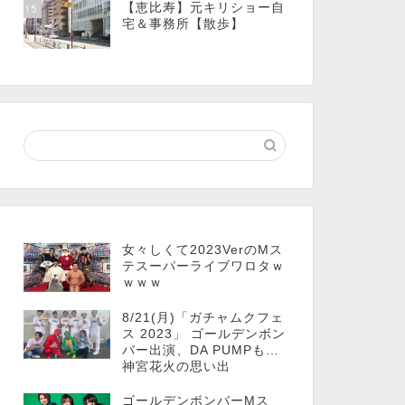
【恵比寿】元キリショー自
15
宅＆事務所【散歩】
女々しくて2023VerのMス
テスーパーライブワロタｗ
ｗｗｗ
8/21(月)「ガチャムクフェ
ス 2023」 ゴールデンボン
バー出演、DA PUMPも…
神宮花火の思い出
ゴールデンボンバーMス