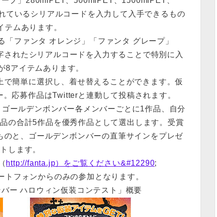
280mlPET、500mlPET、1500mlPET、
字されているシリアルコードを入力して入手できるもの
アイテムあります。
る「ファンタ オレンジ」「ファンタ グレープ」
に印字されたシリアルコードを入力することで特別に入
が8アイテムあります。
で簡単に選択し、着せ替えることができます。仮
応募作品はTwitterと連動して投稿されます。
ゴールデンボンバー各メンバーごとに1作品、自分
作品の合計5作品を優秀作品として選出します。受賞
ものと、ゴールデンボンバーの直筆サインをプレゼ
ントします。
（
http://fanta.jp）をご覧ください&#12290
;
マートフォンからのみの参加となります。
ンバー ハロウィン仮装コンテスト」概要