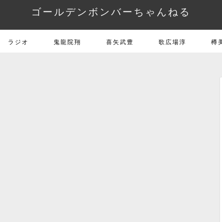
ゴールデンボンバーちゃんねる
ラジオ
鬼龍院翔
喜矢武豊
歌広場淳
樽