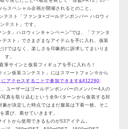
て取り戻したことへ敬意を表して「怪盗FRT2」の一
からスペシャル企画が開催されるとのこと。
ンテスト「ファンタ×ゴールデンボンバー ハロウィ
コンテスト」です。
ァンタ」ハロウィンキャンペーン”では、「ファンタ
コンテスト」でさまざまなアイテムを手に入れ、仮装
だけではなく、楽しさを印象的に訴求してまいりま
す。
ー直筆サインと仮装フィギュアを手に入れろ！
ウィン仮装コンテスト」にはスマートフォン※から
nta.jp）にアクセスすることで参加できます&#12290
;
、ユーザーはゴールデンボンバーのメンバー4人の
の写真を取り込むという全9パターンから仮装する対
対象が決定した時点ではまだ服装は下着一枚。そこ
ムを選び、着せていきます。
イトから使用できるものが53アイテム。