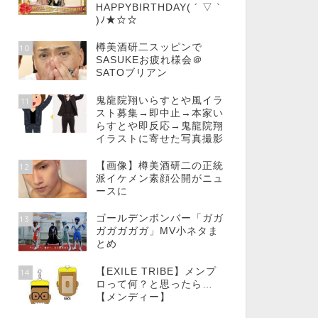
HAPPYBIRTHDAY( ´ ▽ `
)ﾉ★☆☆
樽美酒研二スッピンで
10
SASUKEお疲れ様会＠
SATOブリアン
鬼龍院翔いらすとや風イラ
11
スト募集→即中止→本家い
らすとや即反応→鬼龍院翔
イラストに寄せた写真撮影
【画像】樽美酒研二の正統
12
派イケメン素顔公開がニュ
ースに
ゴールデンボンバー「ガガ
13
ガガガガガ」MV小ネタま
とめ
【EXILE TRIBE】メンプ
14
ロって何？と思ったら…
【メンディー】