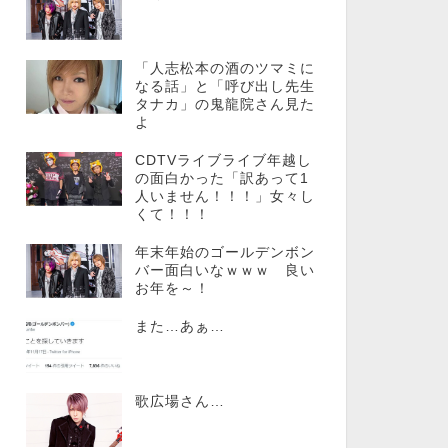
「人志松本の酒のツマミに
なる話」と「呼び出し先生
タナカ」の鬼龍院さん見た
よ
CDTVライブライブ年越し
の面白かった「訳あって1
人いません！！！」女々し
くて！！！
年末年始のゴールデンボン
バー面白いなｗｗｗ 良い
お年を～！
また…あぁ…
歌広場さん…