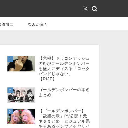
美酒研二
なんか色々
【悲報】ドラゴンアッシュ
1
のKjがゴールデンボンバー
を盛大にディスる「ロック
バンドじゃない」
【RIJF】
ゴールデンボンバーの本名
2
まとめ
【ゴールデンボンバー】
3
「欲望の歌」PV公開！元
ネタまとめ：ビジュアル系
あるあるゼンブノセヤサイ