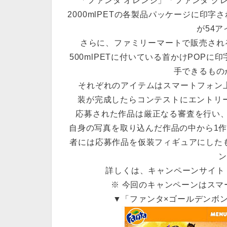
「ファンタ オレンジ」「ファンタ グレープ」
2000mlPETの各製品パッケージに印
が54
さらに、ファミリーマートで販売され
500mlPETに付いている首かけPOP
手できるもの
それぞれのアイテムはスマートフォン上
装が完成したらコンテストにエントリー。
応募された作品は厳正なる審査を行い、
自身の写真を取り込んだ作品の中から1
者には応募作品を仮装フィギュアにした
詳しくは、キャンペーンサイト
※ 今回のキャンペーンはス
▼「ファンタ×ゴールデンボ