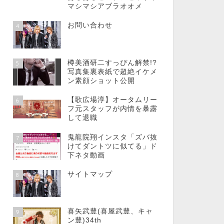
マシマシアブラオオメ
お問い合わせ
4
樽美酒研二すっぴん解禁!?
5
写真集裏表紙で超絶イケメ
ン素顔ショット公開
【歌広場淳】オータムリー
6
フ元スタッフが内情を暴露
して退職
鬼龍院翔インスタ「ズバ抜
7
けてダントツに似てる」ド
下ネタ動画
サイトマップ
8
喜矢武豊(喜屋武豊、キャ
9
ン豊)34th