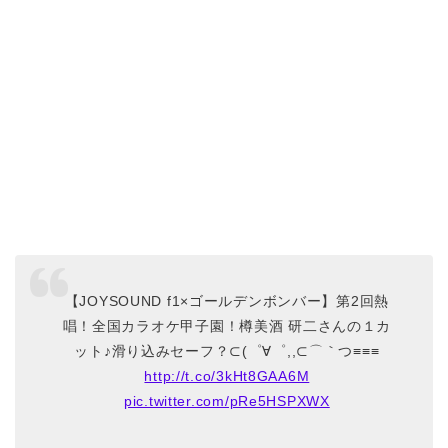
【JOYSOUND f1×ゴールデンボンバー】第2回熱
唱！全国カラオケ甲子園！樽美酒 研二さんの１カ
ット♪滑り込みセーフ？⊂(゜∀゜,,⊂⌒｀つ≡≡≡
http://t.co/3kHt8GAA6M
pic.twitter.com/pRe5HSPXWX