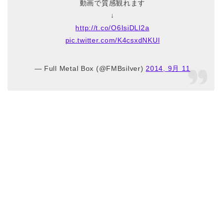
動画で質感観れます
↓
http://t.co/O6IsiDLl2a
pic.twitter.com/K4csxdNKUl
— Full Metal Box (@FMBsilver)
2014, 9月 11