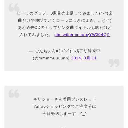
ローラのグラフ、3週目売上足してみました(^-^)楽
曲だけで伸びていくローラにょきにょき。。(^-^)
あと過去CDのカップリング曲タイトルも略だけど
入れてみました。
pic.twitter.com/oyYW304Ql1
— むんちぇん≡(⊃^-^)⊃横アリ静岡♡
(@mmmmuuuunn)
2014, 9月 11
キリショーさん着用ブレスレット
Yahooショッピングでご注文分は
今日発送しまーす！^_^