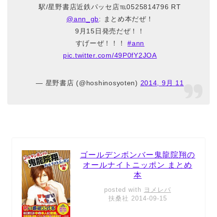
駅/星野書店近鉄パッセ店℡0525814796 RT
@ann_gb
: まとめ本だぜ！
9月15日発売だぜ！！
すげーぜ！！！
#ann
pic.twitter.com/49P0fY2JOA
— 星野書店 (@hoshinosyoten)
2014, 9月 11
ゴールデンボンバー鬼龍院翔の
オールナイトニッポン まとめ
本
posted with
ヨメレバ
扶桑社 2014-09-15