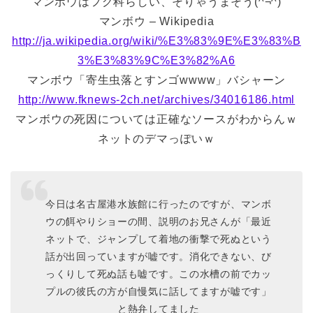
マンボウはフグ科らしい、そりゃうまそう(^¬^)
マンボウ – Wikipedia
http://ja.wikipedia.org/wiki/%E3%83%9E%E3%83%B
3%E3%83%9C%E3%82%A6
マンボウ「寄生虫落とすンゴwwww」バシャーン
http://www.fknews-2ch.net/archives/34016186.html
マンボウの死因については正確なソースがわからんｗ
ネットのデマっぽいｗ
今日は名古屋港水族館に行ったのですが、マンボ
ウの餌やりショーの間、説明のお兄さんが「最近
ネットで、ジャンプして着地の衝撃で死ぬという
話が出回っていますが嘘です。消化できない、び
っくりして死ぬ話も嘘です。この水槽の前でカッ
プルの彼氏の方が自慢気に話してますが嘘です」
と熱弁してました