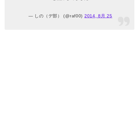
— しの（デ部） (@raf00)
2014, 8月 25