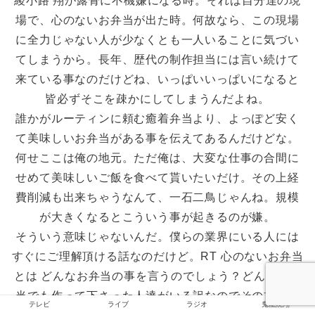
綾小路 翔が露骨に不機嫌になる時。それは自分達の現
場で、心のないお弁当が出た時。何故なら、この現場
に全力じゃない人が少なくとも一人いることに気づい
てしまうから。長年、歴代の制作担当には言い続けて
来ている事なのだけどね、いっぱいいっぱいになると
皆必ずそこを疎かにしてしまうんだよね。
誰かがルーティンに頼む癒着弁当より、よっぽど安く
て美味しいお弁当がある事を伝えてあるんだけどな。
何せここは俺の地元。ただ俺は、大変な仕事の合間に
せめて美味しいご飯を食べて貰いたいだけ。その上経
費削減も出来ちゃうなんて、一石二鳥じゃんね。規模
が大きくなるとこういう事が起きるのが嫌。
そういう意味じゃないんだ。僕らの業界にいる人には
すぐにご理解頂ける話なのだけど。RT 心のないお弁当
とは どんなお弁当の事を言うのでしょう？どんなお弁
当でも作って下さった人達がいる訳なのでその方々の
テレビ
ライブ
ラジオ
鬼龍院翔