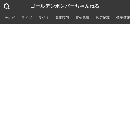
ゴールデンボンバーちゃんねる
テレビ
ライブ
ラジオ
鬼龍院翔
喜矢武豊
歌広場淳
樽美酒研