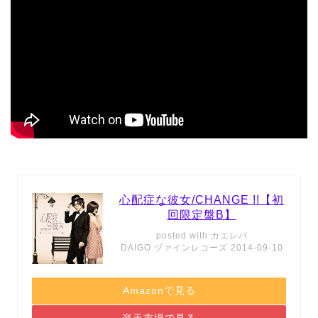
心配症な彼女/CHANGE !!【初
回限定盤B】
posted with
カエレバ
DAIGO ヅァインレコーズ 2014-09-10
Amazonで見る