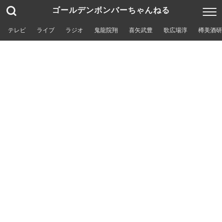
ゴールデンボンバーちゃんねる
テレビ
ライブ
ラジオ
鬼龍院翔
喜矢武豊
歌広場淳
樽美酒研