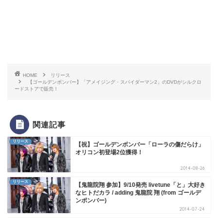
HOME
リリース
【ゴールデンボンバー】「アメイジング・スパイダーマン2」のDVDがシルクロ
ードストアで販売！
関連記事
リリース
【祝】ゴールデンボンバー「ローラの傷だらけ」
オリコン初登場2位獲得！
2014-08-26
リリース
【鬼龍院翔 参加】9/10発売 livetune「と」大好き
なヒトだカラ / adding 鬼龍院 翔 (from ゴールデ
ンボンバー)
2014-07-24