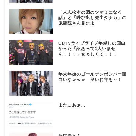
「人志松本の酒のツマミになる
話」と「呼び出し先生タナカ」の
鬼龍院さん見たよ
CDTVライブライブ年越しの面白
かった「訳あって1人いませ
ん！！！」女々しくて！！！
年末年始のゴールデンボンバー面
白いなｗｗｗ 良いお年を～！
また…あぁ…