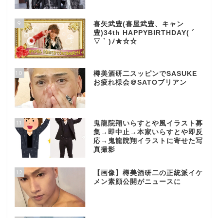
9
喜矢武豊(喜屋武豊、キャン
豊)34th HAPPYBIRTHDAY( ´
▽ ` )ﾉ★☆☆
10
樽美酒研二スッピンでSASUKE
お疲れ様会＠SATOブリアン
11
鬼龍院翔いらすとや風イラスト募
集→即中止→本家いらすとや即反
応→鬼龍院翔イラストに寄せた写
真撮影
12
【画像】樽美酒研二の正統派イケ
メン素顔公開がニュースに