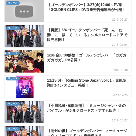
リリース
【ゴールデンボンバー】3/27(金)12:00～PV集
「GOLDEN CLIPS」DVD発売告知動画が公開！
2015-03-27
リリース
【再販】6/4 ゴールデンボンバー「死 ん だ
妻 に 似 て い る」シルクロードストアで
販売再開！
2015-06-04
リリース
1/18(金)0:00解禁！ゴールデンボンバー「ガガガ
ガガガガ」PV公開！
2019-01-18
リリース
12/25(月)「Rolling Stone Japan vol.01」鬼龍院
翔B'zインタビュー掲載！
2017-12-25
リリース
【小川悦司×鬼龍院翔】「ミュージシャン・金の
バイブル」がシルクロードストアでも販売！
2014-05-27
リリース
【開封の儀】ゴールデンボンバー「ノーミュージ
ック・ノーウエポン」※画像あり