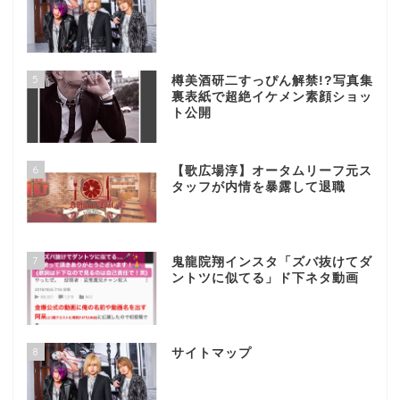
5
樽美酒研二すっぴん解禁!?写真集
裏表紙で超絶イケメン素顔ショッ
ト公開
6
【歌広場淳】オータムリーフ元ス
タッフが内情を暴露して退職
7
鬼龍院翔インスタ「ズバ抜けてダ
ントツに似てる」ド下ネタ動画
8
サイトマップ