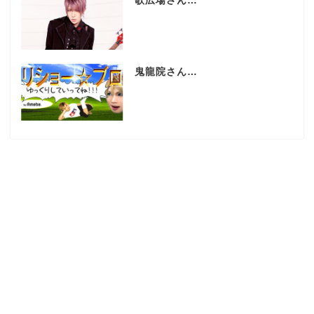
歌広場さん…
鬼龍院さん…