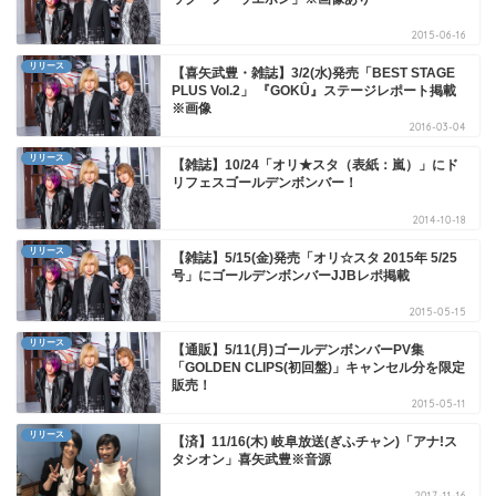
2015-06-16
リリース
【喜矢武豊・雑誌】3/2(水)発売「BEST STAGE
PLUS Vol.2」 『GOKÛ』ステージレポート掲載
※画像
2016-03-04
リリース
【雑誌】10/24「オリ★スタ（表紙：嵐）」にド
リフェスゴールデンボンバー！
2014-10-18
リリース
【雑誌】5/15(金)発売「オリ☆スタ 2015年 5/25
号」にゴールデンボンバーJJBレポ掲載
2015-05-15
リリース
【通販】5/11(月)ゴールデンボンバーPV集
「GOLDEN CLIPS(初回盤)」キャンセル分を限定
販売！
2015-05-11
リリース
【済】11/16(木) 岐阜放送(ぎふチャン)「アナ!ス
タシオン」喜矢武豊※音源
2017-11-16