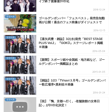
イブ終了後爆速DVD化
2018-12-24
リリース
ゴールデンボンバー「フェスベスト」発売告知動
画が公開！過去のフェス映像がダイジェストで
2016-12-15
リリース
【喜矢武豊・雑誌】3/2(水)発売「BEST STAGE
PLUS Vol.2」 『GOKÛ』ステージレポート掲載
※画像
2016-03-04
リリース
【新聞】スポーツ紙や全国紙・地方紙など、ゴー
ルデンボンバー掲載誌まとめ
2015-01-05
リリース
【雑誌】1/23「TVnavi３月号」ゴールデンボンバ
ー歌広場淳×真剣佑※画像
2016-01-24
リリース
【祝】「鴨、京都へ行く。-老舗旅館の女将日
記-」がDVD化決定！