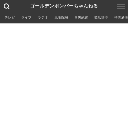
ゴールデンボンバーちゃんねる
テレビ
ライブ
ラジオ
鬼龍院翔
喜矢武豊
歌広場淳
樽美酒研