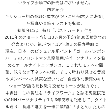
※ライブ会場での販売はございません。
内容紹介
キリショー初の番組公式本がついに発売!本人に密着し
た写真や直筆イラストを収録。
初版分には、特典「ポストカード」付き!
2011年のスタート当初は3ヵ月の予定(第30回放送での
発言より)が、気がつけば3年超えの長寿番組に!
現在、日本一のビジュアル系バンド「ゴールデンボン
バー」のフロントマン鬼龍院翔がパーソナリティを務
めるオールナイトニッポンは、こじれたモテへの願
望、限りなき下ネタへの愛、そして時おり見せる音楽
やメンバーへの誠実な想いなど、自然体な素顔のキリ
ショー″が語る硬軟織り交ぜたトークが魅力です。
本書は、この番組を「ライフワーク」と語る鬼龍院翔
のANNパーソナリティ生活3年突破を記念して、タイト
ル通り、番組の魅力を一冊に濃縮に「まとめ」たもの