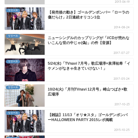
2013-06-19
リリース
【発売後の動き】ゴールデンボンバー「ローラの
傷だらけ」2日連続オリコン1位
2014-08-24
リリース
ニューシングルのカップリングが「#CDが売れな
いこんな世の中じゃ(偽)」の件【音源】
2017-07-27
リリース
5/24(水)「TVnavi 7月号」歌広場淳×泉澤祐希「イ
ケメンがなきゃ生きていけない！」
2017-05-24
リリース
10/24(火)「月刊TVnavi 12月号」崎山つばさ×歌
広場淳
2017-10-23
リリース
【雑誌】11/13「オリ★スタ」ゴールデンボンバ
ーHALLOWEEN PARTY 2015レポ掲載
2015-10-25