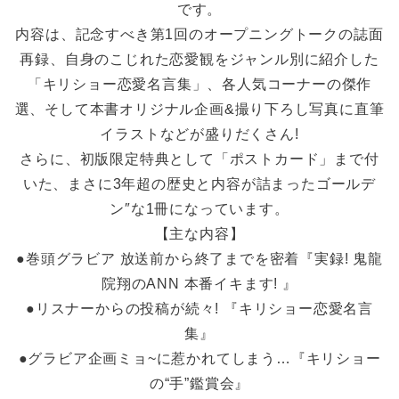
です。
内容は、記念すべき第1回のオープニングトークの誌面
再録、自身のこじれた恋愛観をジャンル別に紹介した
「キリショー恋愛名言集」、各人気コーナーの傑作
選、そして本書オリジナル企画&撮り下ろし写真に直筆
イラストなどが盛りだくさん!
さらに、初版限定特典として「ポストカード」まで付
いた、まさに3年超の歴史と内容が詰まったゴールデ
ン″な1冊になっています。
【主な内容】
●巻頭グラビア 放送前から終了までを密着『実録! 鬼龍
院翔のANN 本番イキます! 』
●リスナーからの投稿が続々! 『キリショー恋愛名言
集』
●グラビア企画ミョ~に惹かれてしまう…『キリショー
の“手”鑑賞会』