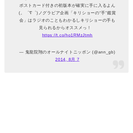
ポストカード付きの初版本が確実に手に入るよん
(。゜∇゜)ノグラビア企画「キリショーの“手”鑑賞
会」はラジオのこともわかるしキリショーの手も
見られるからオススメっ！
https://t.co/ho1RMzJtmh
— 鬼龍院翔のオールナイトニッポン (@ann_gb)
2014, 8月 7