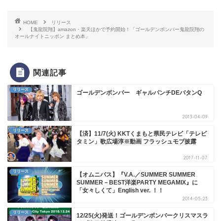
HOME
リリース
【鬼龍院翔】amazon・楽天ほかで予約開始！「ゴールデンボンバー鬼龍院翔の
オールナイトニッポン まとめ本」
関連記事
リリース
ゴールデンボンバー ギャルパンチDEバタンQ
2013-04-09
リリース
【済】11/7(火) KKTくまもと県民テレビ「テレビ
タミン」歌広場淳※動画 フラッシュモブ披露
2017-11-07
リリース
【オムニバス】『V.A.／SUMMER SUMMER
SUMMER－BEST洋楽PARTY MEGAMIX』に
「女々しくて」English ver. ！！
2014-05-23
リリース
12/25(火)発送！ゴールデンボンバークリスマスラ