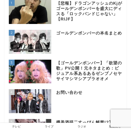
1
【悲報】ドラゴンアッシュのKjが
ゴールデンボンバーを盛大にディ
スる「ロックバンドじゃない」
【RIJF】
2
ゴールデンボンバーの本名まとめ
3
【ゴールデンボンバー】「欲望の
歌」PV公開！元ネタまとめ：ビ
ジュアル系あるあるゼンブノセヤ
サイマシマシアブラオオメ
4
お問い合わせ
5
樽美酒研二すっぴん解禁!?写真集
テレビ
ライブ
ラジオ
鬼龍院翔
裏表紙で超絶イケメン素顔ショッ