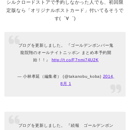
シルクロードストアで予約しなかった人でも、初回限
定版なら「オリジナルポストカード」付いてるそうで
す(゜∀゜)
ブログを更新しました。 『ゴールデンボンバー鬼
龍院翔のオールナイトニッポン まとめ本予約開
始！！』
http://t.co/F7nmi74U2K
— 小林孝延（編集者） (@takanobu_koba)
2014,
8月 1
ブログを更新しました。 『続報 ゴールデンボン