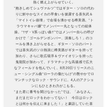
熱く燃え上がらせていく。
“抱きしめてシュヴァルツ”ではギター・ソロの代わ
りに鮮やかなスイカの早食いを披露する喜矢武＆
「マイトイレ崩壊」で会場を沸かせる樽美酒。“ト
ラウマキャバ嬢”でメンバー一丸となっての組体
操。“†ザ・V系っぽい曲†”ではメンバー自らの呼び
かけで「ゴールデンボンバー、演奏しろ！」のコ
ールを沸き上がらせると、ギター・ソロのパート
では喜矢武のソロ熱演に樽美酒がギターを持って
加わり、さらに歌広場淳＆ヴァイオリンを持った
鬼龍院が加わって、ドラマチックな高揚感で広大
なフィールドを包んでいく。8月20日リリースのニ
ュー・シングル曲“ローラの傷だらけ”の艶やかでロ
マンチックなロック・サウンドに、4人のアクショ
ンにもひときわ力がこもる。
“また君に番号を聞けなかった”では、「みなさん、
まだまだロックをわかってない！ 今日はロック
とは何かを伝えに来ました！」と豪語していた喜