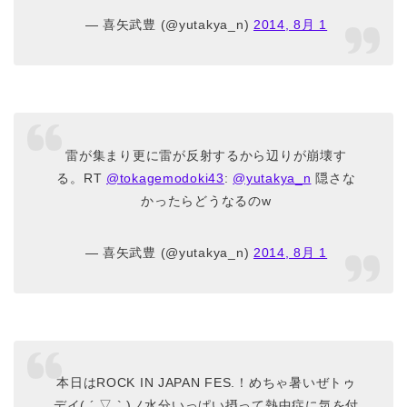
— 喜矢武豊 (@yutakya_n)
2014, 8月 1
雷が集まり更に雷が反射するから辺りが崩壊す
る。RT
@tokagemodoki43
:
@yutakya_n
隠さな
かったらどうなるのw
— 喜矢武豊 (@yutakya_n)
2014, 8月 1
本日はROCK IN JAPAN FES.！めちゃ暑いぜトゥ
デイ( ´ ▽ ` )ノ水分いっぱい摂って熱中症に気を付