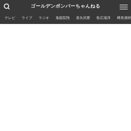
ゴールデンボンバーちゃんねる
テレビ
ライブ
ラジオ
鬼龍院翔
喜矢武豊
歌広場淳
樽美酒研