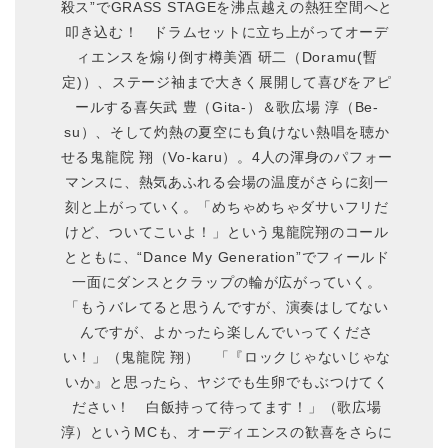
殺ス”でGRASS STAGEを沸点越えの熱狂空間へと
叩き込む！ ドラムセットに立ち上がってオーデ
ィエンスを煽り倒す樽美酒 研二（Doramu(暫
定)）、ステージ袖まで大きく展開して喜びをアピ
ールする喜矢武 豊（Gita-）＆歌広場 淳（Be-
su）、そして灼熱の夏空にも負けない熱唱を聴か
せる鬼龍院 翔（Vo-karu）。4人の渾身のパフォー
マンスに、熱気あふれる会場の温度がさらに刻一
刻と上がっていく。「めちゃめちゃダサいフリだ
けど、ついてこいよ！」という鬼龍院翔のコール
とともに、“Dance My Generation”でフィールド
一面にダンスとクラップの輪が広がっていく。
「もうバレてると思うんですが、演奏はしてない
んですが、よかったら楽しんでいってくださ
い！」（鬼龍院 翔） 「『ロックじゃないじゃな
いか』と思ったら、ヤジでも生卵でもぶつけてく
ださい！ 白飯持って待ってます！」（歌広場
淳）というMCも、オーディエンスの歓喜をさらに