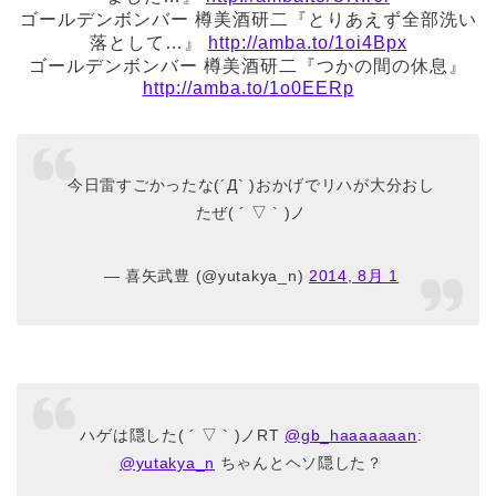
ゴールデンボンバー 樽美酒研二『とりあえず全部洗い
落として…』
http://amba.to/1oi4Bpx
ゴールデンボンバー 樽美酒研二『つかの間の休息』
http://amba.to/1o0EERp
今日雷すごかったな(´Д` )おかげでリハが大分おし
たぜ( ´ ▽ ` )ノ
— 喜矢武豊 (@yutakya_n)
2014, 8月 1
ハゲは隠した( ´ ▽ ` )ノRT
@gb_haaaaaaan
:
@yutakya_n
ちゃんとヘソ隠した？