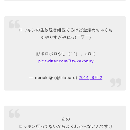
ロッキンの生放送番組観てるけど金爆めちゃくち
ゃやりすぎやねっ(￣▽￣)
顔ボロボロやし（´-`）.。oO（
pic.twitter.com/3swkekbnuy
— noriaki@ (@blapare)
2014, 8月 2
あの
ロッキン行ってないからよくわからないんですけ