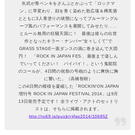
矢武が青ペンキをざんぶとかぶって「ロックマ
ン」に早変わり、顔を青く染めた歌広場＆樽美酒
とともに3人青塗りの状態になってブルーマングル
ープ風のパフォーマンスを展開してみせたり……
とルール無用の狂騒天国に！ 最後は彼らの出世
作となったキラー・ナンバー“女々しくて”で
GRASS STAGE一面ダンスの渦に巻き込んで大団
円！ 「ROCK IN JAPAN FES.、最後まで楽しん
でいってください！ バイバイ！」という鬼龍院
のコールが、4日間の祝祭の号砲のように爽快に胸
に響いた。（高橋智樹）
この4日間の模様を凝縮した「ROCKIN’ON JAPAN
増刊号 ROCK IN JAPAN FESTIVAL 2014」は9月
13日発売予定です！ 全ライヴ・アクトのセットリ
ストは、そちらに掲載されます。
http://ro69.jp/quick/rijfes2014/106852