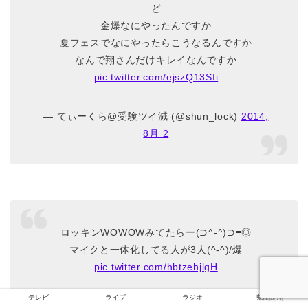
ど
金爆なにやったんですか
夏フェスでなにやったらこうなるんですか
なんで翔さんだけキレイなんですか
pic.twitter.com/ejszQ13Sfi
— てぃーくら@受験ツイ減 (@shun_lock)
2014,
8月 2
ロッキンWOWOWみてたらー(⊃^-^)⊃≡◎
マイクと一体化してる人が3人(^-^)/爆
pic.twitter.com/hbtzehjlgH
テレビ
ライブ
ラジオ
鬼龍院翔
— ゆうかりん(^-^∩)ＡIJIN (@yuuukarinnnn)