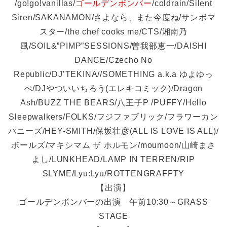
/go!go!vanillas/
ゴールデンボンバー
/coldrain/Silent
Siren/SAKANAMON/さよなら、また今度ね/サンボマ
スター/the chef cooks me/CTS/湘南乃
風/SOIL&”PIMP”SESSIONS/曽我部恵一/DAISHI
DANCE/Czecho No
Republic/DJ’TEKINA//SOMETHING a.k.a ゆよゆっ
ぺ/DJやついいちろう(エレキコミック)/Dragon
Ash/BUZZ THE BEARS/八王子P /PUFFY/Hello
Sleepwalkers/FOLKS/フジファブリック/フラワーカン
パニーズ/HEY-SMITH/保坂壮彦(ALL IS LOVE IS ALL)/
ボールズ/マキシマム ザ ホルモン/moumoon/山崎まさ
よし/LUNKHEAD/LAMP IN TERREN/RIP
SLYME/Lyu:Lyu/ROTTENGRAFFTY
【出演】
ゴールデンボンバーの出演 午前10:30～GRASS
STAGE