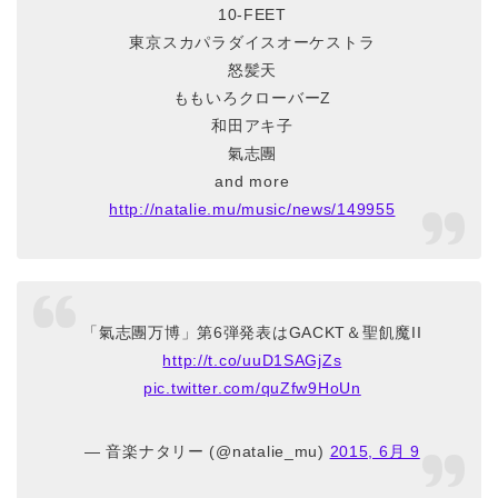
10-FEET
東京スカパラダイスオーケストラ
怒髪天
ももいろクローバーZ
和田アキ子
氣志團
and more
http://natalie.mu/music/news/149955
「氣志團万博」第6弾発表はGACKT＆聖飢魔II
http://t.co/uuD1SAGjZs
pic.twitter.com/quZfw9HoUn
— 音楽ナタリー (@natalie_mu)
2015, 6月 9