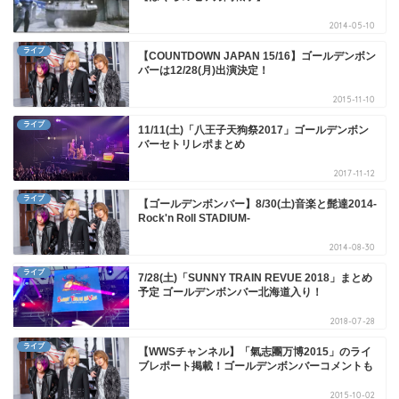
2014-05-10
ライブ
【COUNTDOWN JAPAN 15/16】ゴールデンボン
バーは12/28(月)出演決定！
2015-11-10
ライブ
11/11(土)「八王子天狗祭2017」ゴールデンボン
バーセトリレポまとめ
2017-11-12
ライブ
【ゴールデンボンバー】8/30(土)音楽と髭達2014-
Rock'n Roll STADIUM-
2014-08-30
ライブ
7/28(土)「SUNNY TRAIN REVUE 2018」まとめ
予定 ゴールデンボンバー北海道入り！
2018-07-28
ライブ
【WWSチャンネル】「氣志團万博2015」のライ
ブレポート掲載！ゴールデンボンバーコメントも
2015-10-02