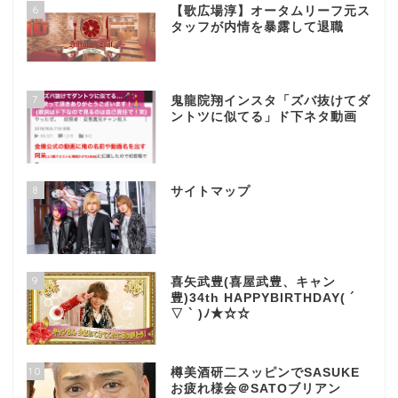
6
【歌広場淳】オータムリーフ元ス
タッフが内情を暴露して退職
7
鬼龍院翔インスタ「ズバ抜けてダ
ントツに似てる」ド下ネタ動画
8
サイトマップ
9
喜矢武豊(喜屋武豊、キャン
豊)34th HAPPYBIRTHDAY( ´
▽ ` )ﾉ★☆☆
10
樽美酒研二スッピンでSASUKE
お疲れ様会＠SATOブリアン