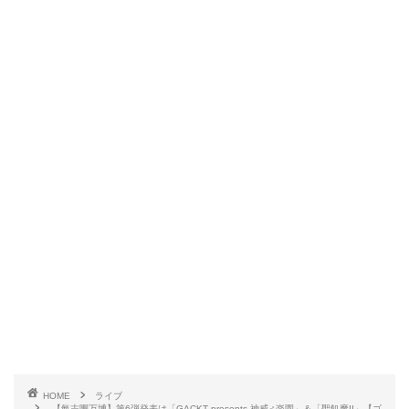
HOME
ライブ
【氣志團万博】第6弾発表は「GACKT presents 神威♂楽園」＆「聖飢魔II」【ゴ