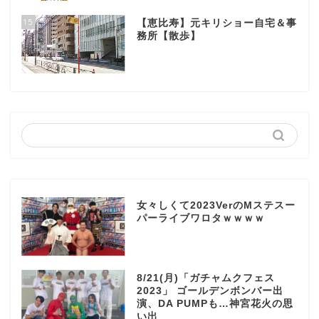
15
【恵比寿】元キリショー自宅＆事
務所【散歩】
女々しくて2023VerのMステスー
パーライブワロタｗｗｗｗ
8/21(月)「ガチャムクフェス
2023」 ゴールデンボンバー出
演、DA PUMPも…神宮花火の思
い出