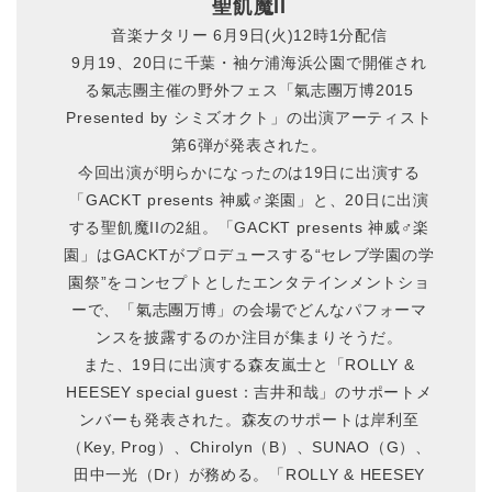
聖飢魔II
音楽ナタリー 6月9日(火)12時1分配信
9月19、20日に千葉・袖ケ浦海浜公園で開催され
る氣志團主催の野外フェス「氣志團万博2015
Presented by シミズオクト」の出演アーティスト
第6弾が発表された。
今回出演が明らかになったのは19日に出演する
「GACKT presents 神威♂楽園」と、20日に出演
する聖飢魔IIの2組。「GACKT presents 神威♂楽
園」はGACKTがプロデュースする“セレブ学園の学
園祭”をコンセプトとしたエンタテインメントショ
ーで、「氣志團万博」の会場でどんなパフォーマ
ンスを披露するのか注目が集まりそうだ。
また、19日に出演する森友嵐士と「ROLLY &
HEESEY special guest：吉井和哉」のサポートメ
ンバーも発表された。森友のサポートは岸利至
（Key, Prog）、Chirolyn（B）、SUNAO（G）、
田中一光（Dr）が務める。「ROLLY & HEESEY