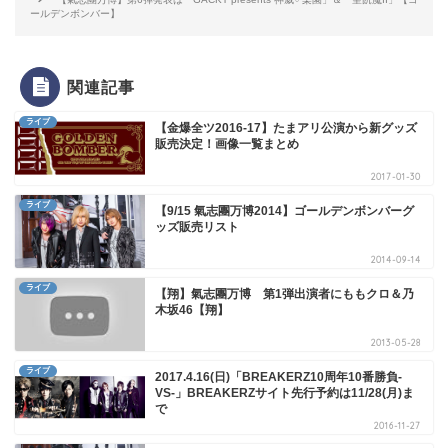
ールデンボンバー】
関連記事
ライブ
【金爆全ツ2016-17】たまアリ公演から新グッズ
販売決定！画像一覧まとめ
2017-01-30
ライブ
【9/15 氣志團万博2014】ゴールデンボンバーグ
ッズ販売リスト
2014-09-14
ライブ
【翔】氣志團万博 第1弾出演者にももクロ＆乃
木坂46【翔】
2013-05-28
ライブ
2017.4.16(日)「BREAKERZ10周年10番勝負-
VS-」BREAKERZサイト先行予約は11/28(月)ま
で
2016-11-27