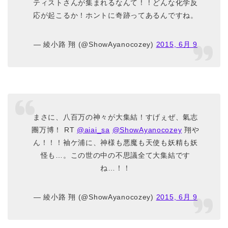
ティストさんが集まれるなんて！！どんな化学反
応が起こるか！ホントに奇跡ってあるんですね。
— 綾小路 翔 (@ShowAyanocozey)
2015, 6月 9
まさに、八百万の神々が大集結！すげぇぜ、氣志
團万博！ RT
@aiai_sa
@ShowAyanocozey
翔や
ん！！！袖ケ浦に、神様も悪魔も天使も妖精も妖
怪も…。この世の中の不思議全て大集結です
ね…！！
— 綾小路 翔 (@ShowAyanocozey)
2015, 6月 9