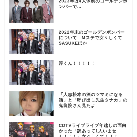
2023年は4人体制のゴールデンボ
ンバーで…
2022年末のゴールデンボンバー
について Mステで女々しくて
SASUKEほか
淳くん！！！！！
「人志松本の酒のツマミになる
話」と「呼び出し先生タナカ」の
鬼龍院さん見たよ
CDTVライブライブ年越しの面白
かった「訳あって1人いませ
ん！！！」女々しくて！！！