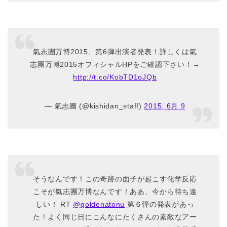
氣志團万博2015、第6弾出演者発表！詳しくは氣
志團万博2015オフィシャルHPをご確認下さい！→
http://t.co/KobTD1oJQb
— 氣志團 (@kishidan_staff)
2015, 6月 9
そうなんです！この奇跡の面子が起こす化学反応
こそが氣志團万博なんです！ああ、今から待ち遠
しい！ RT
@goldenatonu
第６弾の発表があっ
た！よく同じ日にこんなにたくさんの素敵なアー