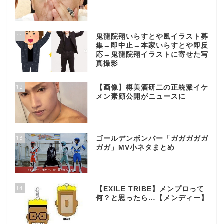
11
鬼龍院翔いらすとや風イラスト募
集→即中止→本家いらすとや即反
応→鬼龍院翔イラストに寄せた写
真撮影
12
【画像】樽美酒研二の正統派イケ
メン素顔公開がニュースに
13
ゴールデンボンバー「ガガガガガ
ガガ」MV小ネタまとめ
14
【EXILE TRIBE】メンプロって
何？と思ったら…【メンディー】