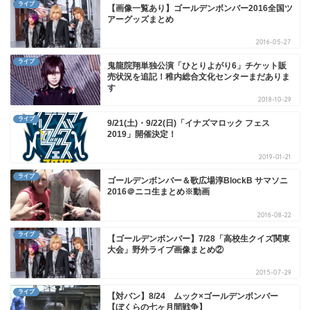
ライブ
【画像一覧あり】ゴールデンボンバー2016全国ツ
アーグッズまとめ
2016-05-27
ライブ
鬼龍院翔単独公演「ひとりよがり6」チケット販
売状況を追記！稚内総合文化センターまだありま
す
2018-10-29
ライブ
9/21(土)・9/22(日)「イナズマロック フェス
2019」開催決定！
2019-01-21
ライブ
ゴールデンボンバー＆歌広場淳BlockB サマソニ
2016＠ニコ生まとめ※動画
2016-08-22
ライブ
【ゴールデンボンバー】7/28「高校生クイズ関東
大会」野外ライブ画像まとめ②
2015-07-29
ライブ
【対バン】8/24 ムック×ゴールデンボンバー
【ぼくらの七ヶ月間戦争】