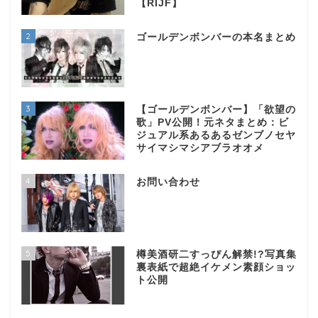
【RIJF】
2
ゴールデンボンバーの本名まとめ
3
【ゴールデンボンバー】「欲望の
歌」PV公開！元ネタまとめ：ビ
ジュアル系あるあるゼンブノセヤ
サイマシマシアブラオオメ
4
お問い合わせ
5
樽美酒研二すっぴん解禁!?写真集
裏表紙で超絶イケメン素顔ショッ
ト公開