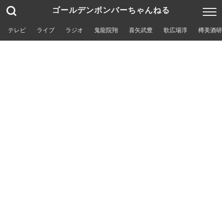
ゴールデンボンバーちゃんねる
テレビ
ライブ
ラジオ
鬼龍院翔
喜矢武豊
歌広場淳
樽美酒研