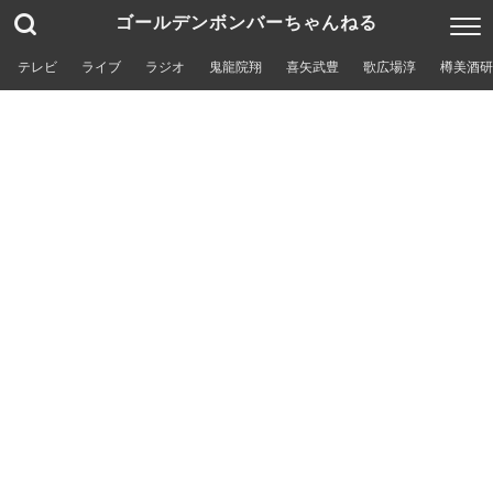
ゴールデンボンバーちゃんねる
テレビ
ライブ
ラジオ
鬼龍院翔
喜矢武豊
歌広場淳
樽美酒研