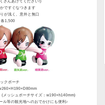
くさんあげてください!)
やかですぐなつきます
彫りが浅く、意外と無口
各1,500
バックポーチ
60×H190×D80mm
メッシュポーチサイズ：w190×h140mm)
ール等の観光地へのおでかけにも便利♪