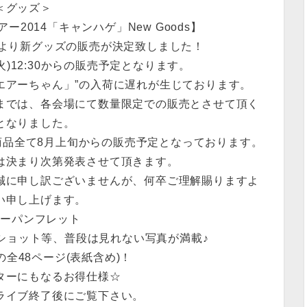
＜グッズ＞
2014「キャンハゲ」New Goods】
公演より新グッズの販売が決定致しました！
火)12:30からの販売予定となります。
エアーちゃん」”の入荷に遅れが生じております。
までは、各会場にて数量限定での販売とさせて頂く
となりました。
は、新商品全て8月上旬からの販売予定となっております。
は決まり次第発表させて頂きます。
誠に申し訳ございませんが、何卒ご理解賜りますよ
い申し上げます。
アーパンフレット
フショット等、普段は見れない写真が満載♪
全48ページ(表紙含め)！
ターにもなるお得仕様☆
ライブ終了後にご覧下さい。