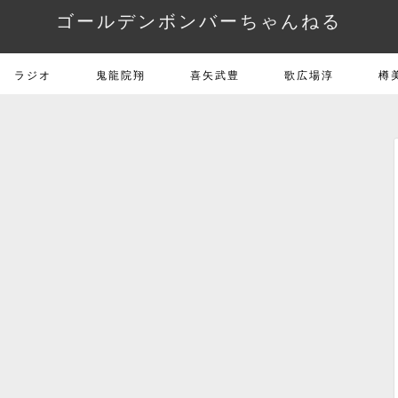
ゴールデンボンバーちゃんねる
ラジオ
鬼龍院翔
喜矢武豊
歌広場淳
樽