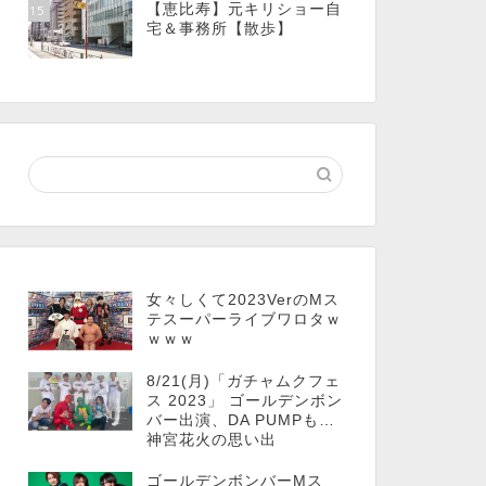
【恵比寿】元キリショー自
15
宅＆事務所【散歩】
女々しくて2023VerのMス
テスーパーライブワロタｗ
ｗｗｗ
8/21(月)「ガチャムクフェ
ス 2023」 ゴールデンボン
バー出演、DA PUMPも…
神宮花火の思い出
ゴールデンボンバーMス