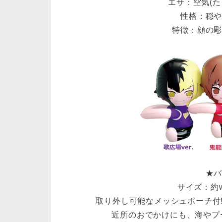
エサ：空気(た
性格：穏
特徴：顔の
★
サイズ：約w2
取り外し可能なメッシュポーチ付! (
近所のおでかけにも、海やプ