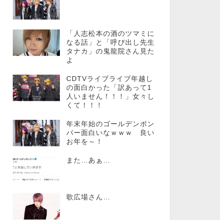
「人志松本の酒のツマミに
なる話」と「呼び出し先生
タナカ」の鬼龍院さん見た
よ
CDTVライブライブ年越し
の面白かった「訳あって1
人いません！！！」女々し
くて！！！
年末年始のゴールデンボン
バー面白いなｗｗｗ 良い
お年を～！
また…あぁ…
歌広場さん…