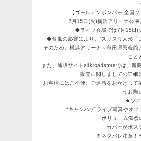
【ゴールデンボンバー 全国ツアー
7月15日(火)横浜アリーナ
◆ライブ会場では7月15日(
◆台風の影響により、”スリスリ人形「
そのため、横浜アリーナ～秋田県民会館
こと
また、通販サイトsilkroadstoreで
販売に関しましての詳細
お客様にはご不便、ご迷惑をおかけして
うお願
★ツ
“キャンハゲ”ライブ写真やオ
ボリューム満点の
カバーがポス
※ネタバレ注意！