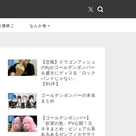
美酒研二
なんか色々
【悲報】ドラゴンアッシュ
1
のKjがゴールデンボンバー
を盛大にディスる「ロック
バンドじゃない」
【RIJF】
ゴールデンボンバーの本名
2
まとめ
【ゴールデンボンバー】
3
「欲望の歌」PV公開！元
ネタまとめ：ビジュアル系
あるあるゼンブノセヤサイ