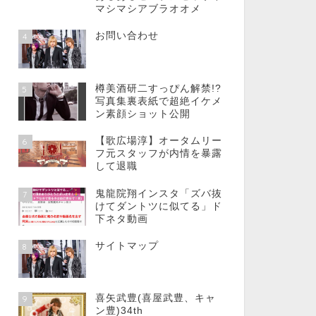
マシマシアブラオオメ
お問い合わせ
4
樽美酒研二すっぴん解禁!?
5
写真集裏表紙で超絶イケメ
ン素顔ショット公開
【歌広場淳】オータムリー
6
フ元スタッフが内情を暴露
して退職
鬼龍院翔インスタ「ズバ抜
7
けてダントツに似てる」ド
下ネタ動画
サイトマップ
8
喜矢武豊(喜屋武豊、キャ
9
ン豊)34th