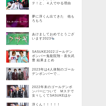
テ！と、４人でやる理由
夢に淳くん出てきた 他も
ろもろ
あけましておめでとうござ
います2023
SASUKE2022ゴールデン
ボンバー鬼龍院翔・喜矢武
豊 結果まとめ
2023年は4人体制のゴール
デンボンバーで…
2022年末のゴールデンボ
ンバーについて Mステで
女々しくてSASUKEほか
淳くん！！！！！