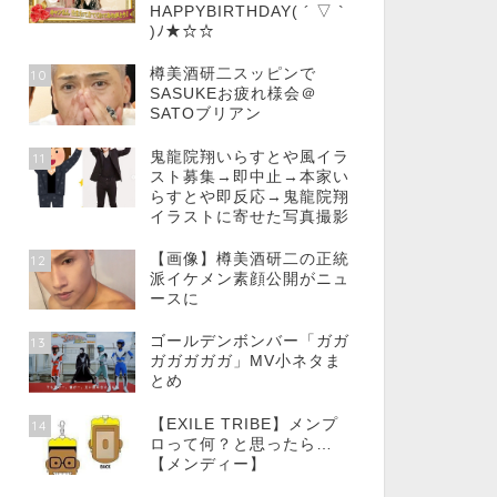
HAPPYBIRTHDAY( ´ ▽ `
)ﾉ★☆☆
樽美酒研二スッピンで
10
SASUKEお疲れ様会＠
SATOブリアン
鬼龍院翔いらすとや風イラ
11
スト募集→即中止→本家い
らすとや即反応→鬼龍院翔
イラストに寄せた写真撮影
【画像】樽美酒研二の正統
12
派イケメン素顔公開がニュ
ースに
ゴールデンボンバー「ガガ
13
ガガガガガ」MV小ネタま
とめ
【EXILE TRIBE】メンプ
14
ロって何？と思ったら…
【メンディー】