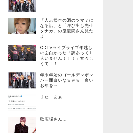
「人志松本の酒のツマミに
なる話」と「呼び出し先生
タナカ」の鬼龍院さん見た
よ
CDTVライブライブ年越し
の面白かった「訳あって1
人いません！！！」女々し
くて！！！
年末年始のゴールデンボン
バー面白いなｗｗｗ 良い
お年を～！
また…あぁ…
歌広場さん…