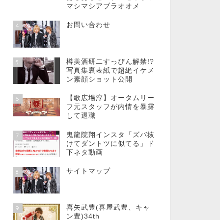
マシマシアブラオオメ
お問い合わせ
4
樽美酒研二すっぴん解禁!?
5
写真集裏表紙で超絶イケメ
ン素顔ショット公開
【歌広場淳】オータムリー
6
フ元スタッフが内情を暴露
して退職
鬼龍院翔インスタ「ズバ抜
7
けてダントツに似てる」ド
下ネタ動画
サイトマップ
8
喜矢武豊(喜屋武豊、キャ
9
ン豊)34th