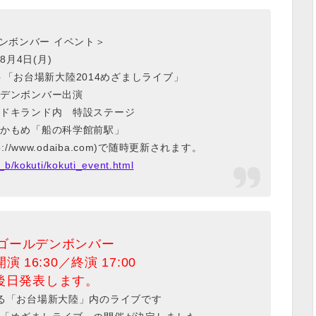
ンボンバー イベント＞
8月4日(月)
「お台場新大陸2014めざましライブ」
デンボンバー出演
ドキランド内 特設ステージ
かもめ「船の科学館前駅」
//www.odaiba.com)で随時更新されます。
g_b/kokuti/kokuti_event.html
）ゴールデンボンバー
開演 16:30／終演 17:00
後日発表します。
される「お台場新大陸」内のライブです