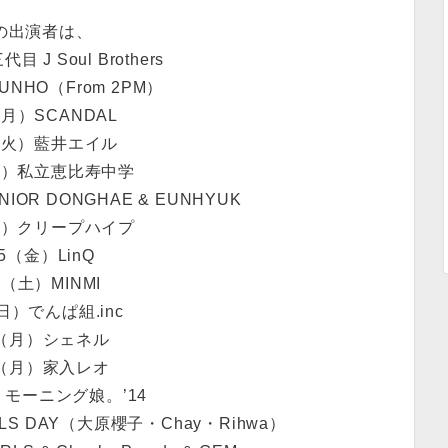
の出演者は、
目 J Soul Brothers
UNHO（From 2PM）
（月）SCANDAL
2（火）藍井エイル
（火）私立恵比寿中学
NIOR DONGHAE & EUNHYUK
（水）クリープハイプ
25（金）LinQ
26（土）MINMI
（日）でんぱ組.inc
8（月）シェネル
8（月）家入レオ
水）モーニング娘。’14
RLS DAY（大原櫻子・Chay・Rihwa）