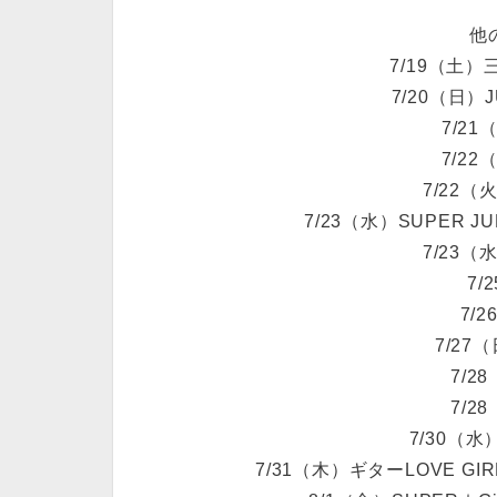
他
7/19（土）三代
7/20（日）J
7/21
7/2
7/22
7/23（水）SUPER JU
7/23
7/
7/
7/27
7/2
7/2
7/30（
7/31（木）ギターLOVE GI