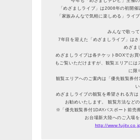
今年も「めざましテレビ」主催の
「めざましライブ」は2008年の初開
「家族みんなで気軽に楽しめる」ライブ
みんなで歌って♪
7年目を迎えた「めざましライブ」は
めざま
めざましライブは各チケットBOXでお買
もご覧いただけますが、観覧エリアには
に限
観覧エリアへのご案内は「優先観覧券付
い
めざましライブの観覧を希望される方は
お勧めいたします。 観覧方法など
※「優先観覧券付1DAYパスポート前
お台場新大陸へのご入場を
http://www.fujitv.co