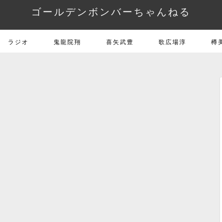
ゴールデンボンバーちゃんねる
ラジオ
鬼龍院翔
喜矢武豊
歌広場淳
樽