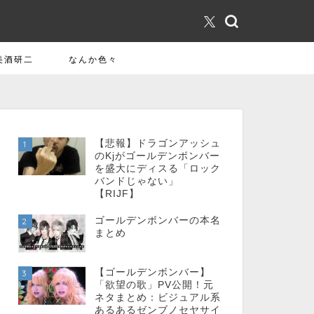
美酒研二
なんか色々
【悲報】ドラゴンアッシュ
1
のKjがゴールデンボンバー
を盛大にディスる「ロック
バンドじゃない」
【RIJF】
ゴールデンボンバーの本名
2
まとめ
【ゴールデンボンバー】
3
「欲望の歌」PV公開！元
ネタまとめ：ビジュアル系
あるあるゼンブノセヤサイ