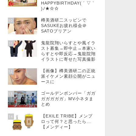
HAPPYBIRTHDAY( ´ ▽ `
)ﾉ★☆☆
樽美酒研二スッピンで
10
SASUKEお疲れ様会＠
SATOブリアン
鬼龍院翔いらすとや風イラ
11
スト募集→即中止→本家い
らすとや即反応→鬼龍院翔
イラストに寄せた写真撮影
【画像】樽美酒研二の正統
12
派イケメン素顔公開がニュ
ースに
ゴールデンボンバー「ガガ
13
ガガガガガ」MV小ネタま
とめ
【EXILE TRIBE】メンプ
14
ロって何？と思ったら…
【メンディー】