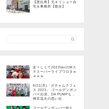
【恵比寿】元キリショー自
15
宅＆事務所【散歩】
女々しくて2023VerのMス
テスーパーライブワロタｗ
ｗｗｗ
8/21(月)「ガチャムクフェ
ス 2023」 ゴールデンボン
バー出演、DA PUMPも…
神宮花火の思い出
ゴールデンボンバーMス