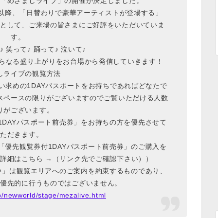
「めざましライブ」の開催が決定しました。
催以降、「日替わりで豪華アーティストが登場する」
として、ご来場の皆さまにご好評をいただいていま
す。
 笑って♪ 踊って♪ 泣いて♪
さらなる盛り上がりをお台場から発信していきます！
しライブの観覧方法
い求めの1DAYパスポートをお持ちであればどなたで
スペースの限りがございますのでご覧いただける人数
りがございます。
1DAYパスポート前売券」をお持ちの方を優先させて
ただきます。
「優先観覧券付1DAYパスポート前売券」のご購入を
の詳細はこちら →（リンク先でご確認下さい））
売券」は観覧エリアへのご案内を約束するものであり、
優先的に行うものではございません。
.jp/newworld/stage/mezalive.html