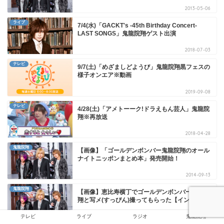
2013-05-06
ライブ
7/4(水)「GACKT's -45th Birthday Concert-
LAST SONGS」鬼龍院翔ゲスト出演
2018-07-03
テレビ
9/7(土)「めざましどようび」鬼龍院翔黒フェスの
様子オンエア※動画
2019-09-08
テレビ
4/28(土)「アメトーーク!ドラえもん芸人」鬼龍院
翔※再放送
2018-04-28
鬼龍院翔
【画像】「ゴールデンボンバー鬼龍院翔のオール
ナイトニッポンまとめ本」発売開始！
2014-09-13
鬼龍院翔
【画像】恵比寿横丁でゴールデンボンバー鬼龍院
翔と写メ(すっぴん)撮ってもらった【インスタ】
2015-07-23
テレビ
ライブ
ラジオ
鬼龍院翔