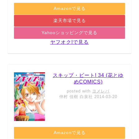
Amazonで見る
楽天市場で見る
Yahooショッピングで見る
ヤフオク!で見る
スキップ・ビート! 34 (花とゆ
めCOMICS)
posted with
ヨメレバ
仲村 佳樹 白泉社 2014-03-20
Amazonで見る