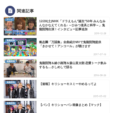
関連記事
テレビ
12/28(土)NHK「ドラえもん”誕生”50年 みんなみ
んなかなえてくれる♪ ～ひみつ道具と科学～」鬼
龍院翔出演！インタビュー記事追加
2019-12-28
鬼龍院翔
氣志團「万謡集」全曲紹介MVで鬼龍院翔提供
「きかせて！アンコール」が聴けます
2017-07-16
鬼龍院翔
鬼龍院翔＆綾小路翔＆森山直太朗 恋愛トーク飲み
するも…さしめしで語る
2016-08-26
鬼龍院翔
【速報】キリショーキスミーやめるってよ
2013-05-02
鬼龍院翔
【パン】キリショーパン画像まとめ【マック】