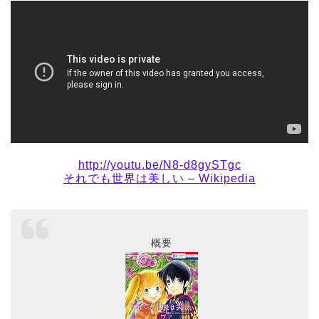
http://youtu.be/N8-d8gySTgc
それでも世界は美しい – Wikipedia
概要