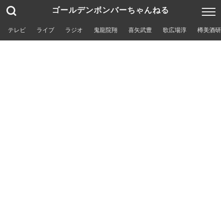
ゴールデンボンバーちゃんねる
テレビ
ライブ
ラジオ
鬼龍院翔
喜矢武豊
歌広場淳
樽美酒研