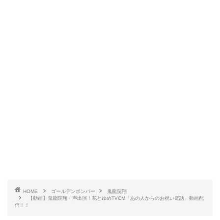
HOME
ゴールデンボンバー
鬼龍院翔
【動画】鬼龍院翔・声出演！花とゆめTVCM「あの人からのお祝い電話」動画配
信！！