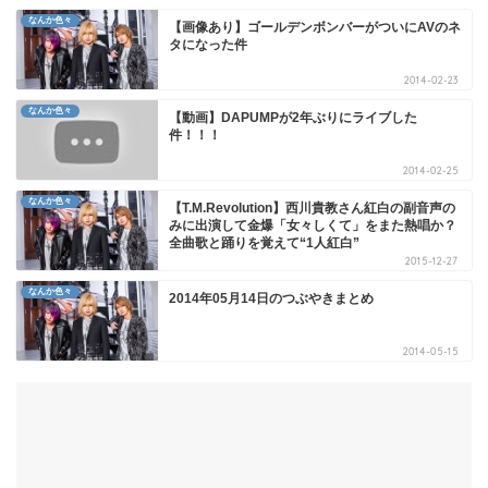
なんか色々
【画像あり】ゴールデンボンバーがついにAVのネ
タになった件
2014-02-23
なんか色々
【動画】DAPUMPが2年ぶりにライブした
件！！！
2014-02-25
なんか色々
【T.M.Revolution】西川貴教さん紅白の副音声の
みに出演して金爆「女々しくて」をまた熱唱か？
全曲歌と踊りを覚えて“1人紅白”
2015-12-27
なんか色々
2014年05月14日のつぶやきまとめ
2014-05-15