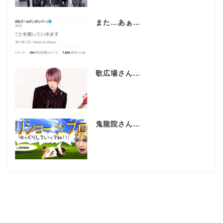
また…あぁ…
歌広場さん…
鬼龍院さん…