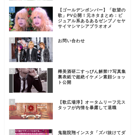
3
【ゴールデンボンバー】「欲望の
歌」PV公開！元ネタまとめ：ビ
ジュアル系あるあるゼンブノセヤ
サイマシマシアブラオオメ
4
お問い合わせ
5
樽美酒研二すっぴん解禁!?写真集
裏表紙で超絶イケメン素顔ショッ
ト公開
6
【歌広場淳】オータムリーフ元ス
タッフが内情を暴露して退職
7
鬼龍院翔インスタ「ズバ抜けてダ