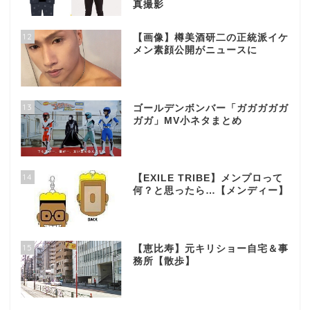
真撮影
12
【画像】樽美酒研二の正統派イケ
メン素顔公開がニュースに
13
ゴールデンボンバー「ガガガガガ
ガガ」MV小ネタまとめ
14
【EXILE TRIBE】メンプロって
何？と思ったら…【メンディー】
15
【恵比寿】元キリショー自宅＆事
務所【散歩】