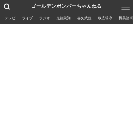
ゴールデンボンバーちゃんねる
テレビ
ライブ
ラジオ
鬼龍院翔
喜矢武豊
歌広場淳
樽美酒研