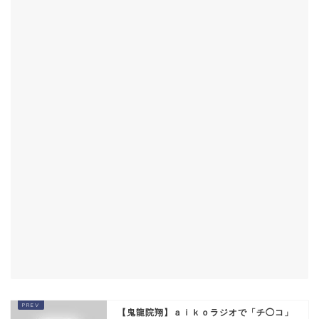
【鬼龍院翔】ａｉｋｏラジオで「チ◯コ」