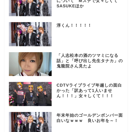
について Mステで女々しくて
SASUKEほか
淳くん！！！！！
「人志松本の酒のツマミになる
話」と「呼び出し先生タナカ」の
鬼龍院さん見たよ
CDTVライブライブ年越しの面白
かった「訳あって1人いませ
ん！！！」女々しくて！！！
年末年始のゴールデンボンバー面
白いなｗｗｗ 良いお年を～！