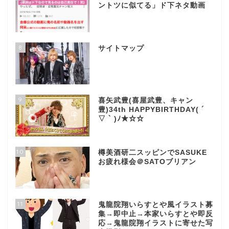
ントツに似てる」ド下ネタ動画
8
サイトマップ
9
喜矢武豊(喜屋武豊、キャン
豊)34th HAPPYBIRTHDAY( ´
▽ ` )ﾉ★☆☆
10
樽美酒研二スッピンでSASUKE
お疲れ様会＠SATOブリアン
11
鬼龍院翔いらすとや風イラスト募
集→即中止→本家いらすとや即反
応→鬼龍院翔イラストに寄せた写