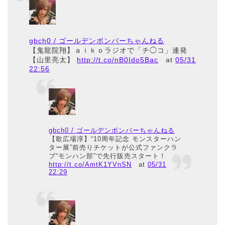
gbch0 / ゴールデンボンバーちゃんねる
【鬼龍院翔】ａｉｋｏラジオで「チ◯コ」連発
【山里亮太】
http://t.co/nB0Ido5Bac
at
05/31
22:56
gbch0 / ゴールデンボンバーちゃんねる
【歌広場淳】“10周年記念 モンスターハン
ター展”前売りチケットが公式ファンクラ
ブ“モンハン部”で先行販売スタート！
http://t.co/AmtK1YVnSN
at
05/31
22:29