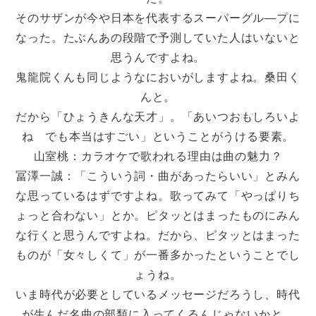
そのサザンが今や日本を代表するスーパーグル―プに
なった。たぶんあの段階で予測していた人はいないと
思うんですよね。
鬼龍院くんも同じようなにおいがしますよね。桑田く
んと。
だから「ひょうきんな天才」。「あいつおもしろいよ
ね でも本当はすごい」ということがうける要素。
山室桃：カラオケで歌われる理由は曲の魅力？
冨澤一誠：「こういう詞・曲があったらいい」とみん
な思っているはずですよね。歌ってみて「やっぱりち
ょっと合わない」とか。ピタッとはまったものにみん
な行くと思うんですよね。だから、ピタッとはまった
ものが「女々しくて」が一番多かったということでし
ょうね。
いま時代が必要としているメッセージだろうし、時代
が生んだ名曲の部類に入ってくるんじゃないかと。