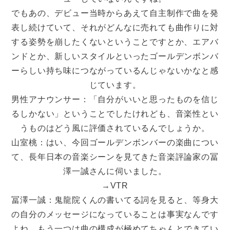
でもあの、デビュー当時からあえて自主制作で曲を発
表し続けていて、それがどんなに売れても曲作りに対
する姿勢を崩したくないということですとか、エアバ
ンドとか、新しいスタイルといったゴールデンボンバ
ーらしい持ち味につながっているんじゃないかなと感
じています。
男性アナウンサー：「自分がいいと思ったものを信じ
るしかない」ということでしたけれども、音楽性とい
うものはどう風に評価されているんでしょうか。
山室桃：はい、今回ゴールデンボンバーの楽曲につい
て、長年日本の音楽シーンを見てきた音楽評論家の冨
澤一誠さんに伺いました。
→VTR
冨澤一誠：鬼龍院くんの書いてる詞を見ると、等身大
の自分のメッセージになっていることは事実なんです
よね。もう一つは曲の構成が極めてちゃんとできてい