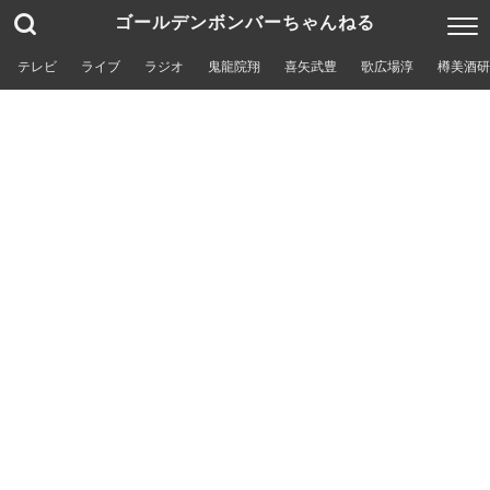
ゴールデンボンバーちゃんねる
テレビ
ライブ
ラジオ
鬼龍院翔
喜矢武豊
歌広場淳
樽美酒研