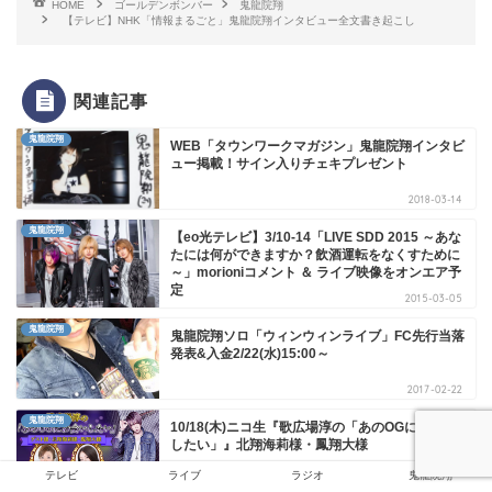
HOME
ゴールデンボンバー
鬼龍院翔
【テレビ】NHK「情報まるごと」鬼龍院翔インタビュー全文書き起こし
関連記事
鬼龍院翔
WEB「タウンワークマガジン」鬼龍院翔インタビ
ュー掲載！サイン入りチェキプレゼント
2018-03-14
鬼龍院翔
【eo光テレビ】3/10-14「LIVE SDD 2015 ～あな
たには何ができますか？飲酒運転をなくすために
～」morioniコメント ＆ ライブ映像をオンエア予
定
2015-03-05
鬼龍院翔
鬼龍院翔ソロ「ウィンウィンライブ」FC先行当落
発表&入金2/22(水)15:00～
2017-02-22
鬼龍院翔
10/18(木)ニコ生『歌広場淳の「あのOGにお会い
したい」』北翔海莉様・鳳翔大様
テレビ
ライブ
ラジオ
鬼龍院翔
2018-10-19