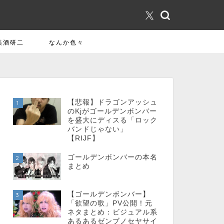
美酒研二
なんか色々
【悲報】ドラゴンアッシュ
1
のKjがゴールデンボンバー
を盛大にディスる「ロック
バンドじゃない」
【RIJF】
ゴールデンボンバーの本名
2
まとめ
【ゴールデンボンバー】
3
「欲望の歌」PV公開！元
ネタまとめ：ビジュアル系
あるあるゼンブノセヤサイ