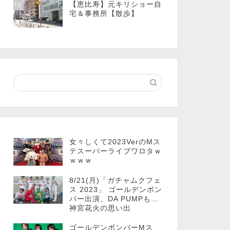
【恵比寿】元キリショー自
15
宅＆事務所【散歩】
女々しくて2023VerのMス
テスーパーライブワロタｗ
ｗｗｗ
8/21(月)「ガチャムクフェ
ス 2023」 ゴールデンボン
バー出演、DA PUMPも…
神宮花火の思い出
ゴールデンボンバーMス