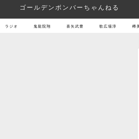
ゴールデンボンバーちゃんねる
ラジオ
鬼龍院翔
喜矢武豊
歌広場淳
樽