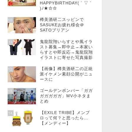
HAPPYBIRTHDAY( ´ ▽ `
)ﾉ★☆☆
樽美酒研二スッピンで
10
SASUKEお疲れ様会＠
SATOブリアン
鬼龍院翔いらすとや風イラ
11
スト募集→即中止→本家い
らすとや即反応→鬼龍院翔
イラストに寄せた写真撮影
【画像】樽美酒研二の正統
12
派イケメン素顔公開がニュ
ースに
ゴールデンボンバー「ガガ
13
ガガガガガ」MV小ネタま
とめ
【EXILE TRIBE】メンプ
14
ロって何？と思ったら…
【メンディー】