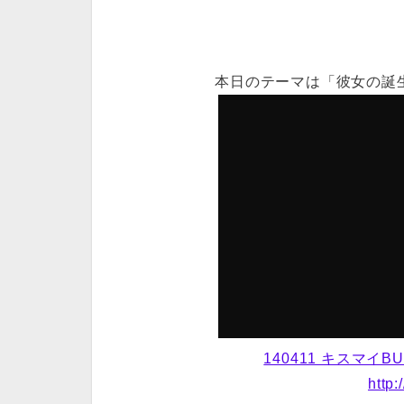
本日のテーマは「彼女の誕
140411 キスマイBU
http: