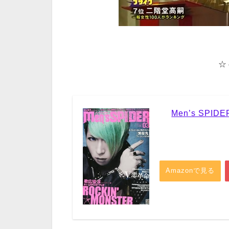
☆
Men’s SPI
Amazonで見る