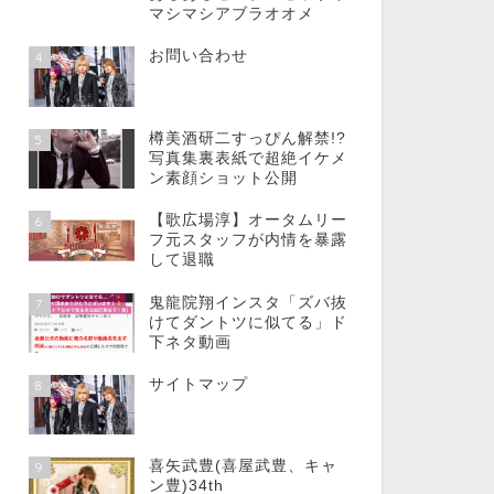
マシマシアブラオオメ
お問い合わせ
4
樽美酒研二すっぴん解禁!?
5
写真集裏表紙で超絶イケメ
ン素顔ショット公開
【歌広場淳】オータムリー
6
フ元スタッフが内情を暴露
して退職
鬼龍院翔インスタ「ズバ抜
7
けてダントツに似てる」ド
下ネタ動画
サイトマップ
8
喜矢武豊(喜屋武豊、キャ
9
ン豊)34th