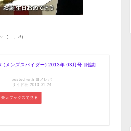
～（ゝ。∂）
DER (メンズスパイダー) 2013年 03月号 [雑誌]
posted with
ヨメレバ
リイド社 2013-01-24
楽天ブックスで見る