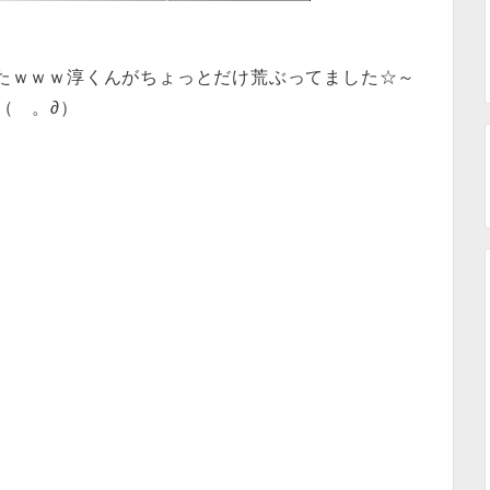
白かったｗｗｗ淳くんがちょっとだけ荒ぶってました☆～
（ゝ。∂）