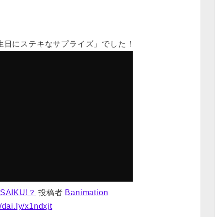
生日にステキなサプライズ」でした！
SAIKU!？
投稿者
Banimation
//dai.ly/x1ndxjt