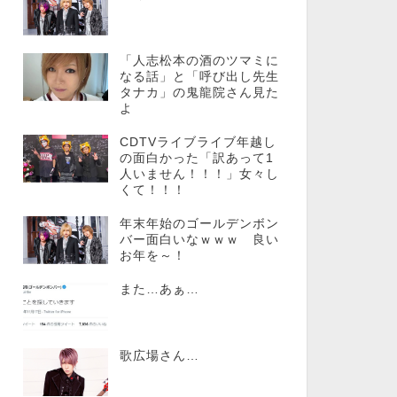
「人志松本の酒のツマミに
なる話」と「呼び出し先生
タナカ」の鬼龍院さん見た
よ
CDTVライブライブ年越し
の面白かった「訳あって1
人いません！！！」女々し
くて！！！
年末年始のゴールデンボン
バー面白いなｗｗｗ 良い
お年を～！
また…あぁ…
歌広場さん…