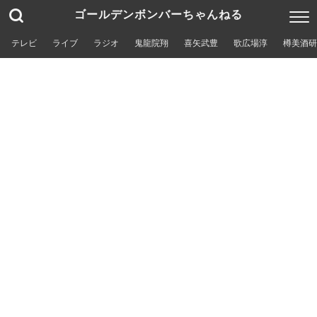
ゴールデンボンバーちゃんねる
テレビ
ライブ
ラジオ
鬼龍院翔
喜矢武豊
歌広場淳
樽美酒研