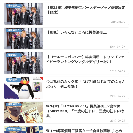
樽美酒研二
【祝33歳】樽美酒研二バースデーグッズ販売決定
【野球】
2013-10-26
樽美酒研二
【画像】いろんなところに樽美酒研二
2014-04-09
樽美酒研二
【ゴールデンボンバー】樽美酒研二ドワンゴジェ
イピーランキングシングルデイリー1位！
2015-06-26
樽美酒研二
つば九郎のムック本「つば九郎 はじめてのふぁん
ぶっく」研二登場！
2018-06-23
樽美酒研二
9/26(木)「Tarzan no.773」樽美酒研二×岩本照
（Snow Man）「一流の筋トレ、三流の筋トレ特
集」
2019-09-26
樽美酒研二
9/1(土)樽美酒研二腹筋タッチ会＠秋葉原 まとめ