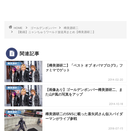
HOME
ゴールデンボンバー
樽美酒研二
【動画】ニャンちゅうワールド放送局まとめ【樽美酒研二】
関連記事
樽美酒研二
【樽美酒研二】「ベスト オブ オバマブログ3」フ
ァミマでゲット
2014-02-20
樽美酒研二
【画像あり】ゴールデンボンバー樽美酒研二、ま
た山P風の写真をアップ
2014-10-18
樽美酒研二
樽美酒研二のSNSに載った喜矢武さん似スパイダ
ーマンがライブ参戦
2018-07-15