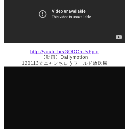
http://youtu.be/GODC5UvFjcg
【動画】Dailymotion
120113☆ニャンちゅうワールド放送局