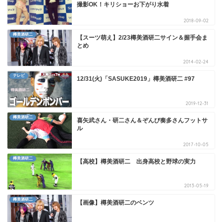
撮影OK！キリショーお下がり水着
2018-09-02
樽美酒研二
【スーツ萌え】2/23樽美酒研二サイン＆握手会ま
とめ
2014-02-24
テレビ
12/31(火)「SASUKE2019」樽美酒研二 #97
2019-12-31
樽美酒研二
喜矢武さん・研二さん＆ぞんび奏多さんフットサ
ル
2017-10-05
樽美酒研二
【高校】樽美酒研二 出身高校と野球の実力
2013-05-19
樽美酒研二
【画像】樽美酒研二のベンツ