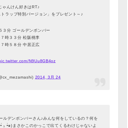
じゃんけん好きはRT♪
ストラップ特別バージョン」をプレゼント～♪
５３分 ゴールデンボンバー
】７時３３分 松阪桃李
】７時５８分 中居正広
pic.twitter.com/N9Uu8GB4oz
x_mezamashi)
2014, 3月 24
ールデンボンバーさん♪みんな何をしているの？何を
 ₃ •̀๑)まさかこのかっこで出てくるわけじゃないよ