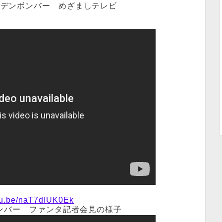
ールデンボンバー めざましテレビ
utu.be/naT7dIUK0Ek
ンバー ファンタ記者会見の様子