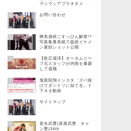
マシマシアブラオオメ
お問い合わせ
4
樽美酒研二すっぴん解禁!?
5
写真集裏表紙で超絶イケメ
ン素顔ショット公開
【歌広場淳】オータムリー
6
フ元スタッフが内情を暴露
して退職
鬼龍院翔インスタ「ズバ抜
7
けてダントツに似てる」ド
下ネタ動画
サイトマップ
8
喜矢武豊(喜屋武豊、キャ
9
ン豊)34th