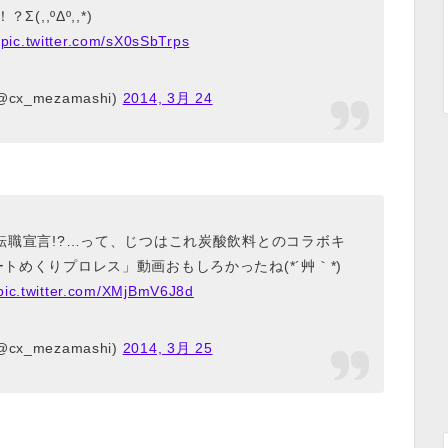
？Σ(,,ºΔº,,*)
pic.twitter.com/sX0sSbTrps
x_mezamashi)
2014, 3月 24
転職宣言!?…って、じつはこれ炭酸飲料とのコラボキ
トめくりプロレス」動画おもしろかったね(*´艸｀*)
pic.twitter.com/XMjBmV6J8d
x_mezamashi)
2014, 3月 25