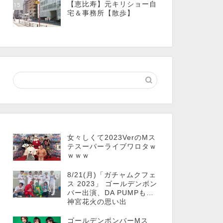
【恵比寿】元キリショー自
15
宅＆事務所【散歩】
女々しくて2023VerのMス
テスーパーライブワロタｗ
ｗｗｗ
8/21(月)「ガチャムクフェ
ス 2023」 ゴールデンボン
バー出演、DA PUMPも…
神宮花火の思い出
ゴールデンボンバーMス