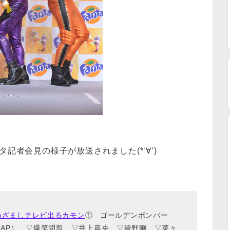
タ記者会見の様子が放送されました(*‘∀‘)
めざましテレビ出るカモン
① ゴールデンボンバー
MAP） ▽爆笑問題 ▽井上真央 ▽綾野剛 ▽菜々