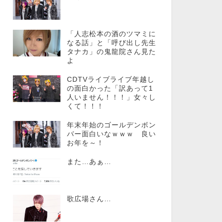
「人志松本の酒のツマミに
なる話」と「呼び出し先生
タナカ」の鬼龍院さん見た
よ
CDTVライブライブ年越し
の面白かった「訳あって1
人いません！！！」女々し
くて！！！
年末年始のゴールデンボン
バー面白いなｗｗｗ 良い
お年を～！
また…あぁ…
歌広場さん…