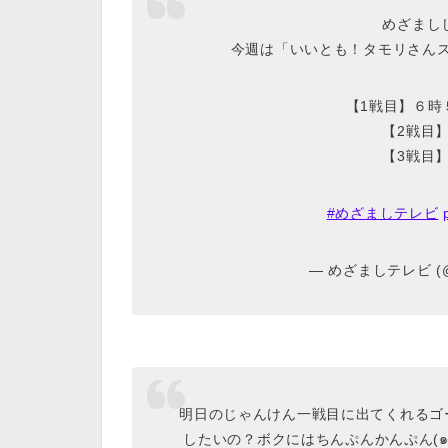
めざまし
今週は「いいとも！タモリさん
【1戦目】６時
【2戦目
【3戦目
#めざましテレビ
— めざましテレビ (@c
明日のじゃんけん一戦目に出てくれるゴ
したいの？ボクにはちんぷんかんぷん(๑•́