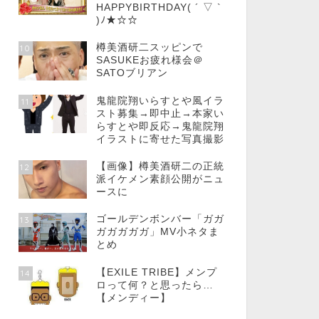
HAPPYBIRTHDAY( ´ ▽ `
)ﾉ★☆☆
樽美酒研二スッピンで
10
SASUKEお疲れ様会＠
SATOブリアン
鬼龍院翔いらすとや風イラ
11
スト募集→即中止→本家い
らすとや即反応→鬼龍院翔
イラストに寄せた写真撮影
【画像】樽美酒研二の正統
12
派イケメン素顔公開がニュ
ースに
ゴールデンボンバー「ガガ
13
ガガガガガ」MV小ネタま
とめ
【EXILE TRIBE】メンプ
14
ロって何？と思ったら…
【メンディー】