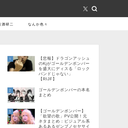
美酒研二
なんか色々
【悲報】ドラゴンアッシュ
1
のKjがゴールデンボンバー
を盛大にディスる「ロック
バンドじゃない」
【RIJF】
ゴールデンボンバーの本名
2
まとめ
【ゴールデンボンバー】
3
「欲望の歌」PV公開！元
ネタまとめ：ビジュアル系
あるあるゼンブノセヤサイ