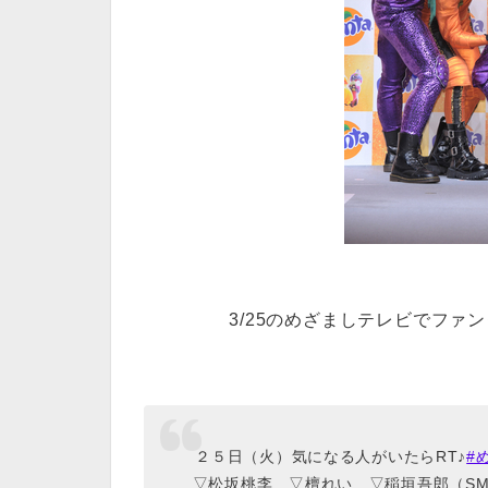
3/25のめざましテレビでファン
２５日（火）気になる人がいたらRT♪
#
▽松坂桃李 ▽檀れい ▽稲垣吾郎（S