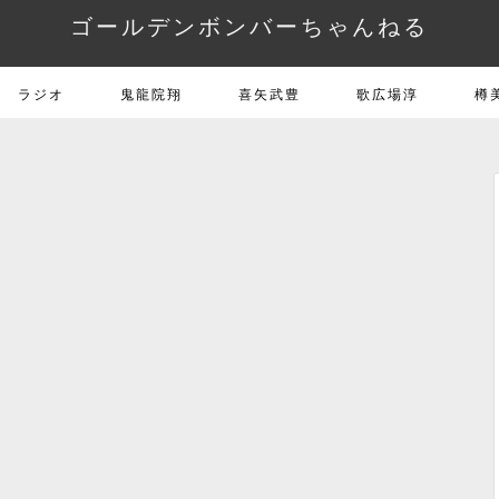
ゴールデンボンバーちゃんねる
ラジオ
鬼龍院翔
喜矢武豊
歌広場淳
樽