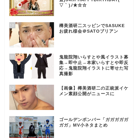
▽ ` )ﾉ★☆☆
10
樽美酒研二スッピンでSASUKE
お疲れ様会＠SATOブリアン
11
鬼龍院翔いらすとや風イラスト募
集→即中止→本家いらすとや即反
応→鬼龍院翔イラストに寄せた写
真撮影
12
【画像】樽美酒研二の正統派イケ
メン素顔公開がニュースに
13
ゴールデンボンバー「ガガガガガ
ガガ」MV小ネタまとめ