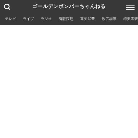
ゴールデンボンバーちゃんねる
テレビ
ライブ
ラジオ
鬼龍院翔
喜矢武豊
歌広場淳
樽美酒研