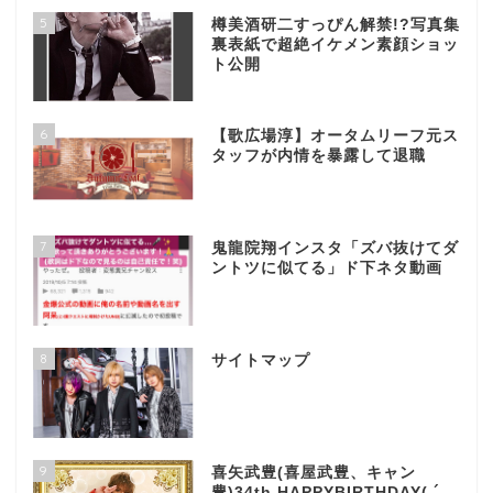
5
樽美酒研二すっぴん解禁!?写真集
裏表紙で超絶イケメン素顔ショッ
ト公開
6
【歌広場淳】オータムリーフ元ス
タッフが内情を暴露して退職
7
鬼龍院翔インスタ「ズバ抜けてダ
ントツに似てる」ド下ネタ動画
8
サイトマップ
9
喜矢武豊(喜屋武豊、キャン
豊)34th HAPPYBIRTHDAY( ´