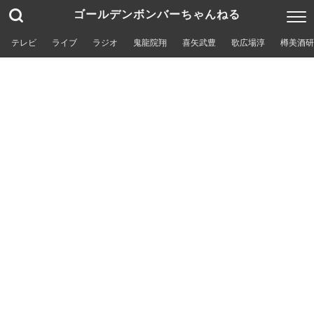
ゴールデンボンバーちゃんねる
テレビ
ライブ
ラジオ
鬼龍院翔
喜矢武豊
歌広場淳
樽美酒研