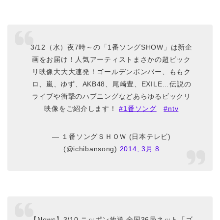
3/12（水）夜7時～の「1番ソングSHOW」は新企
画をお届け！人気アーティストまさかの超ビック
リ映像大大大連発！ゴールデンボンバー、ももク
ロ、嵐、ゆず、AKB48、尾崎豊、EXILE…伝説の
ライブや衝撃のハプニングなどあらゆるビックリ
映像をご紹介します！
#1番ソング
#ntv
— １番ソングＳＨＯＷ (日本テレビ)
(@ichibansong)
2014, 3月 8
【News】3/10 ニッポン放送 全国36局ネット「ゴ