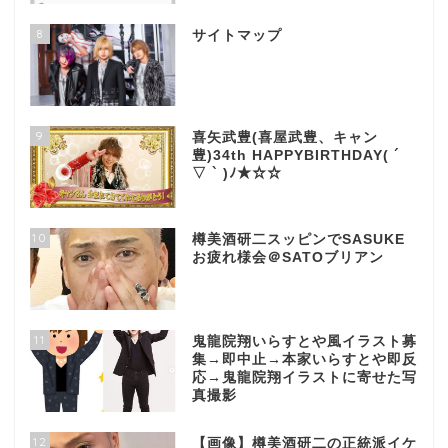
8
サイトマップ
9
喜矢武豊(喜屋武豊、キャン
豊)34th HAPPYBIRTHDAY( ´
▽ ` )ﾉ★☆☆
10
樽美酒研二スッピンでSASUKE
お疲れ様会＠SATOブリアン
11
鬼龍院翔いらすとや風イラスト募
集→即中止→本家いらすとや即反
応→鬼龍院翔イラストに寄せた写
真撮影
12
【画像】樽美酒研二の正統派イケ