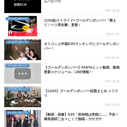
んハピバ☆
2019-02-28
ゴールデンボンバー
11/4(金)ストライド×ゴールデンボンバー「教え
て！ベリ男先輩」更新！
2016-11-04
ゴールデンボンバー
オリコン上半期DVDランキングにゴールデンボン
バー！
2016-06-24
ゴールデンボンバー
【ゴールデンボンバー】FANTAヒント動画、動画
更新スケジュール、LINE情報！
2014-03-26
ゴールデンボンバー
【12/24】ゴールデンボンバー話題まとめ メリク
リ
2017-12-25
ゴールデンボンバー
【動画・画像】5/29「笑神様は突然に…」予告！
樽美酒研二女々しくて熱唱→ガサガサ