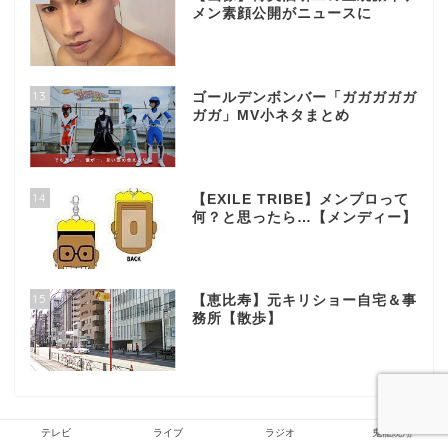
メン素顔公開がニュースに
13
ゴールデンボンバー「ガガガガガ
ガガ」MV小ネタまとめ
14
【EXILE TRIBE】メンプロって
何？と思ったら…【メンディー】
15
【恵比寿】元キリショー自宅＆事
務所【散歩】
テレビ
ライブ
ラジオ
鬼龍院翔