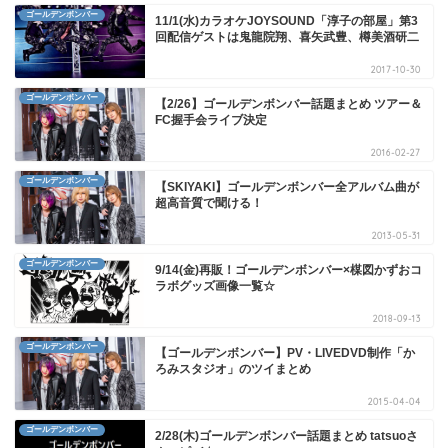
ゴールデンボンバー
11/1(水)カラオケJOYSOUND「淳子の部屋」第3
回配信ゲストは鬼龍院翔、喜矢武豊、樽美酒研二
2017-10-30
ゴールデンボンバー
【2/26】ゴールデンボンバー話題まとめ ツアー＆
FC握手会ライブ決定
2016-02-27
ゴールデンボンバー
【SKIYAKI】ゴールデンボンバー全アルバム曲が
超高音質で聞ける！
2013-05-31
ゴールデンボンバー
9/14(金)再販！ゴールデンボンバー×楳図かずおコ
ラボグッズ画像一覧☆
2018-09-13
ゴールデンボンバー
【ゴールデンボンバー】PV・LIVEDVD制作「か
ろみスタジオ」のツイまとめ
2015-04-04
ゴールデンボンバー
2/28(木)ゴールデンボンバー話題まとめ tatsuoさ