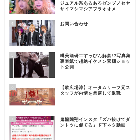
ジュアル系あるあるゼンブノセヤ
サイマシマシアブラオオメ
4
お問い合わせ
5
樽美酒研二すっぴん解禁!?写真集
裏表紙で超絶イケメン素顔ショッ
ト公開
6
【歌広場淳】オータムリーフ元ス
タッフが内情を暴露して退職
7
鬼龍院翔インスタ「ズバ抜けてダ
ントツに似てる」ド下ネタ動画