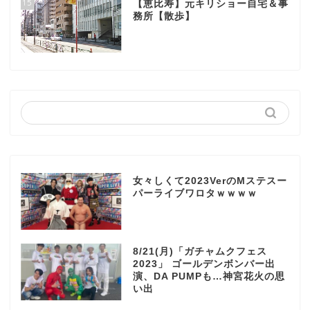
15
【恵比寿】元キリショー自宅＆事
務所【散歩】
女々しくて2023VerのMステスー
パーライブワロタｗｗｗｗ
8/21(月)「ガチャムクフェス
2023」 ゴールデンボンバー出
演、DA PUMPも…神宮花火の思
い出