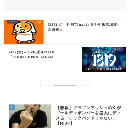
3/23(土)「月刊TVnavi」5月号 歌広場淳×
永田崇人
2/27(水)～3/26(火)GYAO!
「COUNTDOWN JAPAN...
1
【悲報】ドラゴンアッシュのKjが
ゴールデンボンバーを盛大にディ
スる「ロックバンドじゃない」
【RIJF】