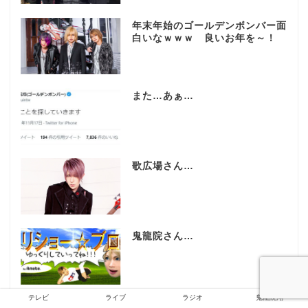
年末年始のゴールデンボンバー面
白いなｗｗｗ 良いお年を～！
また…あぁ…
歌広場さん…
鬼龍院さん…
テレビ
ライブ
ラジオ
鬼龍院翔