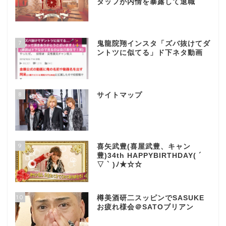
タッフが内情を暴露して退職
7
鬼龍院翔インスタ「ズバ抜けてダ
ントツに似てる」ド下ネタ動画
8
サイトマップ
9
喜矢武豊(喜屋武豊、キャン
豊)34th HAPPYBIRTHDAY( ´
▽ ` )ﾉ★☆☆
10
樽美酒研二スッピンでSASUKE
お疲れ様会＠SATOブリアン