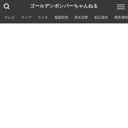
ゴールデンボンバーちゃんねる
テレビ
ライブ
ラジオ
鬼龍院翔
喜矢武豊
歌広場淳
樽美酒研