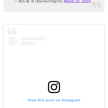
— 歌広場 淳 (@junjunmjgirly)
March 25, 2019
View this post on Instagram