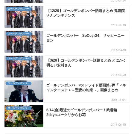
2016-01-24
ゴールデンボンバー
【12/29】ゴールデンボンバー話題まとめ 鬼龍院
さんメンテナンス
2014-12-30
ゴールデンボンバー
ゴールデンボンバー SoCcer24 サッカーニー
ヨン
2013-04-18
ゴールデンボンバー
【3/28】ゴールデンボンバー話題まとめ とにかく
明るい安村さん
2016-03-28
ゴールデンボンバー
ゴールデンボンバー×ストライド動画第3弾「＜キ
ャンクエスト＞～聖夜の約束～」画像まとめ
2016-11-04
ゴールデンボンバー
6/14(金)最近のゴールデンボンバー！武道館
2daysユークリからお花
2019-06-15