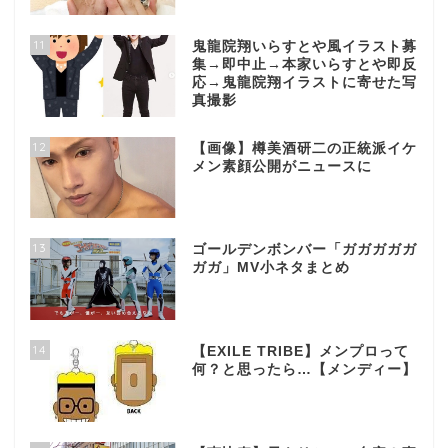
11
鬼龍院翔いらすとや風イラスト募
集→即中止→本家いらすとや即反
応→鬼龍院翔イラストに寄せた写
真撮影
12
【画像】樽美酒研二の正統派イケ
メン素顔公開がニュースに
13
ゴールデンボンバー「ガガガガガ
ガガ」MV小ネタまとめ
14
【EXILE TRIBE】メンプロって
何？と思ったら…【メンディー】