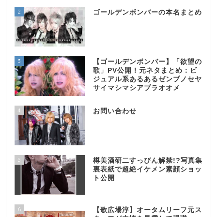
2
ゴールデンボンバーの本名まとめ
3
【ゴールデンボンバー】「欲望の
歌」PV公開！元ネタまとめ：ビ
ジュアル系あるあるゼンブノセヤ
サイマシマシアブラオオメ
4
お問い合わせ
5
樽美酒研二すっぴん解禁!?写真集
裏表紙で超絶イケメン素顔ショッ
ト公開
6
【歌広場淳】オータムリーフ元ス